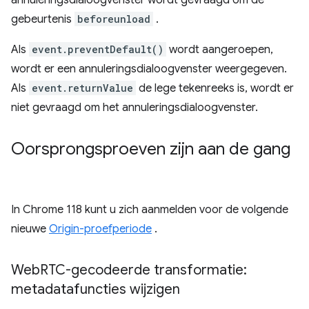
annuleringsdialoogvenster wordt gevraagd om de
gebeurtenis
beforeunload
.
Als
event.preventDefault()
wordt aangeroepen,
wordt er een annuleringsdialoogvenster weergegeven.
Als
event.returnValue
de lege tekenreeks is, wordt er
niet gevraagd om het annuleringsdialoogvenster.
Oorsprongsproeven zijn aan de gang
In Chrome 118 kunt u zich aanmelden voor de volgende
nieuwe
Origin-proefperiode
.
Web
RTC-gecodeerde transformatie:
metadatafuncties wijzigen