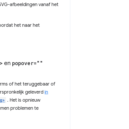
 SVG-afbeeldingen vanaf het
oordat het naar het
>
en
popover=""
rms of het teruggebaar of
spronkelijk geleverd
in
g>
. Het is opnieuw
nomen problemen te