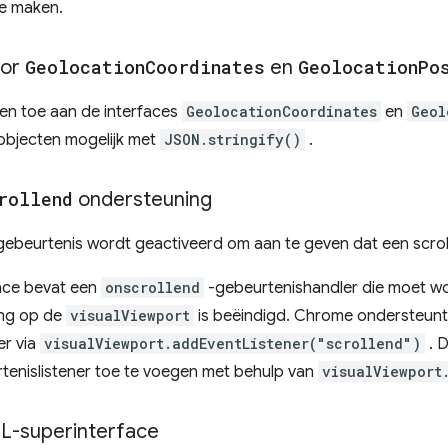
te maken.
oor
Geolocation
Coordinates
en
Geolocation
Po
n toe aan de interfaces
GeolocationCoordinates
en
Geol
 objecten mogelijk met
JSON.stringify()
.
rollend
ondersteuning
ebeurtenis wordt geactiveerd om aan te geven dat een scrol
ace bevat een
onscrollend
-gebeurtenishandler die moet 
ing op de
visualViewport
is beëindigd. Chrome ondersteunt
er via
visualViewport.addEventListener("scrollend")
. 
tenislistener toe te voegen met behulp van
visualViewport
L-superinterface