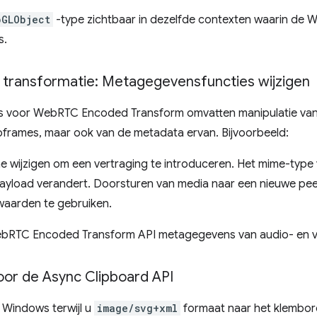
bGLObject
-type zichtbaar in dezelfde contexten waarin de W
s.
transformatie: Metagegevensfuncties wijzigen
s voor WebRTC Encoded Transform omvatten manipulatie van n
frames, maar ook van de metadata ervan. Bijvoorbeeld:
e wijzigen om een ​​vertraging te introduceren. Het mime-type 
payload verandert. Doorsturen van media naar een nieuwe pee
waarden te gebruiken.
ebRTC Encoded Transform API metagegevens van audio- en v
or de Async Clipboard API
 Windows terwijl u
image/svg+xml
formaat naar het klembord