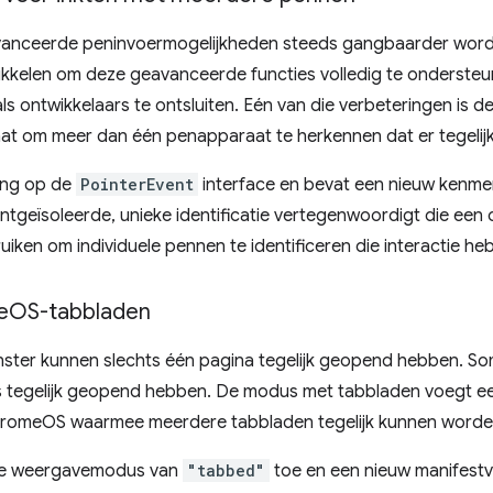
nceerde peninvoermogelijkheden steeds gangbaarder worden,
wikkelen om deze geavanceerde functies volledig te ondersteu
ls ontwikkelaars te ontsluiten. Eén van die verbeteringen is d
raat om meer dan één penapparaat te herkennen dat er tegelij
ding op de
PointerEvent
interface en bevat een nieuw kenme
tgeïsoleerde, unieke identificatie vertegenwoordigt die een 
iken om individuele pennen te identificeren die interactie h
e
OS-tabbladen
enster kunnen slechts één pagina tegelijk geopend hebben. 
's tegelijk geopend hebben. De modus met tabbladen voegt e
hromeOS waarmee meerdere tabbladen tegelijk kunnen word
uwe weergavemodus van
"tabbed"
toe en een nieuw manifest