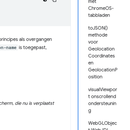
met
ChromeOS-
tabbladen
toJSON()
methode
rincipes als overgangen
voor
on-name
is toegepast,
Geolocation
Coordinates
en
GeolocationP
osition
visualViewpor
t onscrollend
herm, die nu is verplaatst
ondersteunin
g
WebGLObjec