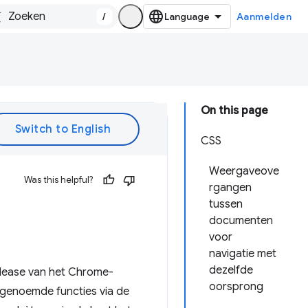
/
Aanmelden
On this page
CSS
Weergaveove
Was this helpful?
rgangen
tussen
documenten
voor
navigatie met
dezelfde
elease van het Chrome-
oorsprong
genoemde functies via de