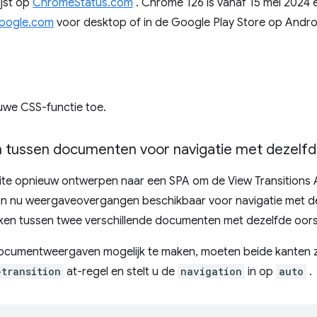
ijst op
ChromeStatus.com
. Chrome 126 is vanaf 15 mei 2024 e
oogle.com
voor desktop of in de Google Play Store op Andro
uwe CSS-functie toe.
tussen documenten voor navigatie met dezelfd
e opnieuw ontwerpen naar een SPA om de View Transitions A
r zijn nu weergaveovergangen beschikbaar voor navigatie met 
n tussen twee verschillende documenten met dezelfde oor
ocumentweergaven mogelijk te maken, moeten beide kanten z
transition
at-regel en stelt u de
navigation
in op
auto
.