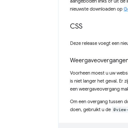
aangeboden links of uit de l
nieuwste downloaden op
G
CSS
Deze release voegt een nie
Weergaveovergangen 
Voorheen moest u uw websit
is niet langer het geval. E
een weergaveovergang make
Om een ​​overgang tussen d
doen, gebruikt u de
@view-