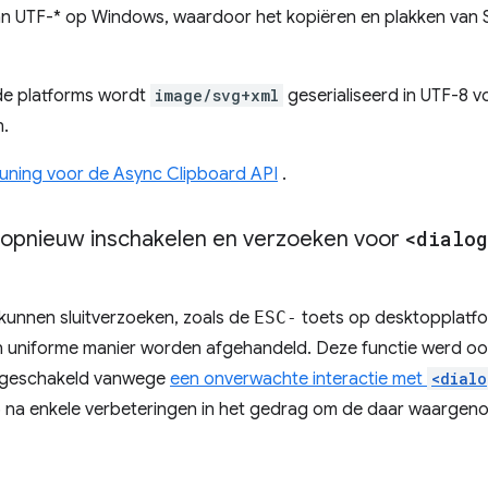
an UTF-* op Windows, waardoor het kopiëren en plakken van
de platforms wordt
image/svg+xml
geserialiseerd in UTF-8 v
.
ning voor de Async Clipboard API
.
 opnieuw inschakelen en verzoeken voor
<dialog
kunnen sluitverzoeken, zoals de
ESC-
toets op desktopplatfo
 uniforme manier worden afgehandeld. Deze functie werd oor
itgeschakeld vanwege
een onverwachte interactie met
<dialo
6 na enkele verbeteringen in het gedrag om de daar waarge