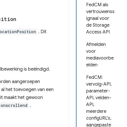
FedCM als
vertrouwenss
sition
ignaal voor
de Storage
ocationPosition
. Dit
Access API
Afmelden
voor
mediavoorbe
elden
lbewerking is beëindigd.
FedCM:
worden aangeroepen
vervolg-API,
 al het toevoegen van een
parameter-
Dit maakt het gewoon
API, velden-
API,
.onscrollend
.
meerdere
configURL's,
aangepaste