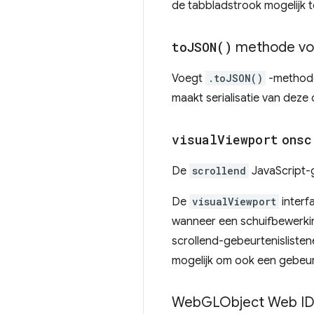
de tabbladstrook mogelijk 
to
JSON(
)
methode v
Voegt
.toJSON()
-methode
maakt serialisatie van deze
visual
Viewport
onsc
De
scrollend
JavaScript-g
De
visualViewport
interf
wanneer een schuifbewerk
scrollend-gebeurtenislisten
mogelijk om ook een gebeur
Web
GLObject Web ID