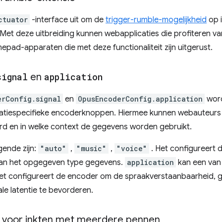
ctuator
-interface uit om de
trigger-rumble-mogelijkheid
op 
Met deze uitbreiding kunnen webapplicaties die profiteren 
amepad-apparaten die met deze functionaliteit zijn uitgerust.
signal
en
application
erConfig.signal
en
OpusEncoderConfig.application
word
tiespecifieke encoderknoppen. Hiermee kunnen webauteurs h
 en in welke context de gegevens worden gebruikt.
gende zijn:
"auto"
,
"music"
,
"voice"
. Het configureert 
 van het opgegeven type gegevens.
application
kan een van 
et configureert de encoder om de spraakverstaanbaarheid, 
ale latentie te bevorderen.
d voor inkten met meerdere pennen