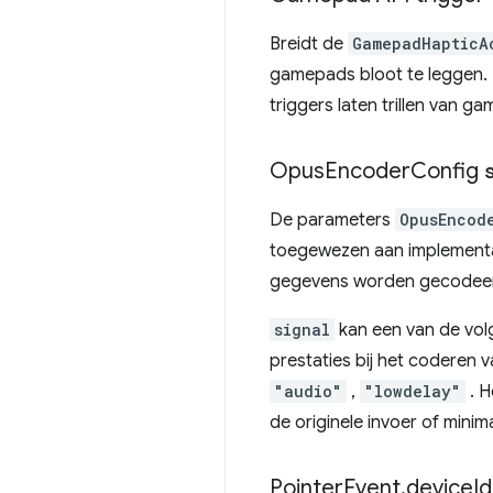
Breidt de
GamepadHapticA
gamepads bloot te leggen. 
triggers laten trillen van g
Opus
Encoder
Config
De parameters
OpusEncod
toegewezen aan implementa
gegevens worden gecodeerd
signal
kan een van de vol
prestaties bij het coderen
"audio"
,
"lowdelay"
. H
de originele invoer of minim
Pointer
Event
.
device
I