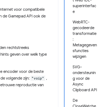
t Web IDL-
superinterfac
internet voor compatibele
e
van de Gamepad API ook de
WebRTC-
gecodeerde
transformatie
:
Metagegeven
en rechtstreeks
sfuncties
ints geven over welk type
wijzigen
SVG-
de encoder voor de beste
ondersteunin
de volgende zijn:
"voip"
,
g voor de
Async
getrouwe reproductie van
Clipboard API
De
CloseWatche