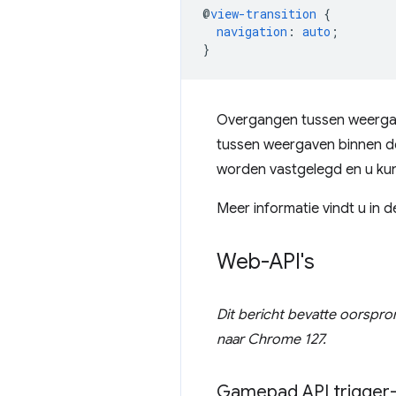
@
view-transition
{
navigation
:
auto
;
}
Overgangen tussen weergav
tussen weergaven binnen 
worden vastgelegd en u kun
Meer informatie vindt u in 
Web-API's
Dit bericht bevatte oorspron
naar Chrome 127.
Gamepad API trigger-