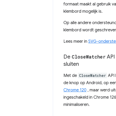
formaat maakt al gebruik v
klembord mogelijk is.
Op alle andere ondersteun
klembord wordt geschreven
Lees meer in
SVG-ondersteu
De
Close
Watcher
API
sluiten
Met de
CloseWatcher
API 
de knop op Android, op een
Chrome 120
, maar werd u
ingeschakeld in Chrome 12
minimaliseren.