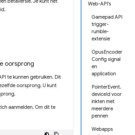
en bètaversie. Je kunt het
Web-API's
id.
Gamepad API
trigger-
rumble-
extensie
OpusEncoder
Config signal
e oorsprong
en
application
PI te kunnen gebruiken. Dit
dezelfde oorsprong. U kunt
PointerEvent.
sprong.
deviceId voor
inkten met
ich aanmelden. Om dit te
meerdere
pennen
Webapps