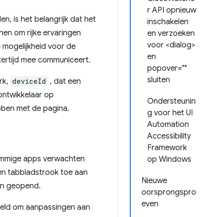
r API opnieuw
 is het belangrijk dat het
inschakelen
nen om rijke ervaringen
en verzoeken
voor <dialog>
e mogelijkheid voor de
en
kertijd mee communiceert.
popover=""
sluiten
rk,
deviceId
, dat een
ontwikkelaar op
Ondersteunin
ebben met de pagina.
g voor het UI
Automation
Accessibility
Framework
Sommige apps verwachten
op Windows
en tabbladstrook toe aan
Nieuwe
en geopend.
oorsprongspro
even
veld om aanpassingen aan