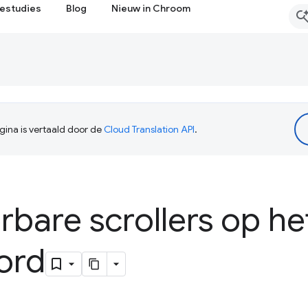
estudies
Blog
Nieuw in Chroom
ina is vertaald door de
Cloud Translation API
.
bare scrollers op he
ord