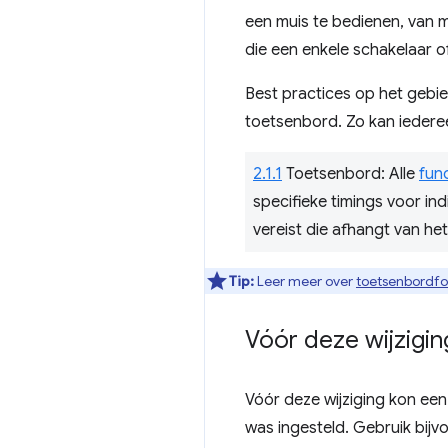
een muis te bedienen, van m
die een enkele schakelaar 
Best practices op het gebie
toetsenbord. Zo kan iederee
2.1.1
Toetsenbord: Alle
func
specifieke timings voor in
vereist die afhangt van he
Tip:
Leer meer over
toetsenbordf
Vóór deze wijziging
Vóór deze wijziging kon een 
was ingesteld. Gebruik bij