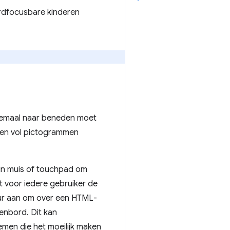
rdfocusbare kinderen
helemaal naar beneden moet
men vol pictogrammen
hun muis of touchpad om
t voor iedere gebruiker de
ur aan om over een HTML-
senbord. Dit kan
emen die het moeilijk maken