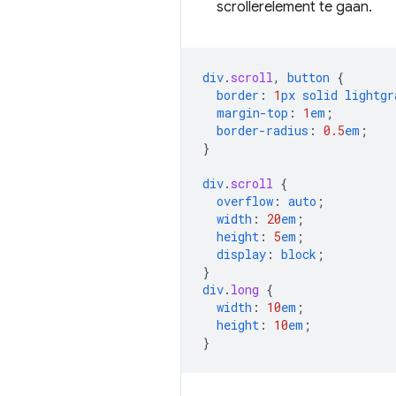
scrollerelement te gaan.
div
.
scroll
,
button
{
border
:
1
px
solid
lightgr
margin-top
:
1
em
;
border-radius
:
0.5
em
;
}
div
.
scroll
{
overflow
:
auto
;
width
:
20
em
;
height
:
5
em
;
display
:
block
;
}
div
.
long
{
width
:
10
em
;
height
:
10
em
;
}