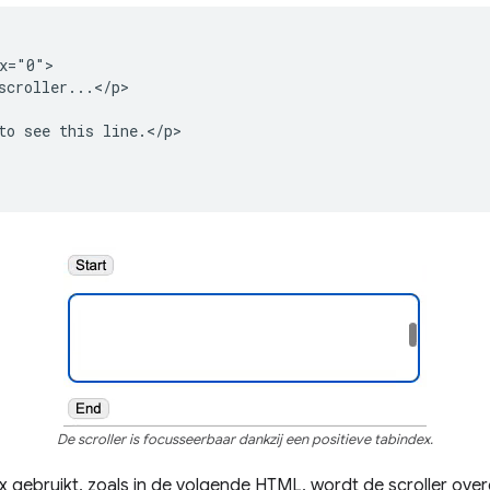
x="0">

scroller...</p>

to see this line.</p>

De scroller is focusseerbaar dankzij een positieve tabindex.
x gebruikt, zoals in de volgende HTML, wordt de scroller ove