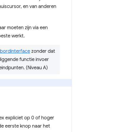
muiscursor, en van anderen
aar moeten zijn via een
beste werkt.
bordinterface
zonder dat
liggende functie invoer
eindpunten. (Niveau A)
ex expliciet op 0 of hoger
de eerste knop naar het