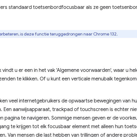
llers standaard toetsenbordfocusbaar als ze geen toetsenbo
verbeteren, is deze functie teruggedrongen naar Chrome 132.
lijk vindt u er een in het vak 'Algemene voorwaarden', waar u 
zenden te klikken. Of u kunt een verticale menubalk tegenko
ruiken veel internetgebruikers de opwaartse bewegingen van 
n. Een aanwijsapparaat, trackpad of touchscreen is echter nie
en pagina te navigeren. Sommige mensen geven er de voorke
ang te krijgen tot elk focusbaar element met alleen hun toet
n. Van mensen die last hebben van trillingen of andere probl