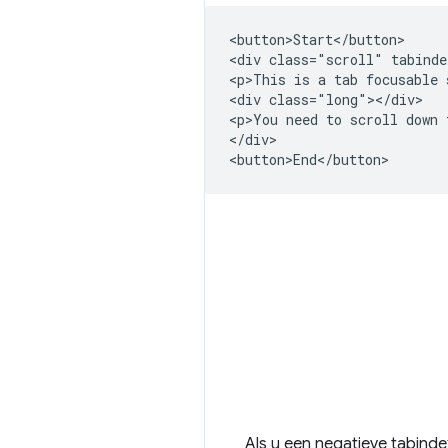
<button>Start</button>

<div class="scroll" tabinde
<p>This is a tab focusable 
<div class="long"></div>

<p>You need to scroll down 
</div>

Als u een negatieve tabinde