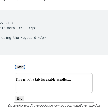
x="-1">

ble scroller...</p>

 using the keyboard.</p>

De scroller wordt overgeslagen vanwege een negatieve tabindex.