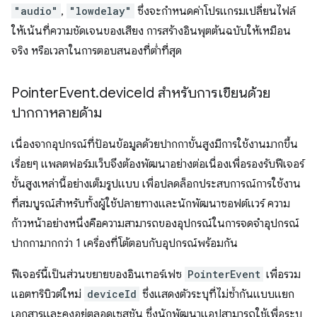
"audio"
,
"lowdelay"
ซึ่งจะกำหนดค่าโปรแกรมเปลี่ยนไฟล์
ให้เน้นที่ความชัดเจนของเสียง การสร้างอินพุตต้นฉบับให้เหมือน
จริง หรือเวลาในการตอบสนองที่ต่ำที่สุด
Pointer
Event
.
device
Id สําหรับการเขียนด้วย
ปากกาหลายด้าม
เนื่องจากอุปกรณ์ที่ป้อนข้อมูลด้วยปากกาขั้นสูงมีการใช้งานมากขึ้น
เรื่อยๆ แพลตฟอร์มเว็บจึงต้องพัฒนาอย่างต่อเนื่องเพื่อรองรับฟีเจอร์
ขั้นสูงเหล่านี้อย่างเต็มรูปแบบ เพื่อปลดล็อกประสบการณ์การใช้งาน
ที่สมบูรณ์สำหรับทั้งผู้ใช้ปลายทางและนักพัฒนาซอฟต์แวร์ ความ
ก้าวหน้าอย่างหนึ่งคือความสามารถของอุปกรณ์ในการจดจำอุปกรณ์
ปากกามากกว่า 1 เครื่องที่โต้ตอบกับอุปกรณ์พร้อมกัน
ฟีเจอร์นี้เป็นส่วนขยายของอินเทอร์เฟซ
PointerEvent
เพื่อรวม
แอตทริบิวต์ใหม่
deviceId
ซึ่งแสดงตัวระบุที่ไม่ซ้ำกันแบบแยก
เอกสารและคงอยู่ตลอดเซสชัน ซึ่งนักพัฒนาแอปสามารถใช้เพื่อระบุ