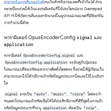
สามารถในการสั่นของไกด์
บนเว็บสำหรับเกมแพดที่เข้ากันได้ ส่วน
ขยายนี้จะช่วยให้เว็บแอปพลิเคชันที่ใช้ประโยชน์จาก Gamepad
API ทำให้เกิดการสั่นของทริกเกอร์ในอุปกรณ์เกมแพดที่มีฟังก์ชัน
การทำงานนี้ด้วย
พารามิเตอร์ Opus
Encoder
Config
signal
และ
application
พารามิเตอร์
OpusEncoderConfig.signal
และ
OpusEncoderConfig.application
จะจับคู่กับปุ่มของ
โปรแกรมเปลี่ยนรหัสเฉพาะการติดตั้งโดยตรง ซึ่งช่วยให้ผู้เขียนเว็บ
สามารถบอกใบ้ได้ว่ามีการเข้ารหัสข้อมูลประเภทใดและใช้ในบริบท
ใด
signal
อาจเป็น
"auto"
,
"music"
,
"voice"
โดยจะกํา
หนดค่าโปรแกรมเข้ารหัสเพื่อให้ได้ประสิทธิภาพที่ดีที่สุดในการเข้า
รหัสข้อมูลประเภทที่ระบุ
application
ต้องเป็น
"voip"
,