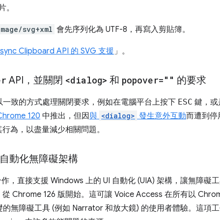
圖片。
image/svg+xml
會先序列化為 UTF-8，再寫入剪貼簿。
sync Clipboard API 的 SVG 支援
」。
er
API，並關閉
<dialog>
和
popover=""
的要求
您以一致的方式處理關閉要求，例如在電腦平台上按下
ESC
鍵，或是
Chrome 120
中推出，但因
與
<dialog>
發生意外互動
而遭到停用
其行為，以盡量減少相關問題。
UI 自動化無障礙架構
e 團隊合作，直接支援 Windows 上的 UI 自動化 (UIA) 架構，
rome 126 版開始。這可讓 Voice Access 在所有以 Ch
的無障礙工具 (例如 Narrator 和放大鏡) 的使用者體驗。這項工作也