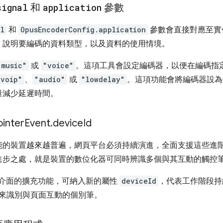
signal
和
application
參數
al
和
OpusEncoderConfig.application
參數會直接對應至實
，說明要編碼的資料類型，以及資料的使用情境。
"music"
或
"voice"
。這項工具會設定編碼器，以便在編碼指
"voip"
、
"audio"
或
"lowdelay"
。這項功能會將編碼器設為
量減少延遲時間。
nter
Event
.
device
Id
能的裝置越來越普遍，網頁平台必須持續演進，全面支援這些進
進步之處，就是裝置的數位化器可同時辨識多個與其互動的觸控
介面的擴充功能，可納入新的屬性
deviceId
，代表工作階段持
D 來識別與頁面互動的個別筆。