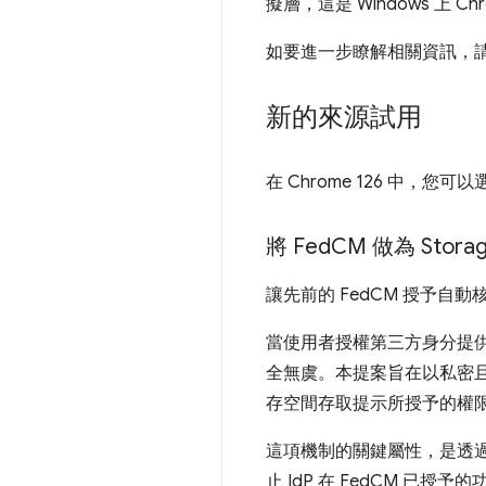
擬層，這是 Windows 上 
如要進一步瞭解相關資訊，
新的來源試用
在 Chrome 126 中，您
將 Fed
CM 做為 Stora
讓先前的 FedCM 授予自
當使用者授權第三方身分提供者 (
全無虞。本提案旨在以私密且安全
存空間存取提示所授予的權限，
這項機制的關鍵屬性，是透過 
止 IdP 在 FedCM 已