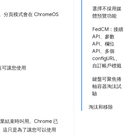
選擇不採用媒
頁模式會在 ChromeOS
體預覽功能
FedCM：接續
API、參數
API、欄位
API、多個
configURL、
自訂帳戶標籤
這可讓您使用
鍵盤可聚焦捲
軸容器淘汰試
驗
淘汰和移除
業結束時叫用。Chrome 已
監聽器。這只是為了讓您可以使用