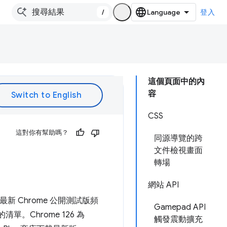
/
登入
這個頁面中的內
容
CSS
這對你有幫助嗎？
同源導覽的跨
文件檢視畫面
轉場
網站 API
的最新 Chrome 公開測試版頻
Gamepad API
的清單。Chrome 126 為
觸發震動擴充