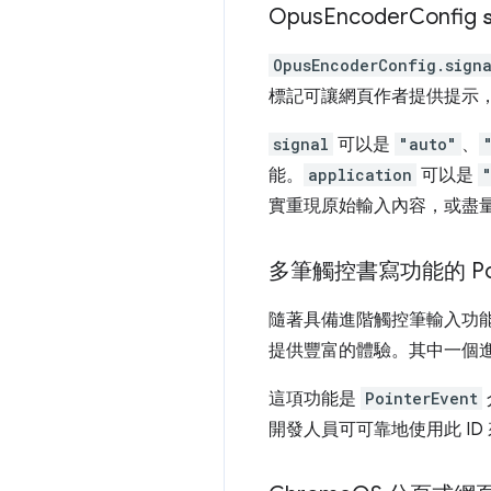
Opus
Encoder
Config
OpusEncoderConfig.sign
標記可讓網頁作者提供提示
signal
可以是
"auto"
、
能。
application
可以是
實重現原始輸入內容，或盡
多筆觸控書寫功能的 Poi
隨著具備進階觸控筆輸入功
提供豐富的體驗。其中一個
這項功能是
PointerEvent
開發人員可可靠地使用此 I