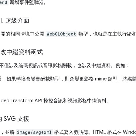
end
新增事件監聽器。
IDL 超級介面
I 公開的相同情境中公開
WebGLObject
類型，也就是在主執行緒和 w
修改中繼資料函式
換用途不僅涉及編碼視訊或音訊影格酬載，也涉及中繼資料。例如：
。如果轉換會變更酬載類型，則會變更影格 mime 類型。將媒
oded Transform API 操控音訊和視訊影格中繼資料。
I 的 SVG 支援
-8，並將
image/svg+xml
格式寫入剪貼簿。HTML 格式在 Windo