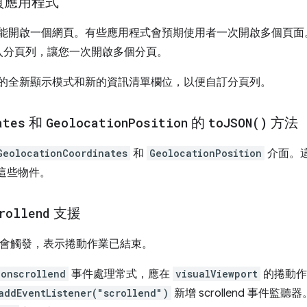
頁應用程式
只能開啟一個網頁。有些應用程式會預期使用者一次開啟多個頁面。分
入分頁列，讓您一次開啟多個分頁。
的全新顯示模式和新的資訊清單欄位，以便自訂分頁列。
ates
和
Geolocation
Position
的
to
JSON(
)
方法
GeolocationCoordinates
和
GeolocationPosition
介面。
這些物件。
rollend
支援
t 事件會觸發，表示捲動作業已結束。
onscrollend
事件處理常式，應在
visualViewport
的捲動作
addEventListener("scrollend")
新增 scrollend 事件