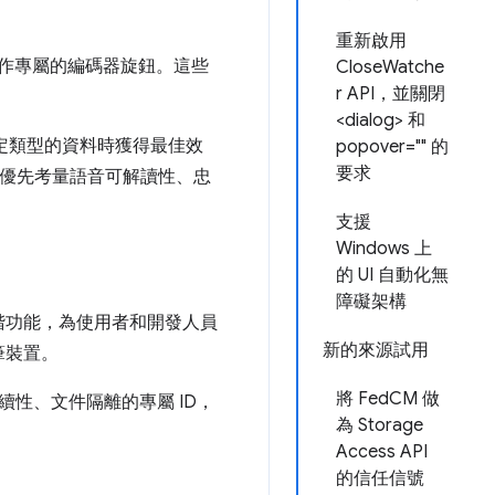
重新啟用
作專屬的編碼器旋鈕。這些
CloseWatche
r API，並關閉
<dialog> 和
定類型的資料時獲得最佳效
popover="" 的
要求
優先考量語音可解讀性、忠
支援
Windows 上
的 UI 自動化無
障礙架構
階功能，為使用者和開發人員
新的來源試用
筆裝置。
將 FedCM 做
續性、文件隔離的專屬 ID，
為 Storage
Access API
的信任信號