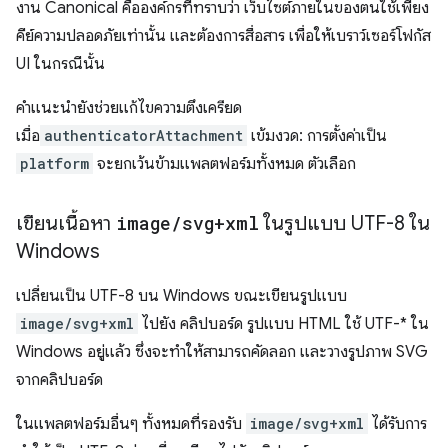
งาน Canonical คือองค์กรที่ทราบว่า เว็บไซต์ภายในของตนใช้เพียง
คีย์ความปลอดภัยเท่านั้น และต้องการสื่อสาร เพื่อให้เบราว์เซอร์โฟกัส
UI ในกรณีนั้น
คำแนะนำยังช่วยแก้ไขความตึงเครียด
เมื่อ
authenticatorAttachment
เข้มงวด: การตั้งค่าเป็น
platform
จะยกเว้นข้ามแพลตฟอร์มทั้งหมด ตัวเลือก
เขียนเนื้อหา
image
/
svg+xml
ในรูปแบบ UTF-8 ใน
Windows
เปลี่ยนเป็น UTF-8 บน Windows ขณะเขียนรูปแบบ
image/svg+xml
ไปยัง คลิปบอร์ด รูปแบบ HTML ใช้ UTF-* ใน
Windows อยู่แล้ว ซึ่งจะทำให้สามารถคัดลอก และวางรูปภาพ SVG
จากคลิปบอร์ด
ในแพลตฟอร์มอื่นๆ ทั้งหมดที่รองรับ
image/svg+xml
ได้รับการ