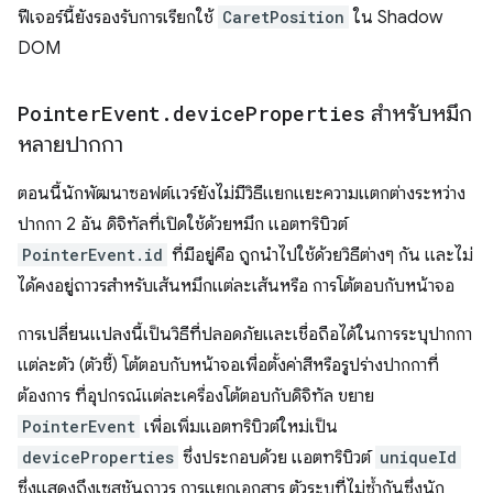
ฟีเจอร์นี้ยังรองรับการเรียกใช้
CaretPosition
ใน Shadow
DOM
Pointer
Event
.
device
Properties
สำหรับหมึก
หลายปากกา
ตอนนี้นักพัฒนาซอฟต์แวร์ยังไม่มีวิธีแยกแยะความแตกต่างระหว่าง
ปากกา 2 อัน ดิจิทัลที่เปิดใช้ด้วยหมึก แอตทริบิวต์
PointerEvent.id
ที่มีอยู่คือ ถูกนำไปใช้ด้วยวิธีต่างๆ กัน และไม่
ได้คงอยู่ถาวรสำหรับเส้นหมึกแต่ละเส้นหรือ การโต้ตอบกับหน้าจอ
การเปลี่ยนแปลงนี้เป็นวิธีที่ปลอดภัยและเชื่อถือได้ในการระบุปากกา
แต่ละตัว (ตัวชี้) โต้ตอบกับหน้าจอเพื่อตั้งค่าสีหรือรูปร่างปากกาที่
ต้องการ ที่อุปกรณ์แต่ละเครื่องโต้ตอบกับดิจิทัล ขยาย
PointerEvent
เพื่อเพิ่มแอตทริบิวต์ใหม่เป็น
deviceProperties
ซึ่งประกอบด้วย แอตทริบิวต์
uniqueId
ซึ่งแสดงถึงเซสชันถาวร การแยกเอกสาร ตัวระบุที่ไม่ซ้ำกันซึ่งนัก