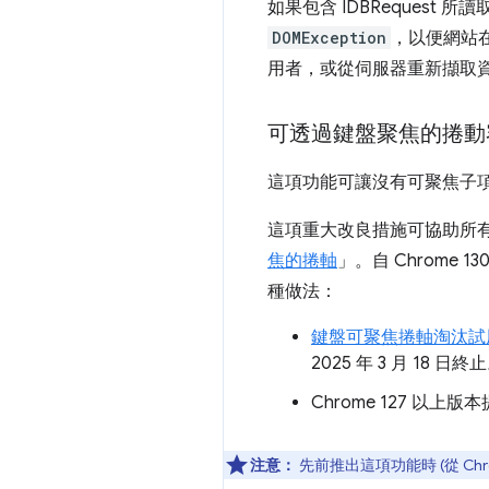
如果包含 IDBRequest
DOMException
，以便網站
用者，或從伺服器重新擷取
可透過鍵盤聚焦的捲動
這項功能可讓沒有可聚焦子
這項重大改良措施可協助所
焦的捲軸
」。自 Chrom
種做法：
鍵盤可聚焦捲軸淘汰試
2025 年 3 月 18 日終
Chrome 127 以上版
注意：
先前推出這項功能時 (從 C