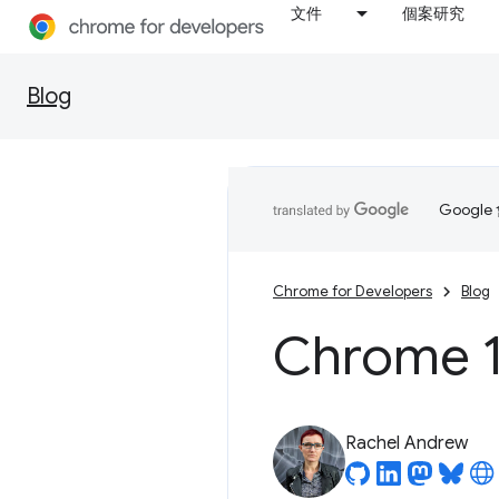
文件
個案研究
Blog
Goog
Chrome for Developers
Blog
Chrome 
Rachel Andrew