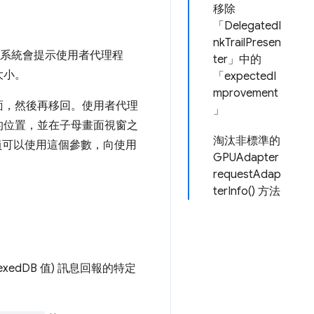
移除
「DelegatedI
nkTrailPresen
ue，系統會提示使用者代理程
ter」中的
大小。
「expectedI
mprovement
面，然後再移回。使用者代理
」
的位置，並在子母畫面視窗之
淘汰非標準的
員可以使用這個參數，向使用
GPUAdapter
requestAdap
terInfo() 方法
 IndexedDB 值) 訊息回報的特定