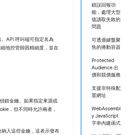
錯誤回報功
能，處理大型
值讀取失敗的
問題
API 呼叫端可指定名為
可透過鍵盤聚
焦的捲動容器
精細地控管歸因精細度，並在
Protected
Audience 出
價和競價服務
支援非特殊配
置網址
或觸發偵錯金鑰。如果指定來源或
WebAssembl
kie，但不同時允許兩者，
y JavaScript
字串內建函式
會納入這些金鑰，這表示發布