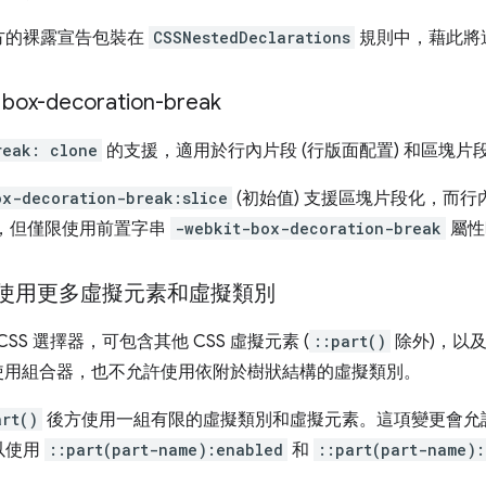
方的裸露宣告包裝在
CSSNestedDeclarations
規則中，藉此將
decoration-break
reak: clone
的支援，適用於行內片段 (行版面配置) 和區塊片段
ox-decoration-break:slice
(初始值) 支援區塊片段化，而
，但僅限使用前置字串
-webkit-box-decoration-break
屬性
使用更多虛擬元素和虛擬類別
SS 選擇器，可包含其他 CSS 虛擬元素 (
::part()
除外)，以及
使用組合器，也不允許使用依附於樹狀結構的虛擬類別。
art()
後方使用一組有限的虛擬類別和虛擬元素。這項變更會允
以使用
::part(part-name):enabled
和
::part(part-name):