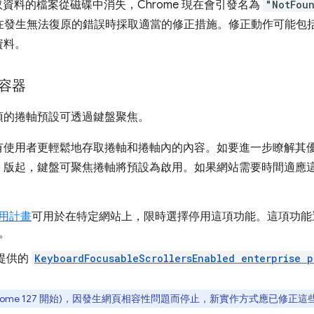
 所讀取資料的檔案從磁碟中消失，Chrome 現在會引發名為
"NotFoun
在發生無法復原的錯誤時採取適當的修正措施。修正動作可能包
資料。
容器
項的捲軸預設可透過鍵盤聚焦。
有使用者更輕鬆地存取捲軸和捲軸內的內容。如要進一步瞭解其
e 130 版起，鍵盤可聚焦捲軸將預設為啟用。如果網站需要時間適
用計畫
可用於在特定網站上，限時選擇停用這項功能。這項功能適用於
止。
本提供的
KeyboardFocusableScrollersEnabled enterprise p
hrome 127 開始)，因發生網頁相容性問題而停止，新實作方式應已修正這