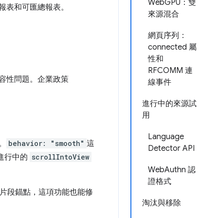
WebGPU：雙
級報表和可匯總報表。
來源混合
網頁序列：
connected 屬
。
性和
RFCOMM 連
相容性問題。企業政策
線事件
進行中的來源試
用
Language
。
behavior: "smooth"
這
Detector API
消進行中的
scrollIntoView
WebAuthn 認
證格式
頁的片段錨點，這項功能也能修
淘汰與移除