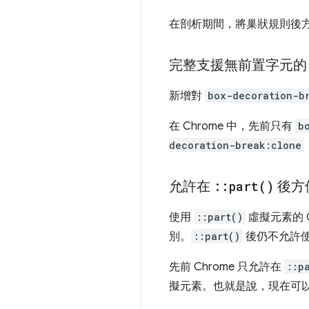
在剖析期間，將巢狀規則後
完整支援無前置字元的 box-
新增對
box-decoration-b
在 Chrome 中，先前只有
b
decoration-break:clone
允許在
::
part(
)
後方
使用
::part()
虛擬元素的 C
別。
::part()
後仍不允許
先前 Chrome 只允許在
::p
擬元素。也就是說，現在可