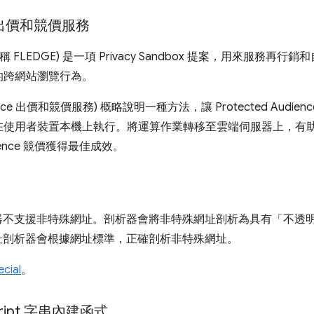
nce 出價和競價服務
 API (舊稱 FLEDGE) 是一項 Privacy Sandbox 提案，用來
的跨網站瀏覽行為。
dience 出價和競價服務) 概略說明一種方法，讓 Protected Au
在使用者裝置本機上執行。將運算作業轉移至雲端伺服器上，有
dience 競價獲得最佳成效。
剖析器不支援非特殊網址。剖析器會將非特殊網址剖析為具有「不透
的網址剖析器會根據網址標準，正確剖析非特殊網址。
ecial
。
cript 字串內建函式