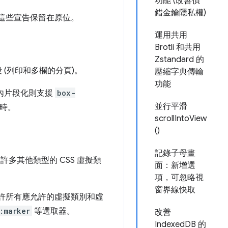
功能 (改善偵
錯金鑰隱私權)
這些宣告保留在原位。
運用共用
Brotli 和共用
Zstandard 的
 (列印和多欄的分頁)。
壓縮字典傳輸
功能
行內片段化則支援
box-
並行平滑
時。
scrollIntoView
()
記錄子母畫
許多其他類型的 CSS 虛擬類
面：新增選
項，可忽略視
窗界線快取
許所有應允許的虛擬類別和虛
:marker
等選取器。
改善
IndexedDB 的