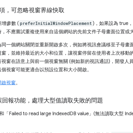
項，可忽略視窗界線快取
增參數 (
preferInitialWindowPlacement
)，如果設為 tr
時，不應嘗試重複使用來自這個網站的先前文件子母畫面位置或
為同一個網站關閉並重新開啟多次，例如將視訊會議移至子母畫
視窗，並維持最近的大小和位置，讓視窗停留在使用者上次移動
視窗在語意上與前一個視窗無關 (例如新的視訊通話)，開發人
這個視窗可能更適合以預設位置和大小開啟。
開啟視窗
。
錯誤回報功能，處理大型值讀取失敗的問題
和「Failed to read large IndexedDB value」(無法讀取大型