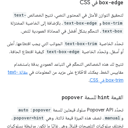
box-edge
في CSS
لتحقيق التوازن الأمثل في المحتوى النصي، تتيح الخصائص
text-
box-trim
و
text-box-edge
، بالإضافة إلى الخاصية المختزلة
text-box
، التحكّم بشكل أفضل في المحاذاة العمودية للنص.
تحدّد الخاصية
text-box-trim
الجوانب التي يجب اقتطاعها، أعلى
أو أسفل، وتحدّد الخاصية
text-box-edge
كيفية اقتطاع الحافة.
تتيح لك هذه الخصائص التحكّم في التباعد العمودي بدقة باستخدام
مقاييس الخط. يمكنك الاطّلاع على مزيد من المعلومات في
مقالة text-
box-trim في CSS
.
القيمة
hint
للسمة
popover
تحدّد Popover API سلوك قيمتَين للسمة
popover
:
auto
و
manual
. تصف هذه الميزة قيمة ثالثة، وهي
popover=hint
.
تختلف سلوكيات التلميحات قليلاً، وهي غالبًا ما تكون مرتبطة بسلوكيات