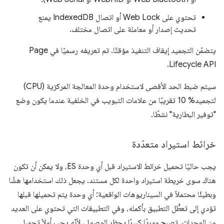
تحتوي على Web Lock أو اتصال IndexedDB يمنع
تحديث إصدار أو معاملة على اتصال مختلف.
يتضمّن التجميد إيقاف التنفيذ مؤقتًا. تم تعريفه رسميًا في Page
Lifecycle API.
سيتم ضبط الحد الأقصى لاستخدام وحدة المعالجة المركزية (CPU)
لتجميد% 10 تقريبًا من علامات التبويب في الخلفية عندما يكون وضع
"توفير البطارية" نشطًا.
خرائط استيراد متعدّدة
يجب حاليًا تحميل خرائط الاستيراد قبل أي وحدة ES، ولا يمكن أن تكون
هناك سوى خريطة استيراد واحدة لكل مستند. يجعل ذلك استخدامها هشًا
وبطيئًا محتملاً في السيناريوهات الواقعية: أي وحدة يتم تحميلها قبلها
تؤدي إلى تعطُّل التطبيق بأكمله، وفي التطبيقات التي تحتوي على العديد
من الوحدات، تصبح موردًا كبيرًا يحظر الوصول، لأنّه يجب أولاً تحميل