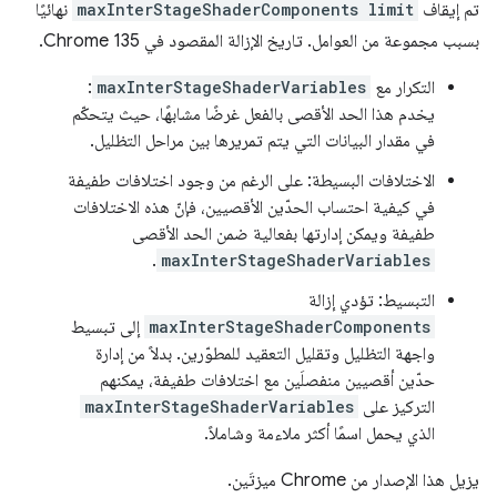
تم إيقاف
maxInterStageShaderComponents limit
نهائيًا
بسبب مجموعة من العوامل. تاريخ الإزالة المقصود في Chrome 135.
التكرار مع
maxInterStageShaderVariables
:
يخدم هذا الحد الأقصى بالفعل غرضًا مشابهًا، حيث يتحكّم
في مقدار البيانات التي يتم تمريرها بين مراحل التظليل.
الاختلافات البسيطة: على الرغم من وجود اختلافات طفيفة
في كيفية احتساب الحدّين الأقصيين، فإنّ هذه الاختلافات
طفيفة ويمكن إدارتها بفعالية ضمن الحد الأقصى
.
maxInterStageShaderVariables
التبسيط: تؤدي إزالة
maxInterStageShaderComponents
إلى تبسيط
واجهة التظليل وتقليل التعقيد للمطوّرين. بدلاً من إدارة
حدّين أقصيين منفصلَين مع اختلافات طفيفة، يمكنهم
التركيز على
maxInterStageShaderVariables
الذي يحمل اسمًا أكثر ملاءمة وشاملاً.
يزيل هذا الإصدار من Chrome ميزتَين.