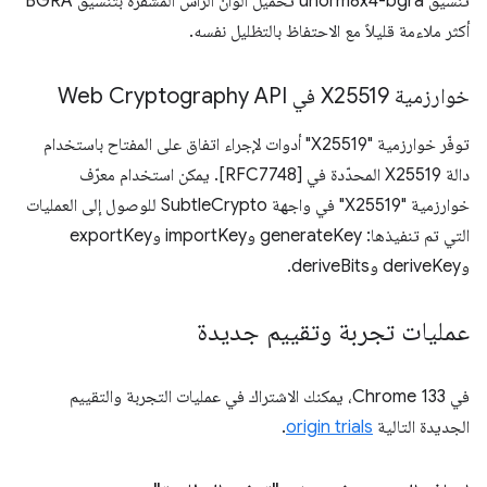
تنسيق unorm8x4-bgra تحميل ألوان الرأس المشفرة بتنسيق BGRA
أكثر ملاءمة قليلاً مع الاحتفاظ بالتظليل نفسه.
خوارزمية X25519 في Web Cryptography API
توفّر خوارزمية "X25519" أدوات لإجراء اتفاق على المفتاح باستخدام
دالة X25519 المحدّدة في [RFC7748]. يمكن استخدام معرّف
خوارزمية "X25519" في واجهة SubtleCrypto للوصول إلى العمليات
التي تم تنفيذها: generateKey وimportKey وexportKey
وderiveKey وderiveBits.
عمليات تجربة وتقييم جديدة
في Chrome 133، يمكنك الاشتراك في عمليات التجربة والتقييم
الجديدة التالية
origin trials
.