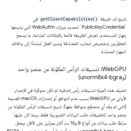
تتيح لك طريقة
getClientCapabilities()
في
`PublicKeyCredential` تحديد ميزات WebAuthn التي يتيحها
جهاز المستخدم. تعرض الطريقة قائمة بالإمكانات المتاحة، ما يسمح
للمطوّرين بتخصيص تجارب المصادقة وسير العمل استنادًا إلى وظائف
الجهاز المحدّدة.
Web
GPU: تنسيقات الرأس المكوّنة من عنصر واحد
(وunorm8x4-bgra)
تضيف هذه الميزة تنسيقات رأس إضافية لم تكن متوفّرة في الإصدار
الأولي من WebGPU بسبب عدم التوافق أو إصدارات macOS القديمة
(التي لم يعُد أي متصفّح متوافقًا معها). تتيح تنسيقات الرأس المكوّنة من
عنصر واحد للتطبيقات طلب البيانات الضرورية فقط، بينما كان عليها
سابقًا طلب بيانات من أنواع 8 و16 بت أكثر بمرتَين على الأقل. يجعل