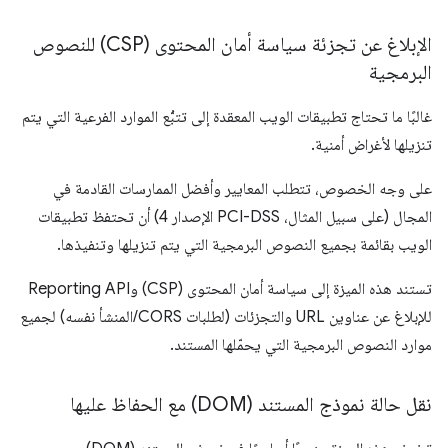
الإبلاغ عن تجزئة سياسة أمان المحتوى (CSP) للنصوص
البرمجية
غالبًا ما تحتاج تطبيقات الويب المعقدة إلى تتبُّع الموارد الفرعية التي يتم
تنزيلها لأغراض أمنية.
على وجه الخصوص، تتطلب المعايير وأفضل الممارسات القادمة في
المجال (على سبيل المثال، PCI-DSS الإصدار 4) أن تحتفظ تطبيقات
الويب بقائمة بجميع النصوص البرمجية التي يتم تنزيلها وتنفيذها.
تستند هذه الميزة إلى سياسة أمان المحتوى (CSP) وReporting API
للإبلاغ عن عناوين URL والتجزئات (لطلبات CORS/المنشأ نفسه) لجميع
موارد النصوص البرمجية التي يحمّلها المستند.
نقل حالة نموذج المستند (DOM) مع الحفاظ عليها