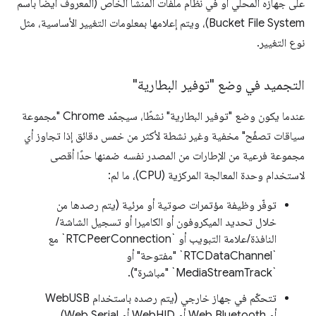
على جهازه المحلي أو في نظام ملفات المنشأ الخاص (المعروف أيضًا باسم
Bucket File System)، ويتم إعلامها بمعلومات التغيير الأساسية، مثل
نوع التغيير.
التجميد في وضع "توفير البطارية"
عندما يكون وضع "توفير البطارية" نشطًا، سيجمّد Chrome "مجموعة
سياقات تصفّح" مخفية وغير نشطة لأكثر من خمس دقائق إذا تجاوز أي
مجموعة فرعية من الإطارات من المصدر نفسه ضمنها حدًا أقصى
لاستخدام وحدة المعالجة المركزية (CPU)، ما لم:
توفّر وظيفة مؤتمرات صوتية أو مرئية (يتم رصدها من
خلال تحديد الميكروفون أو الكاميرا أو تسجيل الشاشة/
النافذة/علامة التبويب أو `RTCPeerConnection` مع
`RTCDataChannel` "مفتوحة" أو
`MediaStreamTrack` "مباشرة").
تتحكّم في جهاز خارجي (يتم رصده باستخدام WebUSB
أو Web Bluetooth أو WebHID أو Web Serial).