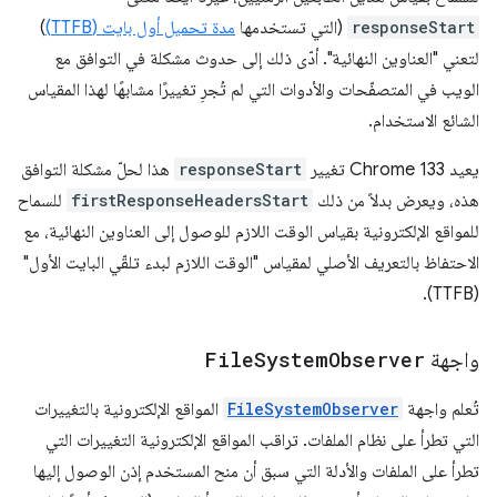
responseStart
(التي تستخدمها
مدة تحميل أول بايت (TTFB)
)
لتعني "العناوين النهائية". أدّى ذلك إلى حدوث مشكلة في التوافق مع
الويب في المتصفّحات والأدوات التي لم تُجرِ تغييرًا مشابهًا لهذا المقياس
الشائع الاستخدام.
يعيد Chrome 133 تغيير
responseStart
هذا لحلّ مشكلة التوافق
هذه، ويعرض بدلاً من ذلك
firstResponseHeadersStart
للسماح
للمواقع الإلكترونية بقياس الوقت اللازم للوصول إلى العناوين النهائية، مع
الاحتفاظ بالتعريف الأصلي لمقياس "الوقت اللازم لبدء تلقّي البايت الأول"
(TTFB).
واجهة
Observer
System
File
تُعلم واجهة
FileSystemObserver
المواقع الإلكترونية بالتغييرات
التي تطرأ على نظام الملفات. تراقب المواقع الإلكترونية التغييرات التي
تطرأ على الملفات والأدلة التي سبق أن منح المستخدم إذن الوصول إليها