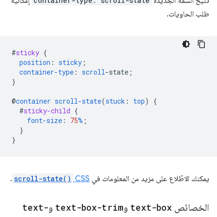
تتيح السمة الجديدة
container-type: scroll-state
إمكانية
طلب الحاويات.
#
sticky
{
position
:
sticky
;
container-type
:
scroll
-
state
;
}
@
container
scroll-state
(
stuck
:
top
)
{
#
sticky-child
{
font-size
:
75
%
;
}
}
يمكنك الاطّلاع على مزيد من المعلومات في
CSS
scroll-state()
.
الخصائص
text-box
و
text-box-trim
و
text-