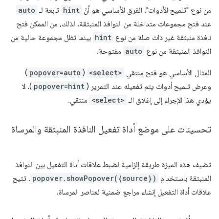
من نوع "تلميح الأدوات". الفرق الأساسي هو أنّ
hint
تابعة لـ
auto
عند فتح مجموعات متداخلة من النوافذ المنبثقة. لذلك، من الممكن فتح
نافذة منبثقة غير ذات صلة من نوع
hint
بينما تظل مجموعة حالية من
النوافذ المنبثقة من نوع
auto
مفتوحة.
المثال الأساسي هو فتح منتقي
<select>
(
popover=auto
)
وعرض تلميح أدوات يتم تفعيله عند التمرير (
popover=hint
). لا
يؤدي هذا الإجراء إلى إغلاق الـ
<select>
منتقي.
تحسينات على موضع أداة تفعيل النافذة المنبثقة والمرساة
تضيف هذه الميزة طريقة إلزامية لضبط علاقات أداة التفعيل بين النوافذ
المنبثقة باستخدام
popover.showPopover({source})
. تتيح
علاقات أداة التفعيل إنشاء مراجع ضمنية لعناصر المرساة.