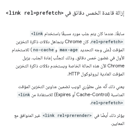
إزالة قاعدة الخمس دقائق في
<link rel=prefetch>
سابقًا، عندما كان يتم جلب مورد مسبقًا باستخدام
<link
rel=prefetch>
، كان Chrome يتجاهل دلالات ذاكرة التخزين
المؤقت (على وجه التحديد
max-age
و
no-cache
) للاستخدام
الأول في غضون خمس دقائق، وذلك لتجنُّب إعادة الجلب. يزيل
Chrome الآن هذه الحالة الخاصة ويستخدم دلالات ذاكرة التخزين
المؤقت العادية لبروتوكول HTTP.
يعني ذلك أنّه على مطوّري الويب تضمين عناوين التخزين المؤقت
المناسبة (Cache-Control أو Expires) للاستفادة من
<link
.
rel=prefetch>
يؤثر ذلك أيضًا في
<link rel=prerender>
غير المتوافق مع
المعايير.