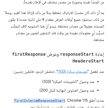
من المنشأ نفسه وصورة من مصدر مختلف في الإطار نفسه).
بما أنّ ذلك كان مصدرًا للارتباك، نخطط بدلاً من ذلك لإزالة هذا القيد، وبدلاً
من ذلك، سنشوّه جميع أوقات العرض بمقدار 4 ملي ثانية عندما لا يكون
المستند معزولاً من مصادر مختلفة. يبدو أنّ هذا التشويه كافٍ لتجنُّب
تسرُّب أي معلومات مفيدة عن وقت فك التشفير للصور من مصادر
مختلفة.
إعادة
Start
response
وعرض
Response
first
Headers
Start
عند تفعيل "
تلميحات مبكرة (103)
"، تتضمّن الردود طابعَين زمنيين:
عند وصول "التلميحات المبكرة" (103)
عند وصول العناوين النهائية (مثل 200)
عندما أطلق Chrome 115
firstInterimResponseStart
للسماح بقياس هذين الطابعَين الزمنيين، غيّرنا أيضًا معنى