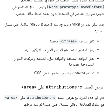
تضيف هذه الميزة عنصرًا أساسيًا في نموذج المستند (DOM)
(
Node.prototype.moveBefore
) يتيح لك نقل العناصر في
شجرة نموذج العناصر في المستند بدون إعادة ضبط حالة العنصر.
عند النقل بدلاً من الإزالة والإدراج، يتم الاحتفاظ بالحالة التالية، على سبيل
المثال:
تظل عناصر
<iframe>
محملة.
يظل العنصر النشط هو العنصر الذي تم التركيز عليه.
تظل النوافذ المنبثقة والنوافذ بملء الشاشة ومربّعات الحوار
المشروطة مفتوحة.
تستمر الانتقالات والصور المتحركة في CSS.
عرض السمة
attributionsrc
على
<area>
تتوافق هذه الميزة مع عرض السمة
attributionsrc
على
<area>
مع سلوك المعالجة الحالي للسمة، حتى عندما لم يتم عرضها.