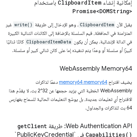
إمكانية إنشاء
Item
Clipboard
باستخدام
Promise<DOMString>
يقبل الآن
ClipboardItem
، وهو الإدخال إلى طريقة
write()
غير
المتزامنة في الحافظة، قيم السلسلة بالإضافة إلى الكائنات الثنائية الكبيرة
في الدالة الإنشائية. يمكن أن يكون
ClipboardItemData
كائنًا ثنائيًا
كبيرًا أو سلسلة أو وعدًا يتم تنفيذه إما على كائن ثنائي كبير أو سلسلة.
Web
Assembly Memory64
يضيف اقتراح
memory64 memory64
دعمًا لذاكرات
WebAssembly الخطية التي يزيد حجمها عن ‎2^32 بت. لا يقدّم هذا
الاقتراح أي تعليمات جديدة، بل يوسّع التعليمات الحالية للسماح بفهارس
64 بت للذاكرات والجداول.
‫Web Authentication API: طريقة
Client
get
)
Capabilities(
في `Public
Credential`
Key