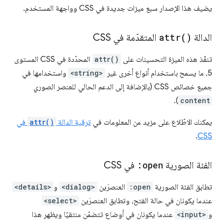
يضيف هذا الإصدار سبع ميزات جديدة في CSS وواجهة المستخدم.
الدالة
)
attr(
المتقدّمة في CSS
تنفّذ هذه الميزة التحسينات على
attr()
المحدّدة في CSS المستوى
5، ما يسمح باستخدام أنواع أخرى غير
<string>
واستخدامها في
جميع خصائص CSS (بالإضافة إلى الدعم الحالي للعنصر الصوري
).
content
يمكنك الاطّلاع على مزيد من المعلومات في
ترقية الدالة
attr()
في
.
CSS
الفئة الصورية
:open
في CSS
تطابق الفئة الصورية
:open
العنصرَين
<dialog>
و
<details>
عندما يكونان في حالة الفتح، وتطابق العنصرَين
<select>
و
<input>
عندما يكونان في أوضاع تتضمّن منتقيًا ويظهر هذا