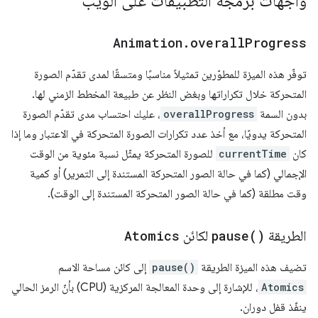
واجهات برمجة التطبيقات على الويب
Animation
.
overall
Progress
توفّر هذه الميزة للمطوّرين تمثيلاً مناسبًا ومتسقًا لمدى تقدّم الصورة
المتحركة خلال تكراراتها وبغض النظر عن طبيعة المخطط الزمني لها.
بدون السمة
overallProgress
، عليك احتساب مدى تقدّم الصورة
المتحركة يدويًا، مع أخذ عدد تكرارات الصورة المتحركة في الاعتبار وما إذا
كان
currentTime
للصورة المتحركة يمثّل نسبة مئوية من الوقت
الإجمالي (كما في حالة الصور المتحركة المستندة إلى التمرير) أو كمية
وقت مطلقة (كما في حالة الصور المتحركة المستندة إلى الوقت).
الطريقة
)
pause(
لكائن
Atomics
تضيف هذه الميزة الطريقة
pause()
إلى كائن مساحة الاسم
Atomics
، للإشارة إلى وحدة المعالجة المركزية (CPU) بأنّ الرمز الحالي
ينفّذ قفل دوران.