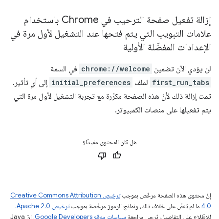
إزالة تفعيل صفحة الترحيب في Chrome باستخدام
علامات التبويب التي يتم فتحها عند التشغيل لأول مرة في
الإعدادات المفضّلة الأولية
لن يؤدي الآن تضمين
chrome://welcome
في السمة
first_run_tabs
لملف
initial_preferences
إلى أي تأثير.
تمت إزالة ذلك لأنّ هذه الصفحة مكرّرة مع تجربة التشغيل لأول مرة التي
يتم تفعيلها على منصات الكمبيوتر.
هل كان المحتوى مفيدًا؟
إنّ محتوى هذه الصفحة مرخّص بموجب
ترخيص Creative Commons Attribution
4.0‏
ما لم يُنصّ على خلاف ذلك، ونماذج الرموز مرخّصة بموجب
ترخيص Apache 2.0‏
.
للاطّلاع على التفاصيل، يُرجى مراجعة
سياسات موقع Google Developers‏
. إنّ Java