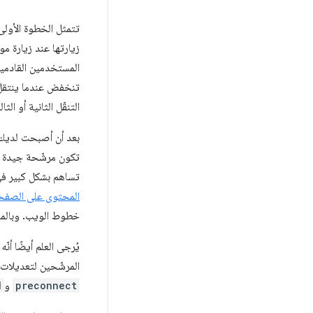
تتمثل الخطوة الأولى
زيارتها عند زيارة م
المستخدمين القادمين 
تنخفض عندما ينتقل ا
التنقّل الثانية أو الث
بعد أن أصبحت لديك ه
تكون مرشّحة جيدة
تساهم بشكل كبير في
المحتوى على الصفح
خطوط الويب. وبالمث
يُرجى العلم أيضًا أن
المرشّحين لتعديلات "ا
preconnect
و
d