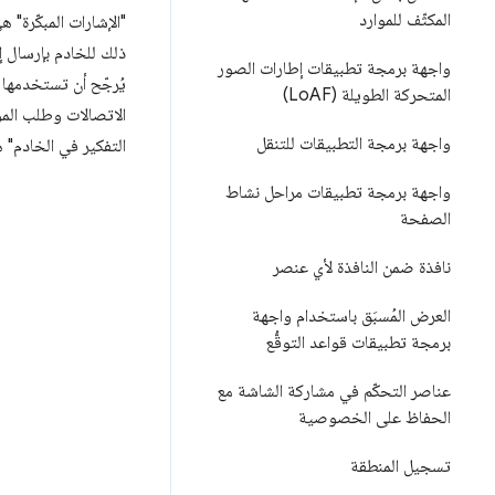
المكثّف للموارد
"الإشارات المبكّرة" هي رم
واجهة برمجة تطبيقات إطارات الصور
يُرجّح أن تستخدمها 
المتحركة الطويلة (Lo
AF)
الاتصالات وطلب الموا
واجهة برمجة التطبيقات للتنقل
التفكير في الخادم" 
واجهة برمجة تطبيقات مراحل نشاط
الصفحة
نافذة ضمن النافذة لأي عنصر
العرض المُسبَق باستخدام واجهة
برمجة تطبيقات قواعد التوقُّع
عناصر التحكّم في مشاركة الشاشة مع
الحفاظ على الخصوصية
تسجيل المنطقة