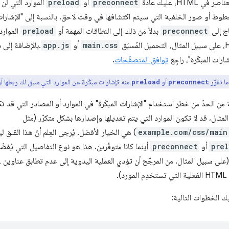
HT، عليك عادةً
preconnect
أو
preload
الموارد التي لن
مثل الخطوط أو صور الخلفية التي سيتم اكتشافها في وقت لاحق. بالنسبة إلى "الإشارات
preconnect
بدلاً من ذلك إلى النطاقات المهمة أو
preload
الموارد
main.css
أو
app.js
.بالإضافة إلى
ارات المبكّرة"، راجِع
توافق المتصفّحات
.
 تقرّر
أو
منه كإشارات مبكّرة عن الموارد التي سبق لك ربطها أو تح
preload
preconnect
 من الحدّ من خطر استخدام "الإشارات المبكّرة" في الموارد أو المصادر التي قد 
مثال، قد لا تكون الموارد التي يتم تعديلها وإصدارها بشكل متكرّر (مثل
example.com/css/main
) هي الخيار الأفضل. يُرجى العِلم أنّ هذا القلق لي
prel
أو
preconnect
أينما كانا متوفّرين. هذا هو نوع التفاصيل التي يُفضّ
بيل المثال، من المرجّح أن تؤدي العملية اليدوية إلى عدم تطابق عناوين URL الخاصة بالإصدار أو التجزئة بين
د).
ك الخطوات التالية: