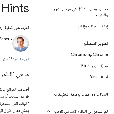
 Hints
تحديد وحلّ المشاكل في مراحل التجربة
والتقييم
إيقاف الميزات وإزالتها
تعرَّف على كيفية إرس
 Baheux
تطوير المتصفّح
Chrome وChromium
تاريخ النشر: 23 حزيران (يونيو) 2022، تاريخ آخر تعديل: 27 حزيران (يونيو) 2025
محرّك عرض Blink
ما هي "التلميح
أهداف Blink
أصبحت المواقع الإلكت
الميزات وواجهات برمجة التطبيقات
"الوقت الذي يستغرق
بشكلٍ فعال طوال الو
تم الشحن إلى النظام الأساسي للويب