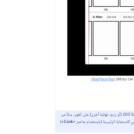
WebPageTest
(Moto G4 
قبل التعمّق في الموضوع، يُرجى العِلم أنّ الإشارات المبكّرة ليست مفيدة إذا كان بإمكان خادمك إرسال رمز الخطأ 200 (أو ردود نهائية أخرى) على الفور. بدلاً من
في الاستجابة الرئيسية (باستخدام عناصر
)
<link>