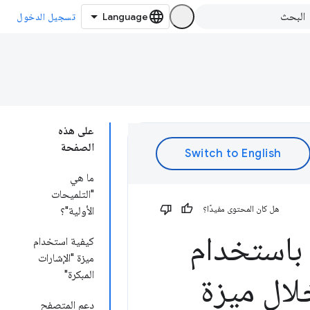
تسجيل الدخول
على هذه
الصفحة
ما هي
"التلميحات
هل كان المحتوى مفيدًا؟
الأولية"؟
باستخدام
كيفية استخدام
ميزة "الإشارات
المبكرة"
لال ميزة
دعم المتصفح