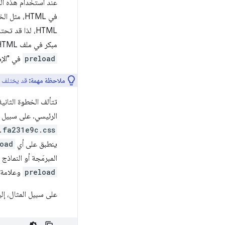
عند استخدام هذه العناصر في ML
في HTML، 
HTML، لذا قد تحتاج إلى
مبكر في ملف HTML، على سبيل المثال، التحميل المُسبَق
preload
في "الإش
ملاحظة مهمة:
قد يختلف ما
تتألف الخطوة الثانية
الرئيسي. على سبيل ال
.fa231e9c.css
ينطبق على أي
oad
المبرمَجة أو النماذج (على س
preload
وعلامة HTML الفعلية التي تستخدِم المور
على سبيل المثال، إلي