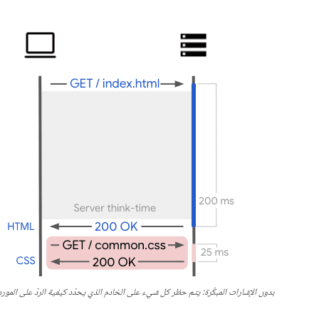
بدون الإشارات المبكّرة: يتم حظر كل شيء على الخادم الذي يحدّد كيفية الردّ على المورد