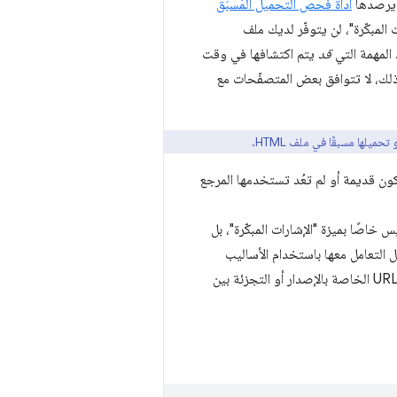
 يرصدها
أداة فحص التحميل المُسبَق
 المبكّرة"، لن يتوفّر لديك ملف
 المهمة التي
قد
يتم اكتشافها في وقت
 ذلك، لا تتوافق بعض المتصفّحات مع
ميلها مسبقًا في ملف HTML.
تكون قديمة أو لم تعُد تستخدمها المرجع
س خاصًا بميزة "الإشارات المبكّرة"، بل
ل التعامل معها باستخدام الأساليب