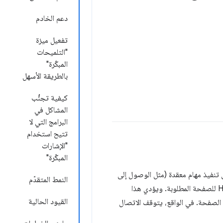
دعم الخادم
تفعيل ميزة
"التلميحات
المبكّرة"
بالطريقة الأسهل
كيفية تجنُّب
المشاكل في
البرامج التي لا
تتيح استخدام
"الإشارات
المبكّرة"
لى تنفيذ مهام معقدة (مثل الوصول إلى
النمط المتقدّم
قواعد البيانات أو شبكات توصيل المحتوى (CDN) التي تصل إلى الخادم المصدر) لإنشاء ملف HTML للصفحة المطلوبة. ويؤدي هذا
القيود الحالية
الصفحة. في الواقع، يتوقف الاتصال