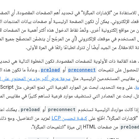
 للاستفادة من "الإشارات المبكّرة" في تحديد أهم الصفحات المقصودة، أي الصفح
وقعك الإلكتروني. يمكن أن تكون الصفحة الرئيسية أو صفحات بيانات المنتجات الرا
من مواقع إلكترونية أخرى. وتُعدّ نقاط الدخول هذه أكثر أهمية من الصفحات الأخرى
لمستخدم في موقعك الإلكتروني (أي من المرجّح أن يتضمّن المتصفّح جميع المو
الثة اللاحقة). من الجيد أيضًا أن تترك انطباعًا رائعًا في المرة الأولى.
ذه القائمة ذات الأولوية للصفحات المقصودة، تكون الخطوة التالية هي تحديد ا
 للحصول على تلميحات
preconnect
أو
preload
. وعادةً ما تكون هذه ال
 مقاييس المستخدمين الرئيسية، مثل
سرعة عرض أكبر جزء من المحتوى على 
ة
ل، ابحث عن المصادر التي تستضيف موارد فرعية تساهم كثيرًا في مقاييس المس
ّه إذا كانت مواردك الرئيسية تستخدِم
preconnect
أو
preload
، يمكنك اعت
لإشارات المبكّرة". اطّلِع على
كيفية تحسين LCP
لمزيد من التفاصيل. ومع ذلك
preloa
من صفحات HTML إلى ميزة "التلميحات المبكّرة".