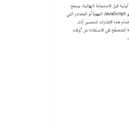
 يُستخدَم لإرسال استجابة HTTP أولية قبل الاستجابة النهائية. يسمح
ذلك للخادم بإرسال إشارات إلى المتصفّح بشأن الموارد الفرعية المهمة (مثل جداول الأنماط للصفحة أو JavaScript المهم) أو المصادر التي
خدام هذه الإشارات لتحسين أداء
َقة المتصفّح في الاستفادة من "وقت
.