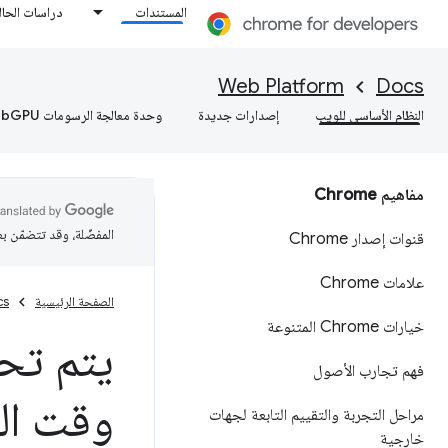
المستندات
دراسات الحال
Web Platform
Docs
النظام الأساسي للويب
إصدارات جديدة
وحدة معالجة الرسومات WebGPU
مفاهيم Chrome
المفضّلة، وقد تتضمّن ب
قنوات إصدار Chrome
علامات Chrome
الصفحة الرئيسية
cs
خيارات Chrome المتنوعة
يتم تح
فهم تجارب الأصول
وقت الت
مراحل التجربة والتقييم التابعة لجهات
خارجية