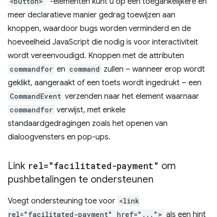
<button>
`-elementen kunt u op een toegankelijkere en
meer declaratieve manier gedrag toewijzen aan
knoppen, waardoor bugs worden verminderd en de
hoeveelheid JavaScript die nodig is voor interactiviteit
wordt vereenvoudigd. Knoppen met de attributen
commandfor
en
command
zullen – wanneer erop wordt
geklikt, aangeraakt of een toets wordt ingedrukt – een
CommandEvent
verzenden naar het element waarnaar
commandfor
verwijst, met enkele
standaardgedragingen zoals het openen van
dialoogvensters en pop-ups.
Link
rel="facilitated-payment"
om
pushbetalingen te ondersteunen
Voegt ondersteuning toe voor
<link
rel="facilitated-payment" href="...">
als een hint