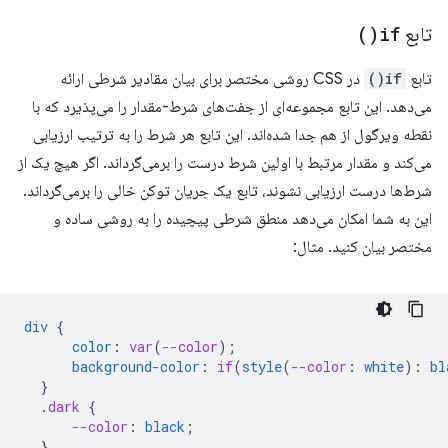
تابع
if(
)
تابع
if()
در CSS روشی مختصر برای بیان مقادیر شرطی ارائه
می‌دهد. این تابع مجموعه‌ای از جفت‌های شرط-مقدار را می‌پذیرد که با
نقطه ویرگول از هم جدا شده‌اند. این تابع هر شرط را به ترتیب ارزیابی
می‌کند و مقدار مرتبط با اولین شرط درست را برمی‌گرداند. اگر هیچ یک از
شرط‌ها درست ارزیابی نشوند، تابع یک جریان توکن خالی را برمی‌گرداند.
این به شما امکان می‌دهد منطق شرطی پیچیده را به روشی ساده و
مختصر بیان کنید. مثال:
div
{
color
:
var
(
--color
);
background-color
:
if
(
style
(
--color
:
white
)
:
bl
}
.
dark
{
--color
:
black
;
}