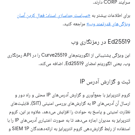
سرآیند CORP دارند.
برای اطلاعات بیشتر به
«سیاست جداسازی اسناد: فعال کردن آسان
ویژگی‌های قدرتمند وب»
مراجعه کنید.
Ed25519 در رمزنگاری وب
این ویژگی پشتیبانی از الگوریتم‌های Curve25519 را در API رمزنگاری
وب، یعنی الگوریتم امضای Ed25519، اضافه می‌کند.
ثبت و گزارش آدرس IP
کروم انترپرایز با جمع‌آوری و گزارش آدرس‌های IP محلی و راه دور و
ارسال آن آدرس‌های IP به گزارش‌های بررسی امنیتی (SIT)، قابلیت‌های
نظارت امنیتی و پاسخ به حوادث را افزایش می‌دهد. علاوه بر این، کروم
انترپرایز به مدیران اجازه می‌دهد تا به صورت اختیاری آدرس‌های IP را با
استفاده از رابط گزارش‌دهی کروم انترپرایز به ارائه‌دهندگان SIEM 1P و