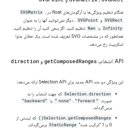
هنگام تنظیم ویژگی‌ها یا آرگومان‌های float در
،
SVGMatrix
SVGRect
و
SVGPoint
، دیگر نمی‌توانید آنها را به عنوان
Infinity
یا
Nan
تنظیم کنید. اگر سعی کنید آن را تنظیم کنید،
همانطور که در مشخصات SVG تعریف شده است، یک خطای جاوا
اسکریپت رخ می‌دهد.
API انتخاب
Ranges
Composed
get
و
direction
این ویژگی دو متد API جدید برای Selection API ارائه می‌دهد:
Selection.direction
که جهت انتخاب را به
صورت
"none"
"forward"
،
یا
"backward"
برمی‌گرداند.
Selection.getComposedRanges()
که لیستی از
0 یا 1 "ترکیب شده"
StaticRange
برمی‌گرداند.