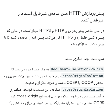
پیش‌پردازش HTTP متن ساده‌ی غیرقابل اعتماد را
غیرفعال کنید
در حال حاضر پیش‌رندر روی HTTP و HTTPS مجاز است، در حالی که
پیش‌واکشی فقط روی HTTPS کار می‌کند. پیش‌رندر را محدود کنید تا با
پیش‌واکشی سازگار باشد.
سیاست جداسازی سند
Document-Isolation-Policy
به یک سند اجازه می‌دهد تا
crossOriginIsolation
برای خود فعال کند، بدون اینکه مجبور به
استقرار COOP یا COEP باشد، و صرف نظر از وضعیت
crossOriginIsolation
صفحه. این سیاست توسط جداسازی
فرآیند پشتیبانی می‌شود. علاوه بر این، زیرمنابع cross-origin غیر
CORS سند یا بدون اعتبارنامه بارگذاری می‌شوند یا نیاز به داشتن یک