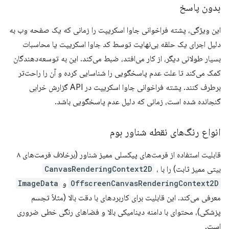
بدون پاسخ
این ویژگی، پشته فراخوانی جاوا اسکریپت را زمانی که یک صفحه وب به
دلیل اجرای یک حلقه بی‌نهایت توسط کد جاوا اسکریپت یا محاسبات
بسیار طولانی دیگر، از کار می‌افتد، ضبط می‌کند. این به توسعه‌دهندگان
کمک می‌کند تا علت عدم پاسخگویی را شناسایی کرده و آن را راحت‌تر
برطرف کنند. پشته فراخوانی جاوا اسکریپت در API گزارش خرابی
گنجانده شده است، زمانی که دلیل عدم پاسخگویی باشد.
انواع رنگ‌های نقطه شناور بوم
قابلیت استفاده از فرمت‌های پیکسلی ممیز شناور (برخلاف فرمت‌های ۸
بیتی ممیز ثابت) را با
،
CanvasRenderingContext2D
OffscreenCanvasRenderingContext2D
و
ImageData
معرفی می‌کند. این قابلیت برای کاربردهای با دقت بالا (مثلاً تجسم
پزشکی)، محتوای با دامنه دینامیکی بالا و فضاهای رنگی خطی ضروری
است.