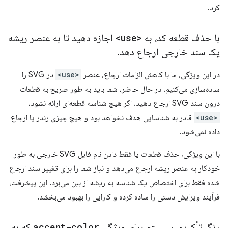
کرد.
با حذف قطعه کد، به
<use>
اجازه دهید تا به عنصر ریشه
یک سند خارجی ارجاع دهد
.
در این ویژگی، ما با کاهش الزامات ارجاع، عنصر
<use>
در SVG را
ساده‌سازی می‌کنیم. در حال حاضر، شما باید به طور صریح به قطعات
درون سند SVG ارجاع دهید. اگر هیچ شناسه قطعه‌ای ارائه نشود،
<use>
قادر به شناسایی هدف نخواهد بود و هیچ چیزی رندر یا ارجاع
داده نمی‌شود.
با این ویژگی، حذف قطعات یا فقط دادن نام فایل SVG خارجی به طور
خودکار به عنصر ریشه ارجاع می‌دهد و نیاز شما را برای تغییر سند ارجاع
شده فقط برای اختصاص یک شناسه به ریشه از بین می‌برد. این پیشرفت،
فرآیند ویرایش دستی را ساده کرده و کارایی را بهبود می‌بخشد.
رنگ تأکیدی سیستم برای ویژگی
accent-color
که به