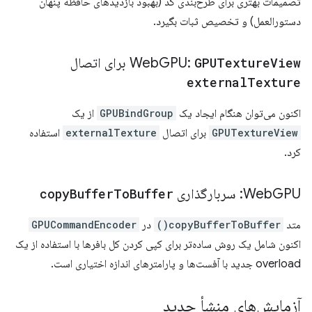
تصمیمات بهتری برای طرح‌بندی کد (بهبود بازدیدهای حافظه پنهان
دستورالعمل) و تخصیص ثبات بگیرد.
View
GPUTexture
GPU:
Web
برای اتصال
external
Texture
اکنون می‌توان هنگام ایجاد یک
GPUBindGroup
از یک
GPUTextureView
برای اتصال
externalTexture
استفاده
کرد.
GPU: سربارگذاری
Web
Buffer
To
Buffer
copy
متد
copyBufferToBuffer()
در
GPUCommandEncoder
اکنون شامل یک روش ساده‌تر برای کپی کردن کل بافرها با استفاده از یک
overload جدید با آفست‌ها و پارامترهای اندازه اختیاری است.
آزمایش‌های منشأ جدید