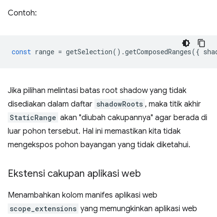
Contoh:
const
range
=
getSelection
().
getComposedRanges
({
sha
Jika pilihan melintasi batas root shadow yang tidak
disediakan dalam daftar
shadowRoots
, maka titik akhir
StaticRange
akan "diubah cakupannya" agar berada di
luar pohon tersebut. Hal ini memastikan kita tidak
mengekspos pohon bayangan yang tidak diketahui.
Ekstensi cakupan aplikasi web
Menambahkan kolom manifes aplikasi web
scope_extensions
yang memungkinkan aplikasi web