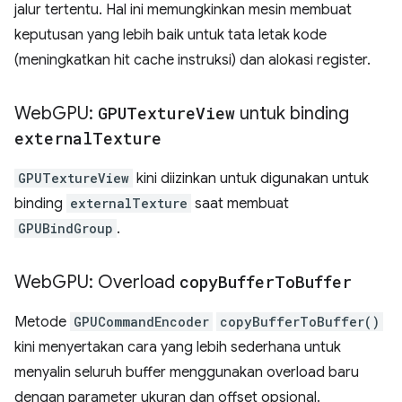
jalur tertentu. Hal ini memungkinkan mesin membuat
keputusan yang lebih baik untuk tata letak kode
(meningkatkan hit cache instruksi) dan alokasi register.
Web
GPU:
GPUTexture
View
untuk binding
external
Texture
GPUTextureView
kini diizinkan untuk digunakan untuk
binding
externalTexture
saat membuat
GPUBindGroup
.
Web
GPU: Overload
copy
Buffer
To
Buffer
Metode
GPUCommandEncoder
copyBufferToBuffer()
kini menyertakan cara yang lebih sederhana untuk
menyalin seluruh buffer menggunakan overload baru
dengan parameter ukuran dan offset opsional.