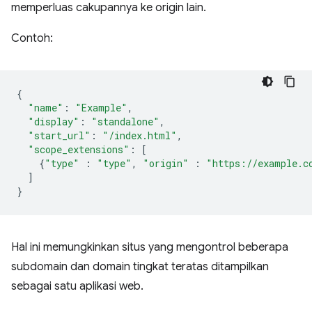
memperluas cakupannya ke origin lain.
Contoh:
{
"name"
:
"Example"
,
"display"
:
"standalone"
,
"start_url"
:
"/index.html"
,
"scope_extensions"
:
[
{
"type"
:
"type"
,
"origin"
:
"https://example.c
]
}
Hal ini memungkinkan situs yang mengontrol beberapa
subdomain dan domain tingkat teratas ditampilkan
sebagai satu aplikasi web.