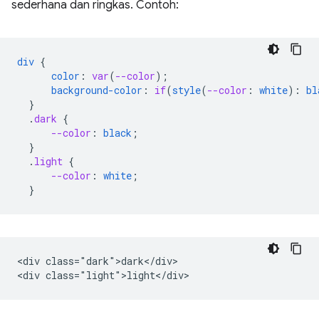
sederhana dan ringkas. Contoh:
div
{
color
:
var
(
--color
);
background-color
:
if
(
style
(
--color
:
white
)
:
bl
}
.
dark
{
--color
:
black
;
}
.
light
{
--color
:
white
;
}
<div class="dark">dark</div>
