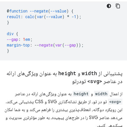
@
function
--negate
(
--value
)
{
result
:
calc
(
var
(
--value
)
*
-1
);
}
div
{
--gap
:
1
em
;
margin-top
:
--
negate
(
var
(
--gap
));
}
پشتیبانی از
width
و
height
به عنوان ویژگی‌های ارائه
در عناصر
<svg>
تودرتو
از اعمال
width
و
height
به عنوان ویژگی‌های ارائه در عناصر
<svg>
تو در تو، از طریق نشانه‌گذاری SVG و CSS پشتیبانی می‌کند.
این رویکرد دوگانه، انعطاف‌پذیری بیشتری را فراهم می‌کند و به شما امکان
می‌دهد عناصر SVG را در طرح‌های پیچیده، به طور مؤثرتری مدیریت و
سبک‌دهی کنید.