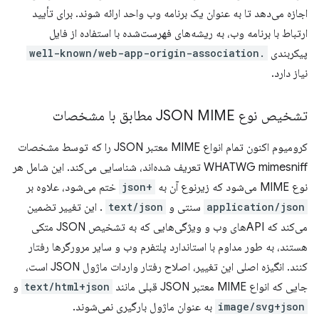
اجازه می‌دهد تا به عنوان یک برنامه وب واحد ارائه شوند. برای تأیید
ارتباط با برنامه وب، به ریشه‌های فهرست‌شده با استفاده از فایل
پیکربندی
.well-known/web-app-origin-association
نیاز دارد.
تشخیص نوع JSON MIME مطابق با مشخصات
کرومیوم اکنون تمام انواع MIME معتبر JSON را که توسط مشخصات
WHATWG mimesniff تعریف شده‌اند، شناسایی می‌کند. این شامل هر
نوع MIME می‌شود که زیرنوع آن به
+json
ختم می‌شود، علاوه بر
application/json
سنتی و
text/json
. این تغییر تضمین
می‌کند که APIهای وب و ویژگی‌هایی که به تشخیص JSON متکی
هستند، به طور مداوم با استاندارد پلتفرم وب و سایر مرورگرها رفتار
کنند. انگیزه اصلی این تغییر، اصلاح رفتار واردات ماژول JSON است،
جایی که انواع MIME معتبر JSON قبلی مانند
text/html+json
و
image/svg+json
به عنوان ماژول بارگیری نمی‌شوند.