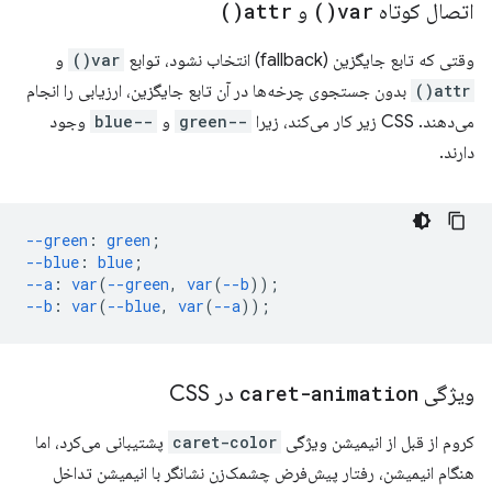
اتصال کوتاه
var(
)
و
attr(
)
وقتی که تابع جایگزین (fallback) انتخاب نشود، توابع
var()
و
attr()
بدون جستجوی چرخه‌ها در آن تابع جایگزین، ارزیابی را انجام
می‌دهند. CSS زیر کار می‌کند، زیرا
--green
و
--blue
وجود
دارند.
--green
:
green
;
--blue
:
blue
;
--a
:
var
(
--green
,
var
(
--b
));
--b
:
var
(
--blue
,
var
(
--a
));
ویژگی
caret-animation
در CSS
کروم از قبل از انیمیشن ویژگی
caret-color
پشتیبانی می‌کرد، اما
هنگام انیمیشن، رفتار پیش‌فرض چشمک‌زن نشانگر با انیمیشن تداخل