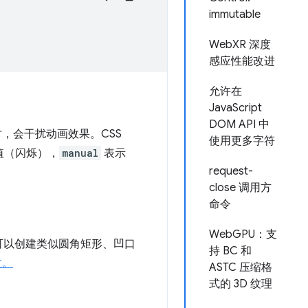
immutable
WebXR 深度
感应性能改进
允许在
JavaScript
DOM API 中
，会干扰动画效果。CSS
使用更多字符
值（闪烁），
manual
表示
request-
close 调用方
命令
WebGPU：支
可以创建类似圆角矩形、凹口
持 BC 和
文。
ASTC 压缩格
式的 3D 纹理