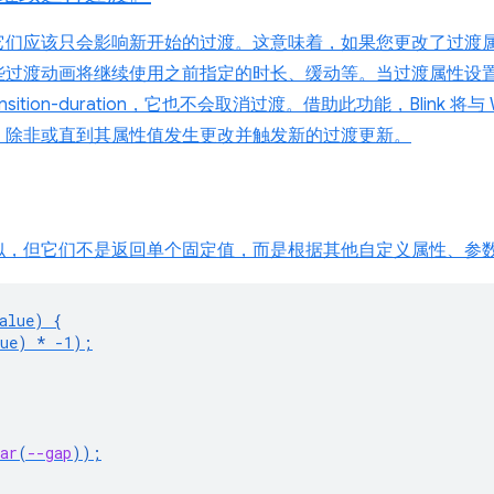
它们应该只会影响新开始的过渡。这意味着，如果您更改了过渡
渡动画将继续使用之前指定的时长、缓动等。当过渡属性设置为“no
tion-duration，它也不会取消过渡。借助此功能，Blink 将与 We
，除非或直到其属性值发生更改并触发新的过渡更新。
似，但它们不是返回单个固定值，而是根据其他自定义属性、参
alue
)
{
ue
)
*
-1
);
ar
(
--gap
));