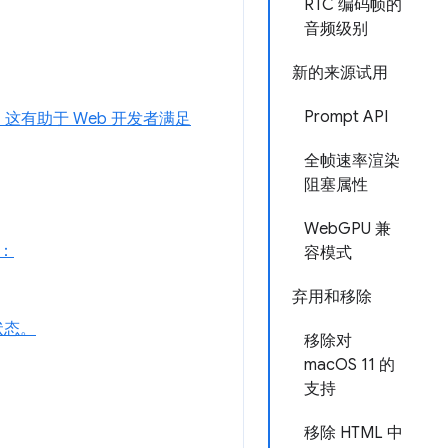
RTC 编码帧的
音频级别
新的来源试用
Prompt API
有助于 Web 开发者满足
全帧速率渲染
阻塞属性
WebGPU 兼
容：
容模式
弃用和移除
状态。
移除对
macOS 11 的
支持
移除 HTML 中