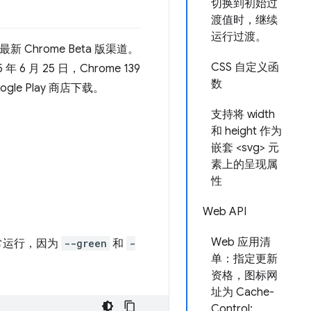
切换到初始过
渡值时，继续
运行过渡。
新 Chrome Beta 版渠道。
CSS 自定义函
 月 25 日，Chrome 139
数
le Play 商店下载。
支持将 width
和 height 作为
嵌套 <svg> 元
素上的呈现属
性
Web API
Web 应用清
常运行，因为
--green
和
-
单：指定更新
资格，图标网
址为 Cache-
Control: