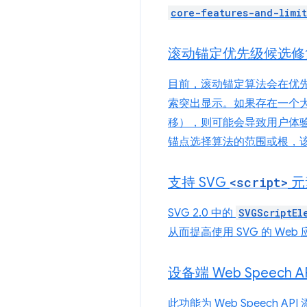
core-features-and-limit
滚动锚定优先级候选修
目前，滚动锚定算法会在优
索突出显示。如果存在一个大型
移），则可能会导致用户体
锚点选择算法的范围或根，
支持 SVG
<script>
元
SVG 2.0 中的
SVGScriptEl
从而提高使用 SVG 的 We
设备端 Web Speech A
此功能为 Web Speec