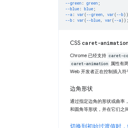
--green
:
green
;
--blue
:
blue
;
--a
:
var
(
--green
,
var
(
--b
)
--b
:
var
(
--blue
,
var
(
--a
))
CSS
caret-animatio
Chrome 已经支持
caret-c
caret-animation
属性有
Web 开发者正在控制插入
边角形状
通过指定边角的形状或曲率
和圆角等形状，并在它们之间添
切换到初始过渡值时，