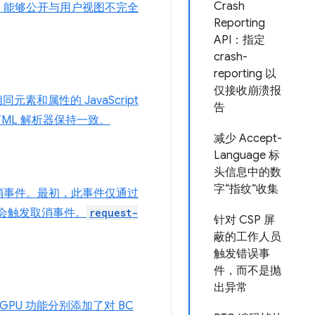
Crash
；能够公开与用户视图不完全
Reporting
API：指定
crash-
reporting 以
仅接收崩溃报
和属性的 JavaScript
告
 HTML 解析器保持一致。
减少 Accept-
Language 标
头信息中的数
字“指纹”收集
消事件。最初，此事件仅通过
也会触发取消事件。
request-
针对 CSP 屏
蔽的工作人员
触发错误事
件，而不是抛
出异常
GPU 功能分别添加了对 BC