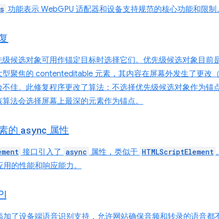
s
功能表示 WebGPU 适配器和设备支持规范的核心功能和限制
复
先级候选对象可用作锚定目标时选择它们。优先级候选对象目前
聚焦的 contenteditable 元素，其内容在屏幕外发生了
验不佳。此修复程序更改了算法：不选择优先级候选对象作为锚
该算法会选择屏幕上最深的元素作为锚点。
素的
async
属性
ement
接口引入了
async
属性，类似于
HTMLScriptElement
b 应用的性能和响应能力。
PI
h API 添加了设备端语音识别支持，允许网站确保音频和转录的语