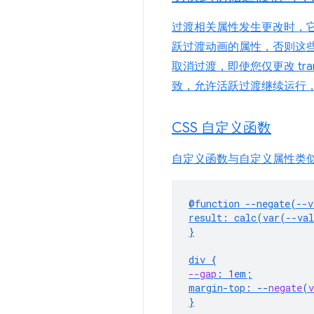
过渡相关属性发生更改时，
跃过渡动画的属性，否则这些过
取消过渡，即使您仅更改 transi
致，允许活跃过渡继续运行
CSS 自定义函数
自定义函数与自定义属性类
@
function
--negate
(
--v
result
:
calc
(
var
(
--val
}
div
{
--gap
:
1
em
;
margin-top
:
--
negate
(
v
}