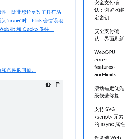
安全支付确
认：浏览器绑
属性，除非您还更改了具有活
定密钥
ne”时，Blink 会错误地
bKit 和 Gecko 保持一
安全支付确
认：界面刷新
WebGPU
core-
features-
数和条件返回值。
and-limits
滚动锚定优先
级候选修复
支持 SVG
<script> 元素
的 async 属性
设备端 Web