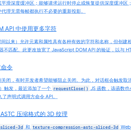
或平滑深度缓冲区；能够请求运行时停止或恢复提供深度缓冲区
户代理无需每帧都执行不必要的重新投影。
DOM API 中使用更多字符
时间以来）允许元素和属性具有各种有效的字符和名称，但创建相同元素
器不匹配。此更改放宽了 JavaScript DOM API 的验证，以与
方命令
制关闭，有时开发者希望能够阻止关闭。为此，对话框会触发取
）触发，最近添加了一个
requestClose()
JS 函数，该函数
了声明式调用方命令 API。
 ASTC 压缩格式的 3D 纹理
-sliced-3d
和
texture-compression-astc-sliced-3d
Web