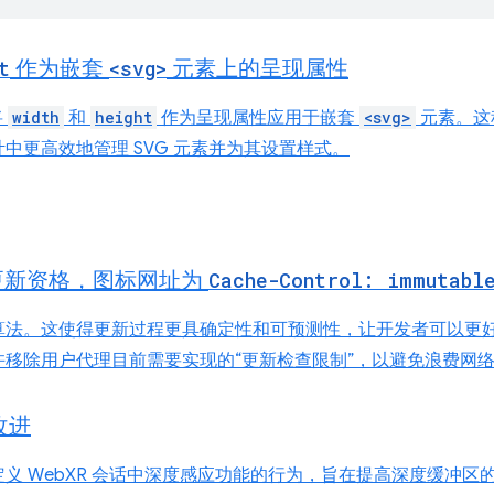
t
作为嵌套
<svg>
元素上的呈现属性
将
width
和
height
作为呈现属性应用于嵌套
<svg>
元素。这
中更高效地管理 SVG 元素并为其设置样式。
定更新资格，图标网址为
Cache-Control: immutabl
算法。这使得更新过程更具确定性和可预测性，让开发者可以更
移除用户代理目前需要实现的“更新检查限制”，以避免浪费网
改进
义 WebXR 会话中深度感应功能的行为，旨在提高深度缓冲区