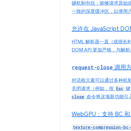
键机制包括：能够请求原始
一致的深度缓冲区，以便用
允许在 Java
Script 
HTML 解析器一直（或很长
DOM API 更加严格，与解析
request-close
调用
对话框元素可以通过多种机
关闭请求（例如，按
Esc
键
close
命令将这项新功能引入
Web
GPU：支持 BC 和
texture-compression-bc