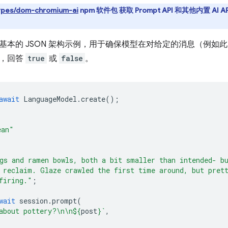
pes/dom-chromium-ai
npm 软件包 获取 Prompt API 和其他内置 AI 
基本的 JSON 架构示例，用于确保模型在对给定的消息（例如
时，回答
true
或
false
。
await
LanguageModel
.
create
();
ean"
gs and ramen bowls, both a bit smaller than intended- b
 reclaim. Glaze crawled the first time around, but pret
firing."
;
wait
session
.
prompt
(
about pottery?\n\n
${
post
}
`
,