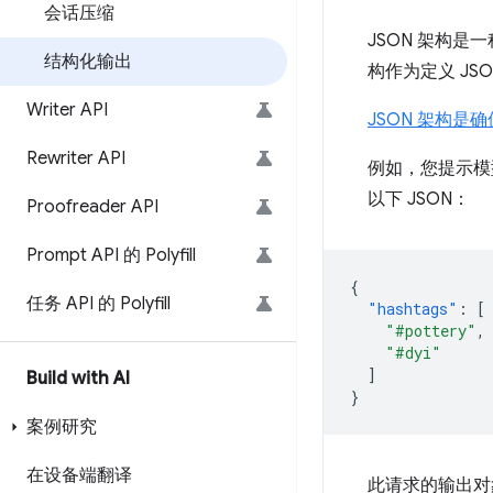
会话压缩
JSON 架构是
结构化输出
构作为定义 J
Writer API
JSON 架构是确
Rewriter API
例如，您提示模
以下 JSON：
Proofreader API
Prompt API 的 Polyfill
{
任务 API 的 Polyfill
"hashtags"
:
[
"#pottery"
,
"#dyi"
]
Build with AI
}
案例研究
在设备端翻译
此请求的输出对