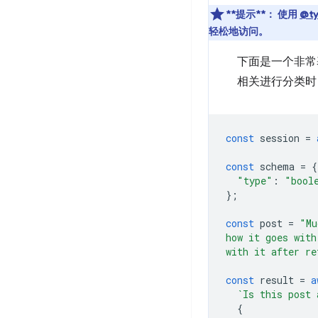
**提示**：
使用
@ty
轻松地访问。
下面是一个非常
相关进行分类
const
session
=
const
schema
=
{
"type"
:
"bool
};
const
post
=
"Mu
how it goes with
with it after re
const
result
=
a
`Is this post 
{