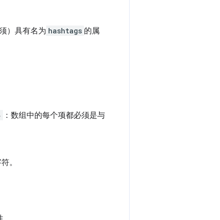
必须）具有名为
hashtags
的属
}
：数组中的每个项都必须是与
字符。
 。