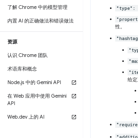
了解 Chrome 中的模型管理
"type": 
"propert
内置 AI 的正确做法和错误做法
性。
"hashtag
资源
"ty
认识 Chrome 团队
"ma
术语库和概念
"it
给定
Node
.
js 中的 Gemini API
在 Web 应用中使用 Gemini
API
Web
.
dev 上的 AI
"require
"additio