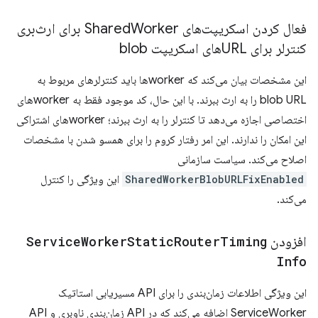
فعال کردن اسکریپت‌های Shared
Worker برای ارث‌بری
کنترلر برای URLهای اسکریپت blob
این مشخصات بیان می‌کند که workerها باید کنترلرهای مربوط به
blob URL را به ارث ببرند. با این حال، کد موجود فقط به workerهای
اختصاصی اجازه می‌دهد تا کنترلر را به ارث ببرند؛ workerهای اشتراکی
این امکان را ندارند. این امر رفتار کروم را برای همسو شدن با مشخصات
اصلاح می‌کند. سیاست سازمانی
SharedWorkerBlobURLFixEnabled
این ویژگی را کنترل
می‌کند.
افزودن
Timing
Router
Static
Worker
Service
Info
این ویژگی اطلاعات زمان‌بندی را برای API مسیریابی استاتیک
ServiceWorker اضافه می‌کند که در API زمان‌بندی ناوبری و API