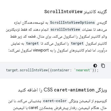
گزینه کانتینر
View
Into
Scroll
گزینه‌ی
ScrollIntoViewOptions
به توسعه‌دهندگان اجازه
می‌دهد تا عملیات
scrollIntoView
انجام دهند که فقط نزدیکترین
والدِ کانتینر اسکرول را اسکرول می‌کند. برای مثال، قطعه کد زیر فقط
کانتینر اسکرول
target
را اسکرول می‌کند تا
target
به نمایش
درآورد، اما تمام کانتینرهای اسکرول را به viewport اسکرول نمی‌کند:
target
.
scrollIntoView
({
container
:
'nearest'
});
ویژگی CSS
caret-animation
را اضافه کنید
کرومیوم از انیمیشن ویژگی
caret-color
پشتیبانی می‌کند. با این
حال، هنگام انیمیشن، رفتار پیش‌فرض چشمک‌زن caret با انیمیشن