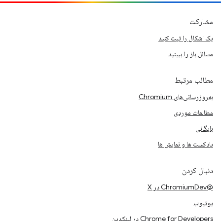
مشارکت
یک اشکال را ثبت کنید
مسائل باز را ببینید
مطالب مرتبط
به‌روزرسانی‌های Chromium
مطالعات موردی
بایگانی
پادکست ها و نمایش ها
دنبال کردن
@ChromiumDev در X
یوتیوب
Chrome for Developers در لینکدین