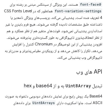
@font-face
هستند. این ویژگی از سینتکس مبتنی بر رشته برای
font-variation-settings
همانطور که در CSS Fonts Level
4 تعریف شده است، پشتیبانی می‌کند. برچسب‌های ویژگی نامعتبر یا
ناشناخته طبق مشخصات نادیده گرفته می‌شوند. هیچ فرم باینری یا غیر
استانداردی پشتیبانی نمی‌شود. فونت‌های متغیر هم از نظر عملکرد و هم
از نظر انعطاف‌پذیری تایپوگرافی به طور گسترده‌تری پذیرفته می‌شوند.
افزودن پشتیبانی از این توصیفگر در Chromium کنترل را افزایش
می‌دهد، تکرار را کاهش می‌دهد و از رویکردی مقیاس‌پذیرتر و مدرن‌تر به
تایپوگرافی وب پشتیبانی می‌کند.
API های وب
تبدیل
Uint8Array
به و از base64 و hex
Base64 یک روش رایج برای نمایش داده‌های دودویی دلخواه به صورت
ASCII است. جاوا اسکریپت دارای
Uint8Arrays
برای داده‌های