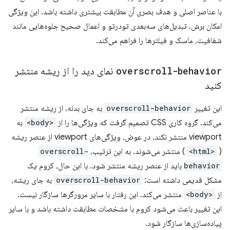
با عناصر اصلی و هدف بصری آن مطابقت بیشتری داشته باشد. این ویژگی
امکان برش، تبدیل‌های سه‌بعدی تودرتو و اعمال صحیح جلوه‌هایی مانند
شفافیت، ماسک و فیلترها را فراهم می‌کند.
overscroll-behavior
نمای دید را از ریشه منتشر
کنید
این تغییر
overscroll-behavior
به جای بدنه، از ریشه منتشر
می‌کند. گروه کاری CSS تصمیم گرفت که ویژگی‌ها را از
<body>
به
viewport منتشر نکند. در عوض، ویژگی‌های viewport از عنصر ریشه
(
<html>
) منتشر می‌شوند. به این ترتیب،
overscroll-
behavior
باید از عنصر ریشه منتشر شود. با این حال، کروم یک
مشکل قدیمی داشته است:
overscroll-behavior
به جای ریشه،
از
<body>
منتشر می‌کند. این رفتار با سایر مرورگرها سازگار نیست.
این تغییر باعث می‌شود کروم با مشخصات مطابقت داشته باشد و با سایر
پیاده‌سازی‌ها سازگار شود.