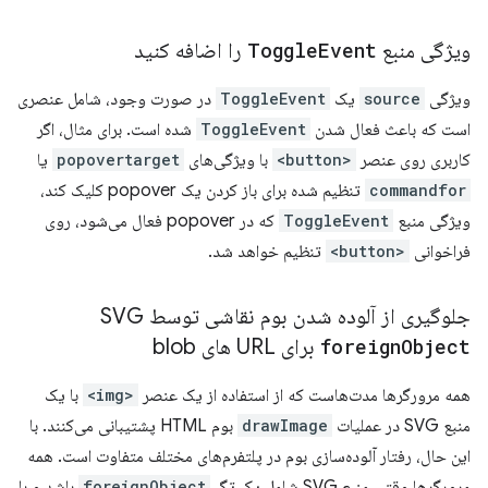
ویژگی منبع
Event
Toggle
را اضافه کنید
ویژگی
source
یک
ToggleEvent
در صورت وجود، شامل عنصری
است که باعث فعال شدن
ToggleEvent
شده است. برای مثال، اگر
کاربری روی عنصر
<button>
با ویژگی‌های
popovertarget
یا
commandfor
تنظیم شده برای باز کردن یک popover کلیک کند،
ویژگی منبع
ToggleEvent
که در popover فعال می‌شود، روی
فراخوانی
<button>
تنظیم خواهد شد.
جلوگیری از آلوده شدن بوم نقاشی توسط SVG
Object
foreign
برای URL های blob
همه مرورگرها مدت‌هاست که از استفاده از یک عنصر
<img>
با یک
منبع SVG در عملیات
drawImage
بوم HTML پشتیبانی می‌کنند. با
این حال، رفتار آلوده‌سازی بوم در پلتفرم‌های مختلف متفاوت است. همه
مرورگرها وقتی منبع SVG شامل یک تگ
foreignObject
باشد و با