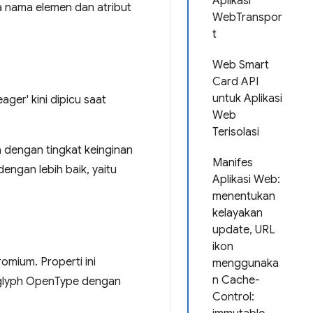
Aplikasi
a nama elemen dan atribut
WebTranspor
t
Web Smart
Card API
untuk Aplikasi
ger' kini dipicu saat
Web
Terisolasi
 dengan tingkat keinginan
Manifes
engan lebih baik, yaitu
Aplikasi Web:
menentukan
kelayakan
update, URL
ikon
omium. Properti ini
menggunaka
n Cache-
 glyph OpenType dengan
Control: