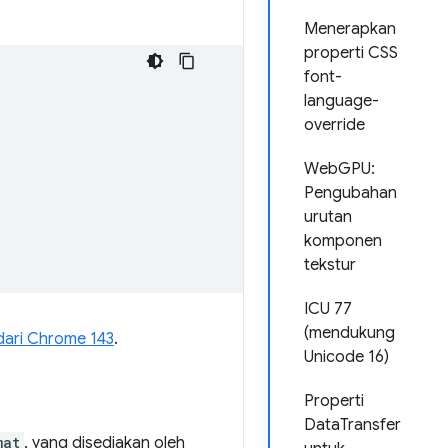
Menerapkan
properti CSS
font-
language-
override
WebGPU:
Pengubahan
urutan
komponen
tekstur
ICU 77
(mendukung
dari Chrome 143
.
Unicode 16)
Properti
DataTransfer
mat
, yang disediakan oleh