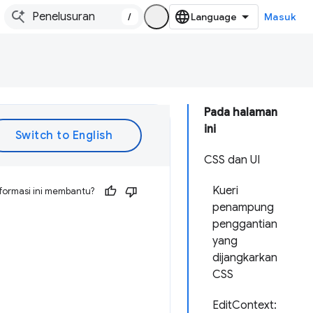
/
Masuk
Pada halaman
ini
CSS dan UI
Kueri
formasi ini membantu?
penampung
penggantian
yang
dijangkarkan
CSS
EditContext: