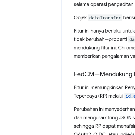
selama operasi pengeditan
Objek
dataTransfer
beris
Fitur ini hanya berlaku unt
tidak berubah—properti
da
mendukung fitur ini. Chrome
memberikan pengalaman yang
Fed
CM—Mendukung Res
Fitur ini memungkinkan Peny
Tepercaya (RP) melalui
id_
Perubahan ini menyederhana
dan mengurai string JSON se
sehingga RP dapat menafsi
OAuth2, OIDC, atau IndieAut