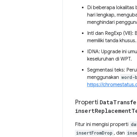
Di beberapa lokalitas
hari lengkap, mengubah
menghindari pengguna
Intl dan RegExp (V8): 
memiliki tanda khusus.
IDNA: Upgrade ini um
keseluruhan di WPT.
Segmentasi teks: Peru
menggunakan
word-
https://chromestatus
Properti
Data
Transfe
insert
Replacement
T
Fitur ini mengisi properti
da
insertFromDrop
, dan
ins