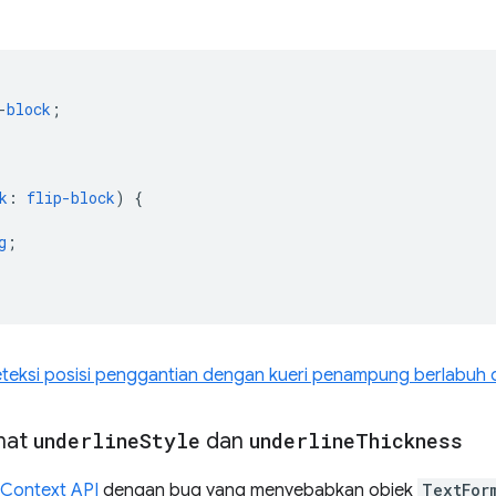
-
block
;
k
:
flip-block
)
{
g
;
eksi posisi penggantian dengan kueri penampung berlabuh 
mat
underline
Style
dan
underline
Thickness
tContext API
dengan bug yang menyebabkan objek
TextFor