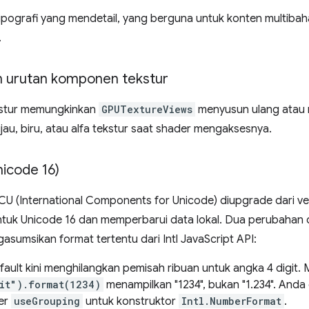
 tipografi yang mendetail, yang berguna untuk konten multiba
.
 urutan komponen tekstur
stur memungkinkan
GPUTextureViews
menyusun ulang atau
ijau, biru, atau alfa tekstur saat shader mengaksesnya.
icode 16)
U (International Components for Unicode) diupgrade dari vers
k Unicode 16 dan memperbarui data lokal. Dua perubahan d
asumsikan format tertentu dari Intl JavaScript API:
fault kini menghilangkan pemisah ribuan untuk angka 4 digit. 
"it").format(1234)
menampilkan "1234", bukan "1.234". Anda
er
useGrouping
untuk konstruktor
Intl.NumberFormat
.