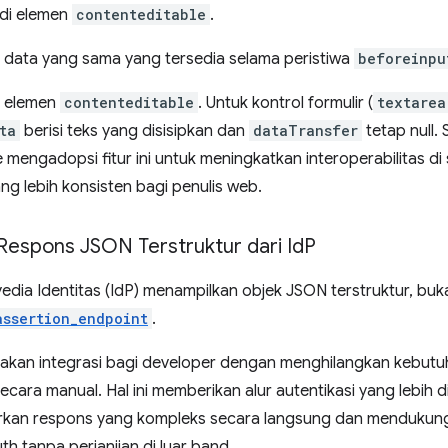
 di elemen
contenteditable
.
i data yang sama yang tersedia selama peristiwa
beforeinpu
uk elemen
contenteditable
. Untuk kontrol formulir (
textarea
ta
berisi teks yang disisipkan dan
dataTransfer
tetap null. 
 mengadopsi fitur ini untuk meningkatkan interoperabilitas di
 lebih konsisten bagi penulis web.
pons JSON Terstruktur dari Id
P
edia Identitas (IdP) menampilkan objek JSON terstruktur, buka
assertion_endpoint
.
kan integrasi bagi developer dengan menghilangkan kebutuh
cara manual. Hal ini memberikan alur autentikasi yang lebih di
rkan respons yang kompleks secara langsung dan mendukung 
h tanpa perjanjian di luar band.