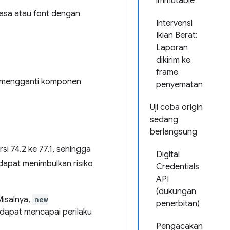
immutable
hasa atau font dengan
Intervensi
Iklan Berat:
Laporan
dikirim ke
frame
 mengganti komponen
penyematan
Uji coba origin
sedang
berlangsung
i 74.2 ke 77.1, sehingga
Digital
apat menimbulkan risiko
Credentials
API
(dukungan
Misalnya,
new
penerbitan)
 dapat mencapai perilaku
Pengacakan