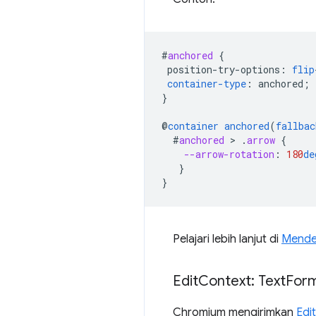
#
anchored
{
position-try-options
:
flip
container-type
:
anchored
;
}
@
container
anchored
(
fallbac
#
anchored
 > 
.
arrow
{
--arrow-rotation
:
180
de
}
}
Pelajari lebih lanjut di
Mendet
Edit
Context: Text
For
Chromium mengirimkan
Edi