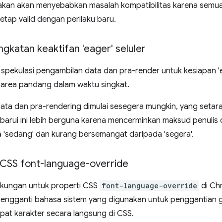
irakan akan menyebabkan masalah kompatibilitas karena semu
etap valid dengan perilaku baru.
ngkatan keaktifan 'eager' seluler
n spekulasi pengambilan data dan pra-render untuk kesiapan 'ea
 area pandang dalam waktu singkat.
ta dan pra-rendering dimulai sesegera mungkin, yang setara
erbarui ini lebih berguna karena mencerminkan maksud penulis d
 'sedang' dan kurang bersemangat daripada 'segera'.
CSS font-language-override
ukungan untuk properti CSS
font-language-override
di Chr
engganti bahasa sistem yang digunakan untuk penggantian
at karakter secara langsung di CSS.