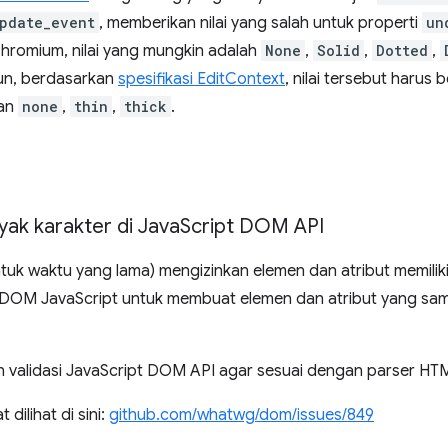
pdate_event
, memberikan nilai yang salah untuk properti
un
Chromium, nilai yang mungkin adalah
None
,
Solid
,
Dotted
,
un, berdasarkan
spesifikasi EditContext
, nilai tersebut harus
dan
none
,
thin
,
thick
.
yak karakter di Java
Script DOM API
tuk waktu yang lama) mengizinkan elemen dan atribut memilik
I DOM JavaScript untuk membuat elemen dan atribut yang sama
 validasi JavaScript DOM API agar sesuai dengan parser HT
dilihat di sini:
github.com/whatwg/dom/issues/849