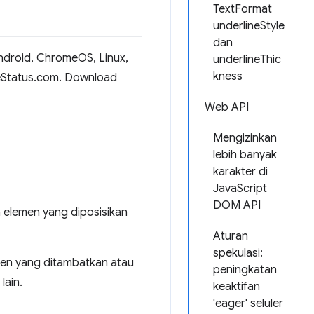
TextFormat
underlineStyle
dan
 Android, ChromeOS, Linux,
underlineThic
kness
omeStatus.com. Download
Web API
Mengizinkan
lebih banyak
karakter di
JavaScript
DOM API
 elemen yang diposisikan
Aturan
spekulasi:
en yang ditambatkan atau
peningkatan
lain.
keaktifan
'eager' seluler