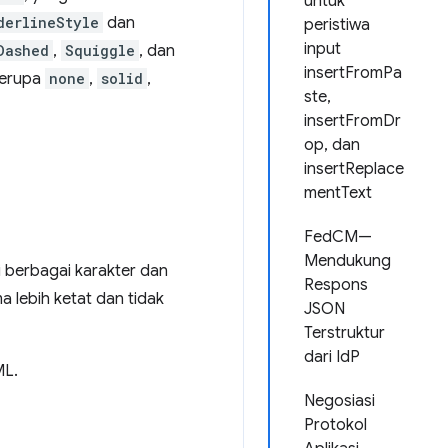
untuk
derlineStyle
dan
peristiwa
input
Dashed
,
Squiggle
, dan
insertFromPa
 berupa
none
,
solid
,
ste,
insertFromDr
op, dan
insertReplace
mentText
FedCM—
Mendukung
i berbagai karakter dan
Respons
 lebih ketat dan tidak
JSON
Terstruktur
dari IdP
ML.
Negosiasi
Protokol