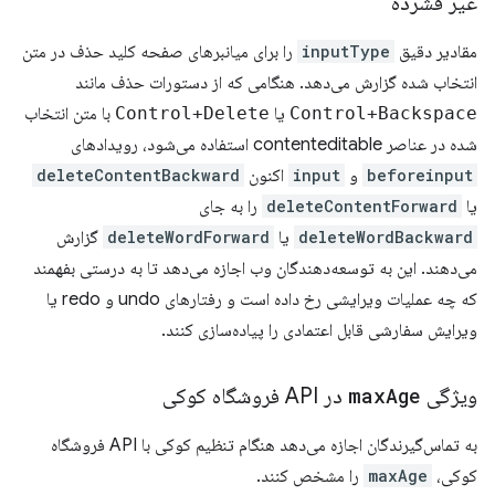
غیر فشرده
مقادیر دقیق
inputType
را برای میانبرهای صفحه کلید حذف در متن
انتخاب شده گزارش می‌دهد. هنگامی که از دستورات حذف مانند
Control+Backspace
یا
Control+Delete
با متن انتخاب
شده در عناصر contenteditable استفاده می‌شود، رویدادهای
beforeinput
و
input
اکنون
deleteContentBackward
یا
deleteContentForward
را به جای
deleteWordBackward
یا
deleteWordForward
گزارش
می‌دهند. این به توسعه‌دهندگان وب اجازه می‌دهد تا به درستی بفهمند
که چه عملیات ویرایشی رخ داده است و رفتارهای undo و redo یا
ویرایش سفارشی قابل اعتمادی را پیاده‌سازی کنند.
ویژگی
Age
max
در API فروشگاه کوکی
به تماس‌گیرندگان اجازه می‌دهد هنگام تنظیم کوکی با API فروشگاه
کوکی،
maxAge
را مشخص کنند.