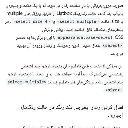
صورت درون‌جریانی یا در صفحه رندر می‌شود، نه با یک دکمه و پنجره‌ی
پاپ‌آپ جداگانه. حالت رندرینگ Listbox از طریق ویژگی‌های multiple
یا size، مانند
<select multiple>
یا
<select size=4>
، در
پلتفرم‌های مختلف قابل تنظیم است. وقتی ویژگی
CSS با این ویژگی‌ها به عنصر
appearance:base-select
<select>
اعمال شود، اکنون رندرینگ و رفتار ورودی آن بهبود
می‌یابد.
این ویژگی از انتخاب قابل تنظیم برای پنجره بازشو چند انتخابی
پشتیبانی نمی‌کند، که بعداً ارائه خواهد شد. برای ایجاد یک پنجره بازشو
چند انتخابی، باید ویژگی‌های زیر تنظیم شوند:
<select multiple
.
size=1>
فعال کردن رندر ایموجی تک رنگ در حالت رنگ‌های
اجباری
.
این تغییر، رفتار رندر ایموجی را در حالت رنگ‌های اجباری در کروم