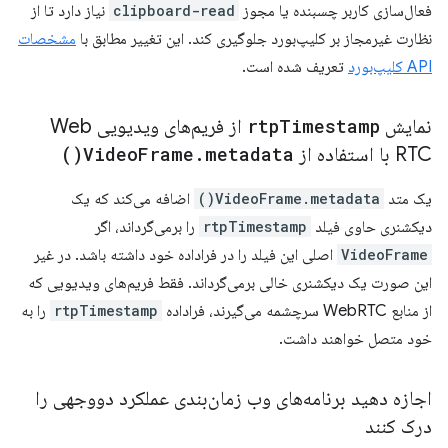
فعال‌سازی کاربر چسبنده یا مجوز
clipboard-read
نیاز دارد تا از
نظارت غیرمجاز بر کلیپ‌بورد جلوگیری کند. این تغییر مطابق با
مشخصات
API کلیپ‌بورد
تعریف شده است.
نمایش
Timestamp
rtp
از فریم‌های ویدیویی Web
RTC با استفاده از
metadata(
.
Frame
Video
)
یک متد
VideoFrame.metadata()
اضافه می‌کند که یک
دیکشنری حاوی فیلد
rtpTimestamp
را برمی‌گرداند، اگر
VideoFrame
اصلی این فیلد را در فراداده خود داشته باشد. در غیر
این صورت یک دیکشنری خالی برمی‌گرداند. فقط فریم‌های ویدیویی که
از منابع WebRTC سرچشمه می‌گیرند، فراداده
rtpTimestamp
را به
خود متصل خواهند داشت.
اجازه دهید برنامه‌های وب زمان‌بندی عملکرد دووجهی را
درک کنند