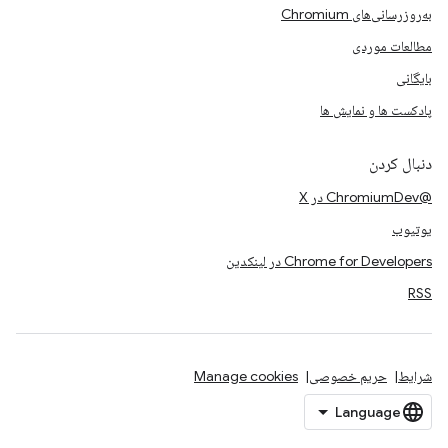
به‌روزرسانی‌های Chromium
مطالعات موردی
بایگانی
پادکست ها و نمایش ها
دنبال کردن
@ChromiumDev در X
یوتیوب
Chrome for Developers در لینکدین
RSS
شرایط
حریم خصوصی
Manage cookies