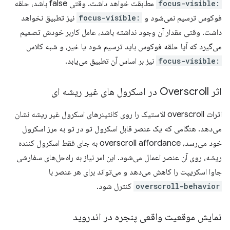
:focus-visible
مطابقت خواهد داشت. وقتی false باشد، حلقه
فوکوس ترسیم نمی‌شود و
:focus-visible
نیز تطبیق نخواهد
داشت. وقتی مقدار آن وجود نداشته باشد، عامل کاربر خودش تصمیم
می‌گیرد که آیا حلقه فوکوس باید ترسیم شود یا خیر، و شبه کلاس
:focus-visible
نیز بر اساس آن تطبیق می‌یابد.
اثر Overscroll در اسکرول های غیر ریشه ای
اثرات overscroll الاستیک را روی کانتینرهای اسکرول غیر ریشه نشان
می‌دهد. هنگامی که یک عنصر قابل اسکرول تو در تو به مرز اسکرول
خود می‌رسد، overscroll affordance به جای فقط اسکرول کننده
ریشه، روی آن عنصر اعمال می‌شود. این امر نیاز به راه‌حل‌های سفارشی
جاوا اسکریپت را کاهش می‌دهد و می‌تواند برای هر عنصر با
overscroll-behavior
کنترل شود.
نمایش موقعیت واقعی پنجره در اندروید