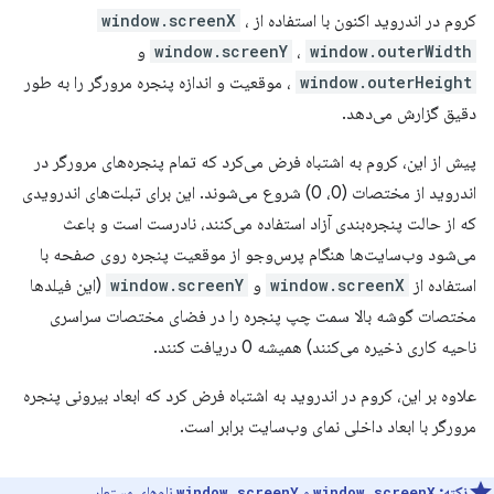
کروم در اندروید اکنون با استفاده از
،
window.screenX
window.outerWidth
،
window.screenY
و
window.outerHeight
، موقعیت و اندازه پنجره مرورگر را به طور
دقیق گزارش می‌دهد.
پیش از این، کروم به اشتباه فرض می‌کرد که تمام پنجره‌های مرورگر در
اندروید از مختصات (0، 0) شروع می‌شوند. این برای تبلت‌های اندرویدی
که از حالت پنجره‌بندی آزاد استفاده می‌کنند، نادرست است و باعث
می‌شود وب‌سایت‌ها هنگام پرس‌وجو از موقعیت پنجره روی صفحه با
استفاده از
window.screenX
و
window.screenY
(این فیلدها
مختصات گوشه بالا سمت چپ پنجره را در فضای مختصات سراسری
ناحیه کاری ذخیره می‌کنند) همیشه 0 دریافت کنند.
علاوه بر این، کروم در اندروید به اشتباه فرض کرد که ابعاد بیرونی پنجره
مرورگر با ابعاد داخلی نمای وب‌سایت برابر است.
نکته:
و
نام‌های مستعار
window.screenY
window.screenX