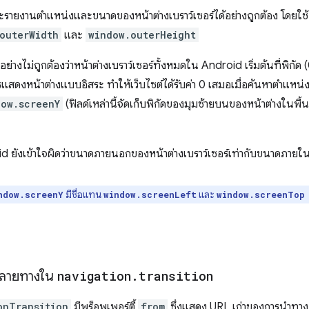
ายงานตำแหน่งและขนาดของหน้าต่างเบราว์เซอร์ได้อย่างถูกต้อง โดยใช
outerWidth
และ
window.outerHeight
างไม่ถูกต้องว่าหน้าต่างเบราว์เซอร์ทั้งหมดใน Android เริ่มต้นที่พิกัด (0
รแสดงหน้าต่างแบบอิสระ ทำให้เว็บไซต์ได้รับค่า 0 เสมอเมื่อค้นหาตำแหน
dow.screenY
(ฟิลด์เหล่านี้จัดเก็บพิกัดของมุมซ้ายบนของหน้าต่างในพื้น
ยังเข้าใจผิดว่าขนาดภายนอกของหน้าต่างเบราว์เซอร์เท่ากับขนาดภายในข
มีชื่อแทน
และ
ndow.screenY
window.screenLeft
window.screenTop
ปลายทางใน
navigation
.
transition
onTransition
มีพร็อพเพอร์ตี้
from
ซึ่งแสดง URL เก่าของการนำทาง