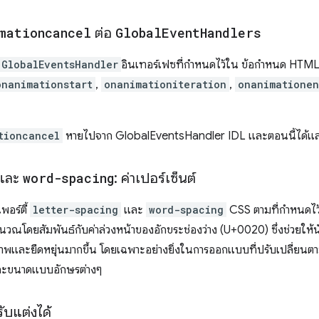
mationcancel
ต่อ
Global
Event
Handlers
GlobalEventsHandler
อินเทอร์เฟซที่กำหนดไว้ใน ข้อกำหนด HTM
onanimationstart
,
onanimationiteration
,
onanimatione
tioncancel
หายไปจาก GlobalEventsHandler IDL และตอนนี้ได้แ
และ
word-spacing
: ค่าเปอร์เซ็นต์
พอร์ตี้
letter-spacing
และ
word-spacing
CSS ตามที่กำหนดไว
คำนวณโดยสัมพันธ์กับค่าล่วงหน้าของอักขระช่องว่าง (U+0020) ซึ่งช่วยใ
าพและยืดหยุ่นมากขึ้น โดยเฉพาะอย่างยิ่งในการออกแบบที่ปรับเปลี่ยนตาม
ตและขนาดแบบอักษรต่างๆ
ับแต่งได้