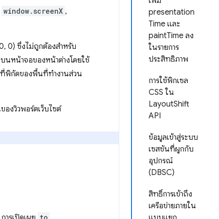
เพิ่ม
้
window.screenX
,
presentation
Time และ
paintTime ลง
, 0) ซึ่งไม่ถูกต้องสำหรับ
ในรายการ
ประสิทธิภาพ
่งบนหน้าจอของหน้าต่างโดยใช้
ที่พิกัดของพื้นที่ทำงานส่วน
การใช้พิกเซล
CSS ใน
LayoutShift
องวิวพอร์ตเว็บไซต์
API
ข้อมูลเข้าสู่ระบบ
เซสชันที่ผูกกับ
อุปกรณ์
(DBSC)
สิทธิ์การเข้าถึง
เครือข่ายภายใน
 การเปิดเผย
to
แบบแยก