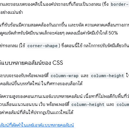
ว่าเงาและขอบเขตของคลิปในองค์ประกอบที่เกือบเป็นวงกลม (ซึ่ง
border-
อย่างแม่นยำ
นที่ซับซ้อนมีความสอดคล้องกันมากขึ้น และขจัด ความคลาดเคลื่อนทางภาพส
ุมดูคมชัดสำหรับรัศมีขนาดเล็กจะค่อยๆ ลดลงเมื่อค่ารัศมีเข้าใกล้ 50%
่ใช่ทรงกลม (ใช้
corner-shape
) ซึ่งตอนนี้ใช้ กลไกการปรับรัศมีเดียวกั
าต์แบบหลายคอลัมน์ของ CSS
ระบบจะรองรับพร็อพเพอร์ตี้
column-wrap
และ
column-height
ใ
ตัดคอลัมน์ขึ้นบรรทัดใหม่ ในทิศทางของบล็อกได้
ความสูงของคอนเทนเนอร์แบบหลายคอลัมน์ เนื้อหาที่ไม่พอดีกับพื้นที่ว่
ถบเลื่อนแนวนอนบน เว็บ พร็อพเพอร์ตี้
column-height
และ
colu
ค่าคอลัมน์ที่ล้นให้ปรากฏเป็นแถวใหม่ได้
ลัมน์ที่ตัดคำในเลย์เอาต์แบบหลายคอลัมน์