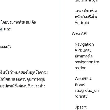
เลื่อนที่ไม่ใช่รูท
แสดงตำแหน่ง
หน้าต่างจริงใน
L โดยประกาศตัวแฮนเดิล
Android
nd
และ
Web API
Navigation
สดงแล้ว
API: แสดง
ปลายทางใน
navigation.tra
nsition
้ในข้อกำหนดของโมดูลข้อความ
WebGPU:
ห้นักพัฒนาแอปควบคุมการจัดรูป
ฟีเจอร์
อุปกรณ์ซึ่งต้องปรับระยะห่าง
subgroup_uni
formity
Upsert