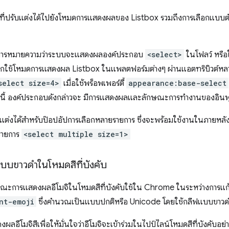
อกที่ปรับแต่งได้ไปยังโหมดการแสดงผลของ Listbox รวมถึงการเลือกแบบต
ารหมายความว่าระบบจะแสดงผลองค์ประกอบ
<select>
ในโฟลว์ หรือ
อกใช้โหมดการแสดงผล Listbox ในแพลตฟอร์มต่างๆ ผ่านแอตทริบิวต์หล
select size=4>
เมื่อใช้พร็อพเพอร์ตี้
appearance:base-select
ล่านี้ องค์ประกอบดังกล่าวจะ มีการแสดงผลและลักษณะการทำงานของอินพุตท
รับแต่งได้สำหรับป๊อปอัปการเลือกหลายรายการ ซึ่งจะพร้อมใช้งานในภายหลัง 
ยรายการ
<select multiple size=1>
บบขาวดำในโหมดสีที่บังคับ
ษณะการแสดงผลอีโมจิในโหมดสีที่บังคับใช้ใน Chrome ในระหว่างการแก
nt-emoji
ซึ่งคำนวณเป็นแบบปกติหรือ Unicode โดยใช้กลีฟแบบขาวดำเ
อีโมจิสีเพื่อให้มั่นใจว่าอีโมจิจะเข้าร่วมในไปป์ไลน์โหมดสีที่บังคับอย่