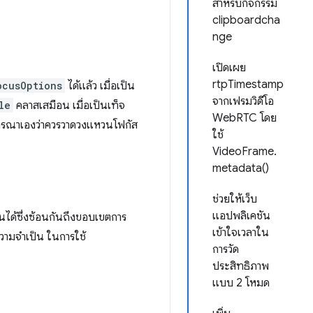
สำหรับกิจกรรม
clipboardcha
nge
เปิดเผย
rtpTimestamp
ocusOptions
ได้แล้ว เมื่อเป็น
จากเฟรมวิดีโอ
le
คลาสเสมือน เมื่อเป็นเท็จ
WebRTC โดย
ารณาเองว่าควรวาดวงแหวนโฟกัส
ใช้
VideoFrame.
metadata()
ช่วยให้เว็บ
แอปพลิเคชัน
นได้ซึ่งซ้อนกันถึงขอบเขตการ
เข้าใจเวลาใน
ความจำเป็น ในการใช้
การวัด
ประสิทธิภาพ
แบบ 2 โหมด