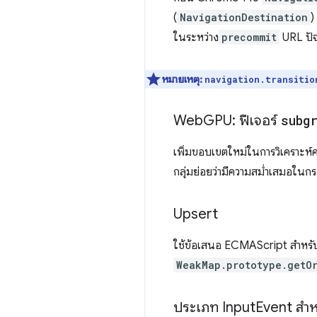
(
NavigationDestination
)
ในระหว่าง
precommit
URL ปัจ
หมายเหตุ:
navigation.transitio
Web
GPU: ฟีเจอร์
subg
เพิ่มขอบเขตใหม่ในการวิเคราะห
กลุ่มย่อยว่ามีความสม่ำเสมอในกร
Upsert
ใช้ข้อเสนอ ECMAScript สำหร
WeakMap.prototype.getOr
ประเภท Input
Event สำหร