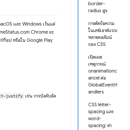
border-
radius สูง
การตัดข้อความ
, macOS และ Windows เว้นแต่
ในเลย์เอาต์แบบ
รใน ChromeStatus.com Chrome จะ
หลายคอลัมน์
ก์ท็อป หรือใน Google Play
ของ CSS
เปิดเผย
เหตุการณ์
onanimationc
ancel ต่อ
GlobalEventH
andlers
xt-justify
เช่น การบังคับจัด
CSS letter-
spacing และ
word-
spacing: ค่า