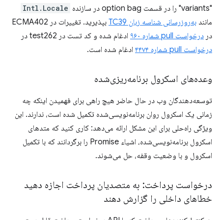
"variants" را در قسمت option bag در سازنده
Intl.Locale
مانند
به‌روزرسانی شناسه زبان TC39
بپذیرید. تغییرات در ECMA402
در
درخواست pull شماره ۹۶۰
ادغام شده و کد تست در test262 در
درخواست pull شماره ۴۴۷۴
ادغام شده است.
وعده‌های اسکرول برنامه‌ریزی‌شده
توسعه‌دهندگان وب در حال حاضر هیچ راهی برای فهمیدن اینکه چه
زمانی یک اسکرول روان برنامه‌نویسی‌شده تکمیل شده است، ندارند. این
ویژگی راه‌حلی برای این مشکل ارائه می‌دهد: کاری کنید که متدهای
اسکرول برنامه‌نویسی‌شده، اشیاء Promise را برگردانند که با تکمیل
اسکرول و با وضعیت وقفه، حل می‌شوند.
درخواست پرداخت: به متصدیان پرداخت اجازه دهید
خطاهای داخلی را گزارش دهند