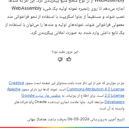
WebAssembly از آن نوع سطح منبع پیکربندی کرد. این امر به متدها
اجازه می‌دهد تا روی زنجیره نمونه اولیه یک شیء WebAssembly
نصب شوند و مستقیماً از جاوا اسکریپت با استفاده از نحو فراخوانی متد
معمولی فراخوانی شوند. نمونه‌های اولیه و متدها را می‌توان با استفاده از
یک تابع داخلی وارد شده، به صورت اعلانی پیکربندی کرد.
این مرور مفید بود؟
جز در مواردی که غیر از این ذکر شده باشد،‌محتوای این صفحه تحت مجوز
Creative
Commons Attribution 4.0 License
است. نمونه کدها نیز دارای مجوز
Apache
2.0 License
است. برای اطلاع از جزئیات، به
خطمشی‌های سایت Google
Developers‏
مراجعه کنید. جاوا علامت تجاری ثبت‌شده Oracle و/یا شرکت‌های
وابسته به آن است.
تاریخ آخرین به‌روزرسانی 2026-05-06 به‌وقت ساعت هماهنگ جهانی.