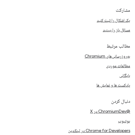
مشارکت
یک اشکال را ثبت کنید
مسائل باز را ببینید
مطالب مرتبط
به‌روزرسانی‌های Chromium
مطالعات موردی
بایگانی
پادکست ها و نمایش ها
دنبال کردن
@ChromiumDev در X
یوتیوب
Chrome for Developers در لینکدین