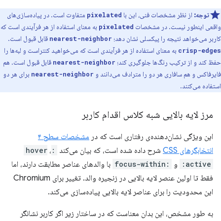
توجه:
از نظر مشخصات فنی، این با
متفاوت است. در پیاده‌سازی‌های
pixelated
واقعی اینطور نیست. در مشخصات
به معنای استفاده از هر فرآیندی است که
pixelated
کاربر می‌خواهد نتیجه را پیکسلی نشان دهد؛
قابل قبول است.
nearest-neighbor
به معنای استفاده از هر فرآیندی است که می‌خواهید کنتراست و لبه‌ها را
crisp-edges
حفظ کند و از ترکیب رنگ‌ها جلوگیری کند؛
قابل قبول است. هم
nearest-neighbor
فایرفاکس و هم سافاری هر دو را مترادف می‌دانند و
برای هر دو
nearest-neighbor
استفاده می‌کنند.
مرز لایه بالایی شبه کلاس اقدام کاربر
این ویژگی نشان‌دهنده‌ی رفتاری است که در
مشخصات سطح ۴
انتخابگرهای CSS
شرح داده شده است، که بیان می‌کند
:hover
،
:active
و
:focus-within
با والدهای عناصر مطابقت دارند، اما
فقط تا اولین عنصر لایه بالایی در زنجیره والد. تغییر برای Chromium
این محدودیت را برای عناصر لایه بالایی پیاده‌سازی می‌کند.
به طور مشخص، این بدان معناست که در ساختار زیر اگر کاربر نشانگر