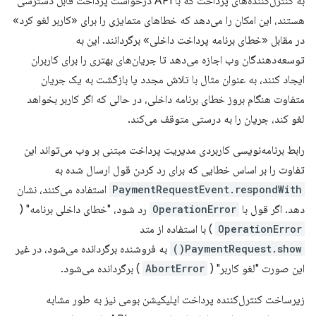
به کنترل‌کننده‌های پرداخت که با API درخواست پرداخت قابل دسترسی
هستند، این امکان را می‌دهد که خطاهای متمایزی را برای «کاربر لغو کرد»
در مقابل «خطای برنامه پرداخت داخلی» برگردانند. این به
توسعه‌دهندگان وب اجازه می‌دهد تا جریان‌های بهتری را برای کاربران
ایجاد کنند، به عنوان مثال با تلاش مجدد یا بازگشت به یک جریان
متفاوت هنگام بروز خطای برنامه داخلی، در حالی که اگر کاربر بخواهد
لغو کند، جریان را به درستی متوقف می‌کند.
رابط برنامه‌نویسی کاربردی مدیریت پرداخت مبتنی بر وب می‌تواند این
تفاوت را بر اساس خطایی که برای رد کردن قول ارسال شده به
PaymentRequestEvent.respondWith
استفاده می‌کنند، نشان
دهد. اگر قول با
OperationError
رد شود، "خطای داخلی برنامه" (
OperationError
) با استفاده از متد
PaymentRequest.show()
به فروشنده برگردانده می‌شود، در غیر
این صورت "لغو کاربر" (
AbortError
) برگردانده می‌شود.
زیرساخت کنترل‌کننده پرداخت اپلیکیشن بومی نیز به طور مشابه