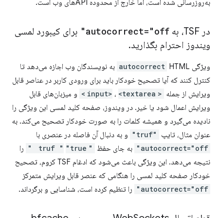
به‌روزرسانی شده است، اما خارج از محدوده APIهای وب است.
در TSF، به
autocorrect="off"
برای کیبورد لمسی
ویندوز احترام بگذارید
.
ویژگی
autocorrect
HTML به نویسندگان وب اجازه می‌دهد تا
کنترل کنند که آیا تصحیح خودکار باید برای ورودی کاربر در عناصر قابل
ویرایش از جمله
<input>
<textarea>
،
و میزبان‌های قابل
ویرایش اعمال شود یا خیر. در ویندوز، صفحه کلید لمسی این ویژگی را
نادیده می‌گیرد و همیشه کلمات را به صورت خودکار تصحیح می‌کند. به
عنوان مثال، تایپ
"truf"
و به دنبال آن فاصله در عنصری با
autocorrect="off"
به جای حفظ
"truf "
"true "
را
نتیجه می‌دهد. این ویژگی باعث می‌شود که ادغام TSF کروم، تصحیح
خودکار صفحه کلید لمسی را هنگامی که عنصر قابل ویرایش متمرکز
autocorrect="off"
را تنظیم کرده است، شناسایی و برگرداند.