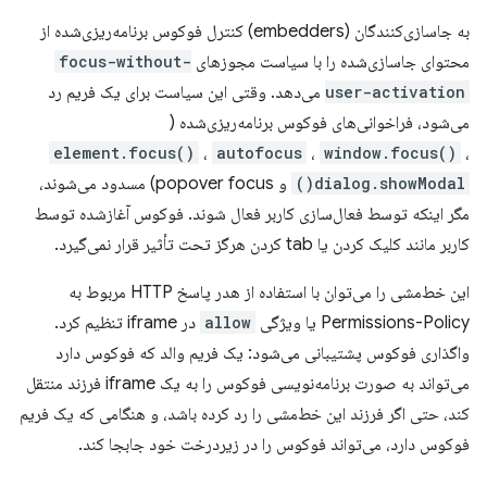
به جاسازی‌کنندگان (embedders) کنترل فوکوس برنامه‌ریزی‌شده از
محتوای جاسازی‌شده را با سیاست مجوزهای
focus-without-
user-activation
می‌دهد. وقتی این سیاست برای یک فریم رد
می‌شود، فراخوانی‌های فوکوس برنامه‌ریزی‌شده (
element.focus()
،
autofocus
،
window.focus()
،
dialog.showModal()
و popover focus) مسدود می‌شوند،
مگر اینکه توسط فعال‌سازی کاربر فعال شوند. فوکوس آغازشده توسط
کاربر مانند کلیک کردن یا tab کردن هرگز تحت تأثیر قرار نمی‌گیرد.
این خط‌مشی را می‌توان با استفاده از هدر پاسخ HTTP مربوط به
Permissions-Policy یا ویژگی
allow
در iframe تنظیم کرد.
واگذاری فوکوس پشتیبانی می‌شود: یک فریم والد که فوکوس دارد
می‌تواند به صورت برنامه‌نویسی فوکوس را به یک iframe فرزند منتقل
کند، حتی اگر فرزند این خط‌مشی را رد کرده باشد، و هنگامی که یک فریم
فوکوس دارد، می‌تواند فوکوس را در زیردرخت خود جابجا کند.