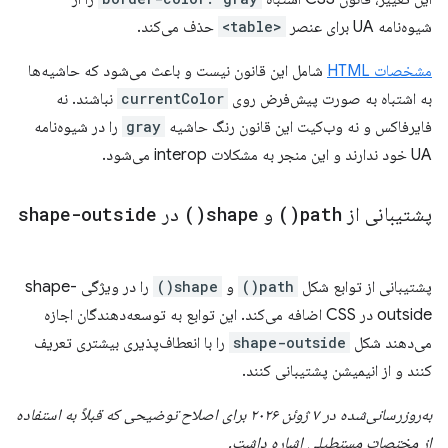
شیوه‌نامه UA برای عنصر
<table>
حذف می‌کند.
مشخصات HTML
شامل این قانون نیست و باعث می‌شود که حاشیه‌ها
به اشتباه به صورت پیش‌فرض روی
currentColor
نباشند. نه
فایرفاکس و نه وب‌کیت این قانون رنگ حاشیه
gray
را در شیوه‌نامه
UA خود ندارند و این منجر به مشکلات interop می‌شود.
پشتیبانی از
path(
)
و
shape(
)
در
shape-outside
پشتیبانی از توابع شکل
path()
و
shape()
را در ویژگی shape-
outside در CSS اضافه می‌کند. این توابع به توسعه‌دهندگان اجازه
می‌دهند شکل
shape-outside
را با انعطاف‌پذیری بیشتری تعریف
کنند و از انیمیشن پشتیبانی کنند.
به‌روزرسانی‌شده در ۷ ژوئن ۲۰۲۶ برای اصلاح توضیحی که قبلاً به استفاده
از مختصات مستطیلی اشاره داشت.