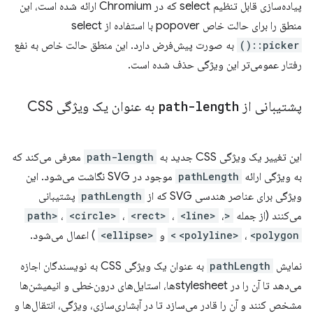
پیاده‌سازی قابل تنظیم select که در Chromium ارائه شده است، این
منطق را برای حالت خاص popover با استفاده از select
::picker()
به صورت پیش‌فرض دارد. این منطق حالت خاص به نفع
رفتار عمومی‌تر این ویژگی حذف شده است.
پشتیبانی از
path-length
به عنوان یک ویژگی CSS
این تغییر یک ویژگی CSS جدید به
path-length
معرفی می‌کند که
به ویژگی ارائه
pathLength
موجود در SVG نگاشت می‌شود. این
ویژگی برای عناصر هندسی SVG که از
pathLength
پشتیبانی
می‌کنند (از جمله
<path>
،
<line>
،
<rect>
،
<circle>
،
<polygon>
،
<polyline>
و
<ellipse>
) اعمال می‌شود.
نمایش
pathLength
به عنوان یک ویژگی CSS به نویسندگان اجازه
می‌دهد تا آن را در stylesheetها، استایل‌های درون‌خطی و انیمیشن‌ها
مشخص کنند و آن را قادر می‌سازد تا در آبشاری‌سازی، ویژگی، انتقال‌ها و