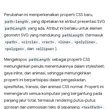
Perubahan ini memperkenalkan properti CSS baru,
path-length
, yang dipetakan ke atribut presentasi SVG
pathLength
yang ada. Atribut ini berlaku untuk elemen
geometri SVG yang mendukung
pathLength
(termasuk
<path>
,
<circle>
,
<rect>
,
<line>
,
<polyline>
,
<polygon>
, dan
<ellipse>
).
Mengekspos
pathLength
sebagai properti CSS
memungkinkan penulis menentukannya dalam stylesheet,
gaya inline, dan animasi, sehingga memungkinkan
properti ini berpartisipasi dalam pengaskadan,
spesifisitas, transisi, dan animasi CSS normal. Properti ini
memengaruhi semua komputasi yang bergantung pada
panjang jalur total, termasuk rendering putus-putus
goresan dan pemosisian teks di sepanjang
<textPath>
.