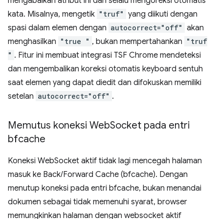
mengabaikan atribut ini dan selalu mengoreksi otomatis
kata. Misalnya, mengetik
"truf"
yang diikuti dengan
spasi dalam elemen dengan
autocorrect="off"
akan
menghasilkan
"true "
, bukan mempertahankan
"truf
"
. Fitur ini membuat integrasi TSF Chrome mendeteksi
dan mengembalikan koreksi otomatis keyboard sentuh
saat elemen yang dapat diedit dan difokuskan memiliki
setelan
autocorrect="off"
.
Memutus koneksi Web
Socket pada entri
bfcache
Koneksi WebSocket aktif tidak lagi mencegah halaman
masuk ke Back/Forward Cache (bfcache). Dengan
menutup koneksi pada entri bfcache, bukan menandai
dokumen sebagai tidak memenuhi syarat, browser
memungkinkan halaman dengan websocket aktif