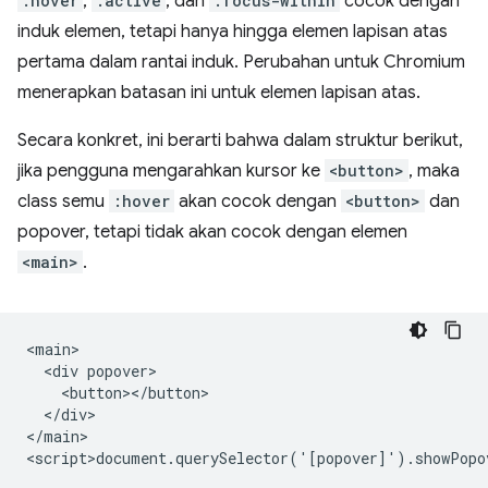
:hover
,
:active
, dan
:focus-within
cocok dengan
induk elemen, tetapi hanya hingga elemen lapisan atas
pertama dalam rantai induk. Perubahan untuk Chromium
menerapkan batasan ini untuk elemen lapisan atas.
Secara konkret, ini berarti bahwa dalam struktur berikut,
jika pengguna mengarahkan kursor ke
<button>
, maka
class semu
:hover
akan cocok dengan
<button>
dan
popover, tetapi tidak akan cocok dengan elemen
<main>
.
<main>

  <div popover>

    <button></button>

  </div>

</main>
