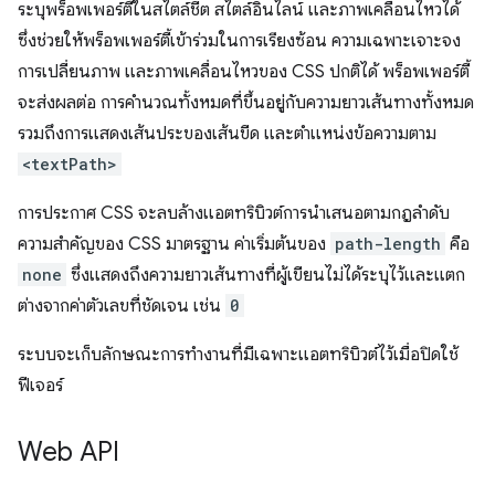
ระบุพร็อพเพอร์ตี้ในสไตล์ชีต สไตล์อินไลน์ และภาพเคลื่อนไหวได้
ซึ่งช่วยให้พร็อพเพอร์ตี้เข้าร่วมในการเรียงซ้อน ความเฉพาะเจาะจง
การเปลี่ยนภาพ และภาพเคลื่อนไหวของ CSS ปกติได้ พร็อพเพอร์ตี้
จะส่งผลต่อ การคำนวณทั้งหมดที่ขึ้นอยู่กับความยาวเส้นทางทั้งหมด
รวมถึงการแสดงเส้นประของเส้นขีด และตำแหน่งข้อความตาม
<textPath>
การประกาศ CSS จะลบล้างแอตทริบิวต์การนำเสนอตามกฎลำดับ
ความสำคัญของ CSS มาตรฐาน ค่าเริ่มต้นของ
path-length
คือ
none
ซึ่งแสดงถึงความยาวเส้นทางที่ผู้เขียนไม่ได้ระบุไว้และแตก
ต่างจากค่าตัวเลขที่ชัดเจน เช่น
0
ระบบจะเก็บลักษณะการทำงานที่มีเฉพาะแอตทริบิวต์ไว้เมื่อปิดใช้
ฟีเจอร์
Web API