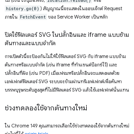
ไม่ (เช่น ใช้ปุ่มรีเฟรช,
location.reload()
หรือ
history.go(0)
) สัญญาณนี้จะแสดงในออบเจ็กต์ Request
ภายใน
FetchEvent
ของ Service Worker เป็นหลัก
ปิดใช้ฟิลเตอร์ SVG ในปลั๊กอินและ iframe แบบข้าม
ต้นทางและแบบจำกัด
การเปิดตัวนี้จะป้องกันไม่ให้ใช้ฟิลเตอร์ SVG กับ iframe แบบข้าม
ต้นทางหรือแบบจำกัด (เช่น iframe ที่ทำแซนด์บ็อกซ์ไว้) และ
ปลั๊กอินที่ฝัง (เช่น PDF) เมื่อเฟรมหรือปลั๊กอินจะแสดงผลด้วย
เอฟเฟกต์ฟิลเตอร์ SVG ระบบจะข้ามผ่านทรีเอฟเฟกต์เพื่อค้นหา
บรรพบุรุษระดับสูงสุดที่ไม่มีฟิลเตอร์ SVG แล้วใช้เอฟเฟกต์นั้นแทน
ช่วงทดลองใช้จากต้นทางใหม่
ใน Chrome 149 คุณสามารถเลือกใช้ช่วงทดลองใช้จากต้นทางใหม่