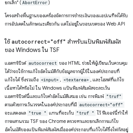
ยกเลิก" (
AbortError
)
โครงสร้างพื้นฐานของเครื่องจัดการการชำระเงินของแอปเนทีฟได้รับ
การอัปเดตในลักษณะเดียวกัน แต่ไม่อยู่ในขอบเขตของ Web API
ใช้
autocorrect="off"
สำหรับแป้นพิมพ์สัมผัส
ของ Windows ใน TSF
แอตทริบิวต์
autocorrect
ของ HTML ช่วยให้ผู้เขียนเว็บควบคุม
ได้ว่าจะใช้การแก้ไขอัตโนมัติกับข้อมูลจากผู้ใช้ในองค์ประกอบที่
แก้ไขได้ ซึ่งรวมถึง
<input>
,
<textarea>
, และโฮสต์ที่แก้ไข
เนื้อหาได้หรือไม่ ใน Windows แป้นพิมพ์สัมผัสจะละเว้น
แอตทริบิวต์นี้และแก้ไขคำอัตโนมัติเสมอ เช่น การพิมพ์
"truf"
ตามด้วยการเว้นวรรคในองค์ประกอบที่มี
autocorrect="off"
จะแสดงผล
"true "
แทนที่จะเก็บ
"truf "
ไว้ ฟีเจอร์นี้ทำให้
การผสานรวม TSF ของ Chrome ตรวจหาและยกเลิกการแก้ไข
อัตโนมัติของแป้นพิมพ์สัมผัสเมื่อองค์ประกอบที่แก้ไขได้ซึ่งโฟกัสอยู่