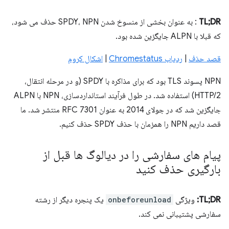
TL;DR
: به عنوان بخشی از منسوخ شدن SPDY، NPN حذف می شود،
که قبلا با ALPN جایگزین شده بود.
قصد حذف
|
ردیاب Chromestatus
|
اشکال کروم
NPN پسوند TLS بود که برای مذاکره با SPDY (و در مرحله انتقال،
HTTP/2) استفاده شد. در طول فرآیند استانداردسازی، NPN با ALPN
جایگزین شد که در جولای 2014 به عنوان RFC 7301 منتشر شد. ما
قصد داریم NPN را همزمان با حذف SPDY حذف کنیم.
پیام های سفارشی را در دیالوگ ها قبل از
بارگیری حذف کنید
TL;DR:
ویژگی
onbeforeunload
یک پنجره دیگر از رشته
سفارشی پشتیبانی نمی کند.