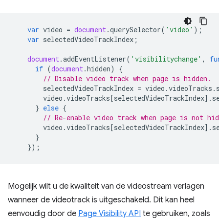
var
video
=
document
.
querySelector
(
'video'
);
var
selectedVideoTrackIndex
;
document
.
addEventListener
(
'visibilitychange'
,
fu
if
(
document
.
hidden
)
{
// Disable video track when page is hidden.
selectedVideoTrackIndex
=
video
.
videoTracks
.
video
.
videoTracks
[
selectedVideoTrackIndex
].
s
}
else
{
// Re-enable video track when page is not hi
video
.
videoTracks
[
selectedVideoTrackIndex
].
s
}
});
Mogelijk wilt u de kwaliteit van de videostream verlagen
wanneer de videotrack is uitgeschakeld. Dit kan heel
eenvoudig door de
Page Visibility API
te gebruiken, zoals