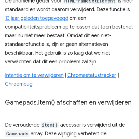
De anonieme getter voor
HTMLFrameSetElement
is niet-
standaard en wordt daarom verwijderd. Deze functie is
13 jaar geleden toegevoegd
om een ​​
compatibiliteitsprobleem op te lossen dat toen bestond,
maar nu niet meer bestaat. Omdat dit een niet-
standaardfunctie is, zijn er geen alternatieven
beschikbaar. Het gebruik is zo laag dat we niet
verwachten dat dit een probleem zal zijn.
Intentie om te verwijderen
|
Chromestatustracker
|
Chroombug
Gamepads
.
item(
) afschaffen en verwijderen
De verouderde
item()
accessor is verwijderd uit de
Gamepads
array. Deze wijziging verbetert de