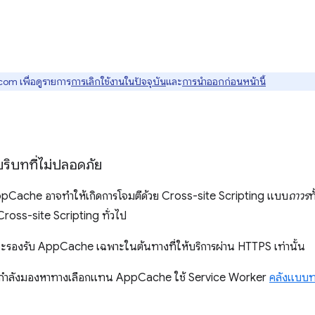
om เพื่อดูรายการ
การเลิกใช้งานในปัจจุบัน
และ
การนําออกก่อนหน้านี้
ิบทที่ไม่ปลอดภัย
AppCache อาจทําให้เกิดการโจมตีด้วย Cross-site Scripting แบบ
ถาวร
ท
 Cross-site Scripting ทั่วไป
บจะรองรับ AppCache เฉพาะในต้นทางที่ให้บริการผ่าน HTTPS เท่านั้น
่กำลังมองหาทางเลือกแทน AppCache ใช้ Service Worker
คลังแบบท