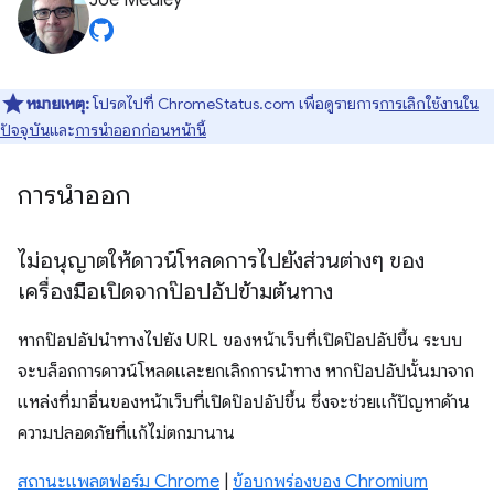
Joe Medley
หมายเหตุ:
โปรดไปที่ ChromeStatus.com เพื่อดูรายการ
การเลิกใช้งานใน
ปัจจุบัน
และ
การนําออกก่อนหน้านี้
การนำออก
ไม่อนุญาตให้ดาวน์โหลดการไปยังส่วนต่างๆ ของ
เครื่องมือเปิดจากป๊อปอัปข้ามต้นทาง
หากป๊อปอัปนําทางไปยัง URL ของหน้าเว็บที่เปิดป๊อปอัปขึ้น ระบบ
จะบล็อกการดาวน์โหลดและยกเลิกการนําทาง หากป๊อปอัปนั้นมาจาก
แหล่งที่มาอื่นของหน้าเว็บที่เปิดป๊อปอัปขึ้น ซึ่งจะช่วยแก้ปัญหาด้าน
ความปลอดภัยที่แก้ไม่ตกมานาน
สถานะแพลตฟอร์ม Chrome
|
ข้อบกพร่องของ Chromium