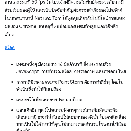
การแสดงผลที่ 60 fps ในโปรเจ็กต์มีความสัมพันธ์โดยตรงกับการมี
ส่วนร่วมของผู้ใช้ และเป็นปัจจัยสําคัญต่อความสําเร็จของโปรเจ็กต์
ในบทสนทนานี้ Nat และ Tom ได้พูดคุยเกี่ยวกับไปป์ไลน์การแสดง
ผลของ Chrome, สาเหตุที่พบบ่อยของเฟรมที่หลุด และวิธีหลีก
เลี่ยง
สไลด์
เฟรมหนึ่งๆ มีความยาว 16 มิลลิวินาที ซึ่งประกอบด้วย
JavaScript, การคํานวณสไตล์, การวาดภาพ และการคอมโพส
การทาสีมีราคา
แพงมาก
Paint Storm คือการทำสีซ้ำๆ โดยไม่
จำเป็นซึ่งทำให้สิ้นเปลือง
เลเยอร์ใช้เพื่อแคชองค์ประกอบที่วาด
แฮนเดิลอินพุต (โปรแกรมฟังเหตุการณ์การสัมผัสและล้อ
เลื่อนเมาส์) อาจทำให้แอปไม่ตอบสนอง ดังนั้นโปรดหลีกเลี่ยง
หากเป็นไปได้ กรณีที่คุณไม่สามารถลดจำนวนโฆษณาให้น้อย