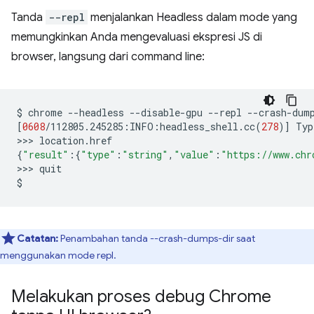
Tanda
--repl
menjalankan Headless dalam mode yang
memungkinkan Anda mengevaluasi ekspresi JS di
browser, langsung dari command line:
$
chrome
--headless
--disable-gpu
--repl
--crash-dum
[
0608
/112805.245285:INFO:headless_shell.cc
(
278
)]
Typ
>>>
{
"result"
:
{
"type"
:
"string"
,
"value"
:
"https://www.chr
>>>
quit

Catatan:
Penambahan tanda --crash-dumps-dir saat
menggunakan mode repl.
Melakukan proses debug Chrome