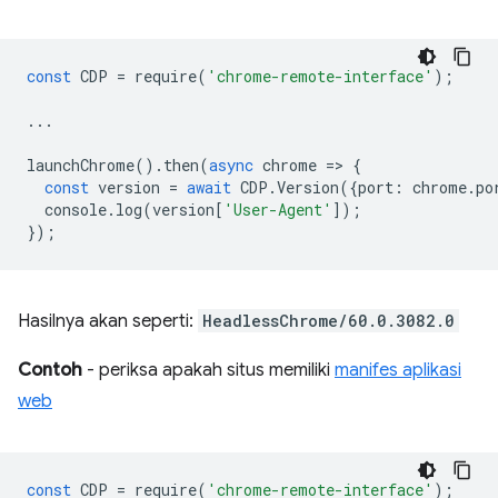
const
CDP
=
require
(
'chrome-remote-interface'
);
...
launchChrome
().
then
(
async
chrome
=
>
{
const
version
=
await
CDP
.
Version
({
port
:
chrome
.
po
console
.
log
(
version
[
'User-Agent'
]);
});
Hasilnya akan seperti:
HeadlessChrome/60.0.3082.0
Contoh
- periksa apakah situs memiliki
manifes aplikasi
web
const
CDP
=
require
(
'chrome-remote-interface'
);