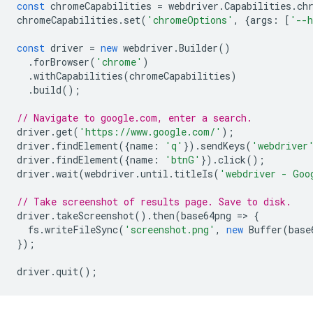
const
chromeCapabilities
=
webdriver
.
Capabilities
.
ch
chromeCapabilities
.
set
(
'chromeOptions'
,
{
args
:
[
'--h
const
driver
=
new
webdriver
.
Builder
()
.
forBrowser
(
'chrome'
)
.
withCapabilities
(
chromeCapabilities
)
.
build
();
// Navigate to google.com, enter a search.
driver
.
get
(
'https://www.google.com/'
);
driver
.
findElement
({
name
:
'q'
}).
sendKeys
(
'webdriver
driver
.
findElement
({
name
:
'btnG'
}).
click
();
driver
.
wait
(
webdriver
.
until
.
titleIs
(
'webdriver - Goo
// Take screenshot of results page. Save to disk.
driver
.
takeScreenshot
().
then
(
base64png
=
>
{
fs
.
writeFileSync
(
'screenshot.png'
,
new
Buffer
(
base
});
driver
.
quit
();