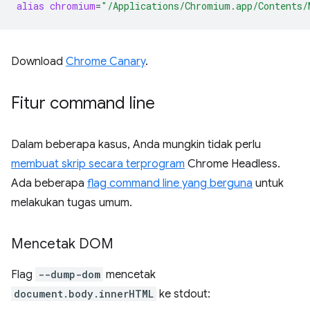
alias
chromium
=
"/Applications/Chromium.app/Contents/
Download
Chrome Canary
.
Fitur command line
Dalam beberapa kasus, Anda mungkin tidak perlu
membuat skrip secara terprogram
Chrome Headless.
Ada beberapa
flag command line yang berguna
untuk
melakukan tugas umum.
Mencetak DOM
Flag
--dump-dom
mencetak
document.body.innerHTML
ke stdout: