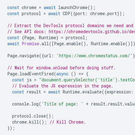
const
chrome
=
await
launchChrome
();
const
protocol
=
await
CDP
({
port
:
chrome
.
port
});
// Extract the DevTools protocol domains we need and
// See API docs: https://chromedevtools.github.io/de
const
{
Page
,
Runtime
}
=
protocol
;
await
Promise
.
all
([
Page
.
enable
(),
Runtime
.
enable
()]
Page
.
navigate
({
url
:
'https://www.chromestatus.com/'
// Wait for window.onload before doing stuff.
Page
.
loadEventFired
(
async
()
=
>
{
const
js
=
"document.querySelector('title').textCo
// Evaluate the JS expression in the page.
const
result
=
await
Runtime
.
evaluate
({
expression
:
console
.
log
(
'Title of page: '
+
result
.
result
.
valu
protocol
.
close
();
chrome
.
kill
();
// Kill Chrome.
});