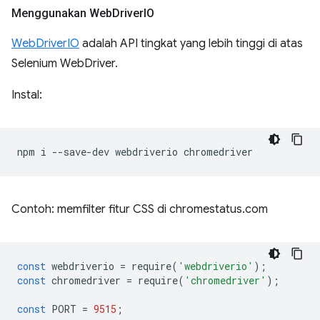
Menggunakan Web
Driver
IO
WebDriverIO
adalah API tingkat yang lebih tinggi di atas
Selenium WebDriver.
Instal:
npm
i
--save-dev
webdriverio
Contoh: memfilter fitur CSS di chromestatus.com
const
webdriverio
=
require
(
'webdriverio'
);
const
chromedriver
=
require
(
'chromedriver'
);
const
PORT
=
9515
;