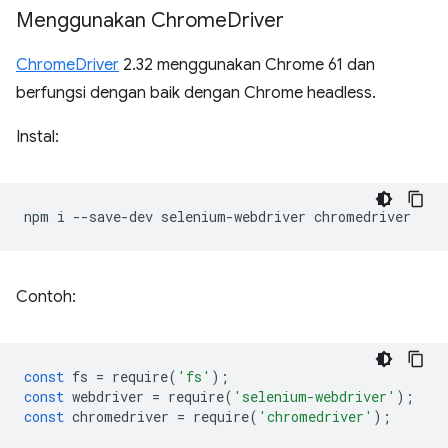
Menggunakan Chrome
Driver
ChromeDriver
2.32 menggunakan Chrome 61 dan
berfungsi dengan baik dengan Chrome headless.
Instal:
npm
i
--save-dev
selenium-webdriver
Contoh:
const
fs
=
require
(
'fs'
);
const
webdriver
=
require
(
'selenium-webdriver'
);
const
chromedriver
=
require
(
'chromedriver'
);