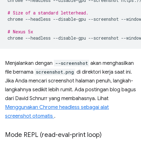
chrome
--headless
--disable-gpu
--screenshot
https://
# Size of a standard letterhead.
chrome
--headless
--disable-gpu
--screenshot
--windo
# Nexus 5x
chrome
--headless
--disable-gpu
--screenshot
--windo
Menjalankan dengan
--screenshot
akan menghasilkan
file bernama
screenshot.png
di direktori kerja saat ini.
Jika Anda mencari screenshot halaman penuh, langkah-
langkahnya sedikit lebih rumit. Ada postingan blog bagus
dari David Schnurr yang membahasnya. Lihat
Menggunakan Chrome headless sebagai alat
screenshot otomatis
.
Mode REPL (read-eval-print loop)