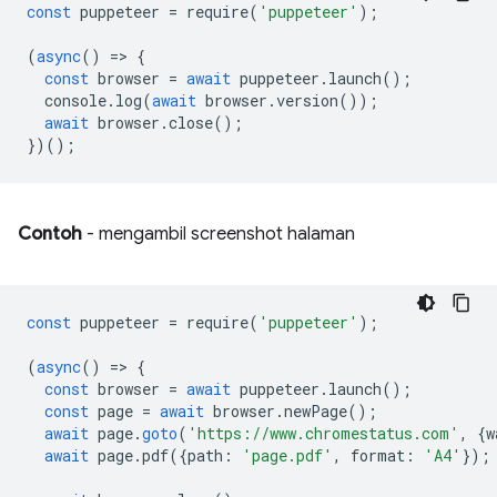
const
puppeteer
=
require
(
'puppeteer'
);
(
async
()
=
>
{
const
browser
=
await
puppeteer
.
launch
();
console
.
log
(
await
browser
.
version
());
await
browser
.
close
();
})();
Contoh
- mengambil screenshot halaman
const
puppeteer
=
require
(
'puppeteer'
);
(
async
()
=
>
{
const
browser
=
await
puppeteer
.
launch
();
const
page
=
await
browser
.
newPage
();
await
page
.
goto
(
'https://www.chromestatus.com'
,
{
w
await
page
.
pdf
({
path
:
'page.pdf'
,
format
:
'A4'
});