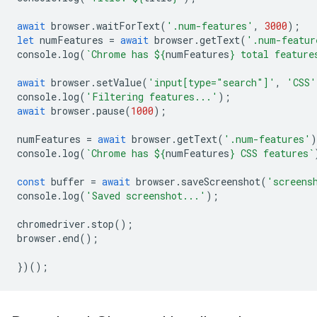
await
browser
.
waitForText
(
'.num-features'
,
3000
);
let
numFeatures
=
await
browser
.
getText
(
'.num-featur
console
.
log
(
`Chrome has 
${
numFeatures
}
 total feature
await
browser
.
setValue
(
'input[type="search"]'
,
'CSS'
console
.
log
(
'Filtering features...'
);
await
browser
.
pause
(
1000
);
numFeatures
=
await
browser
.
getText
(
'.num-features'
)
console
.
log
(
`Chrome has 
${
numFeatures
}
 CSS features`
const
buffer
=
await
browser
.
saveScreenshot
(
'screens
console
.
log
(
'Saved screenshot...'
);
chromedriver
.
stop
();
browser
.
end
();
})();