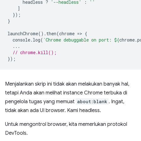
headless
?
'--headless'
:
''
]
});
}
launchChrome
().
then
(
chrome
=
>
{
console
.
log
(
`Chrome debuggable on port: 
${
chrome
.
p
...
// chrome.kill();
});
Menjalankan skrip ini tidak akan melakukan banyak hal,
tetapi Anda akan melihat instance Chrome terbuka di
pengelola tugas yang memuat
about:blank
. Ingat,
tidak akan ada UI browser. Kami headless.
Untuk mengontrol browser, kita memerlukan protokol
DevTools.