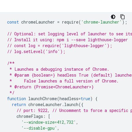
const
chromeLauncher
=
require
(
'chrome-launcher'
);
// Optional: set logging level of launcher to see it
// Install it using: npm i --save lighthouse-logger
// const log = require('lighthouse-logger');
// log.setLevel('info');
/**
 * Launches a debugging instance of Chrome.
 * @param {boolean=} headless True (default) launche
 *     False launches a full version of Chrome.
 * @return {Promise<ChromeLauncher>}
 */
function
launchChrome
(
headless
=
true
)
{
return
chromeLauncher
.
launch
({
// port: 9222, // Uncomment to force a specific 
chromeFlags
:
[
'--window-size=412,732'
,
'--disable-gpu'
,