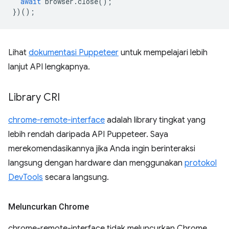
await
browser
.
close
();
})();
Lihat
dokumentasi Puppeteer
untuk mempelajari lebih
lanjut API lengkapnya.
Library CRI
chrome-remote-interface
adalah library tingkat yang
lebih rendah daripada API Puppeteer. Saya
merekomendasikannya jika Anda ingin berinteraksi
langsung dengan hardware dan menggunakan
protokol
DevTools
secara langsung.
Meluncurkan Chrome
chrome-remote-interface tidak meluncurkan Chrome