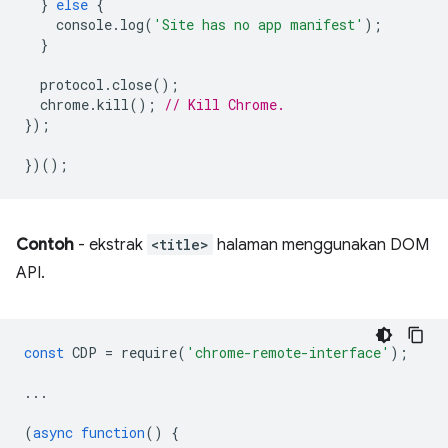
}
else
{
console
.
log
(
'Site has no app manifest'
);
}
protocol
.
close
();
chrome
.
kill
();
// Kill Chrome.
});
})();
Contoh
- ekstrak
<title>
halaman menggunakan DOM
API.
const
CDP
=
require
(
'chrome-remote-interface'
);
...
(
async
function
()
{