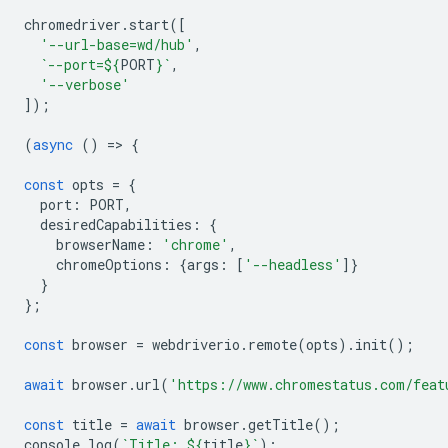
chromedriver
.
start
([
'--url-base=wd/hub'
,
`--port=
${
PORT
}
`
,
'--verbose'
]);
(
async
()
=
>
{
const
opts
=
{
port
:
PORT
,
desiredCapabilities
:
{
browserName
:
'chrome'
,
chromeOptions
:
{
args
:
[
'--headless'
]}
}
};
const
browser
=
webdriverio
.
remote
(
opts
).
init
();
await
browser
.
url
(
'https://www.chromestatus.com/feat
const
title
=
await
browser
.
getTitle
();
console
.
log
(
`Title: 
${
title
}
`
);