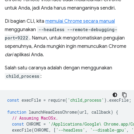
untuk Anda, jadi Anda harus menanganinya sendiri.
Di bagian CLI, kita
memulai Chrome secara manual
menggunakan
--headless --remote-debugging-
port=9222
. Namun, untuk mengotomatiskan pengujian
sepenuhnya, Anda mungkin ingin memunculkan Chrome
dari
aplikasi Anda.
Salah satu caranya adalah dengan menggunakan
child_process
:
const
execFile
=
require
(
'child_process'
).
execFile
;
function
launchHeadlessChrome
(
url
,
callback
)
{
// Assuming MacOSx.
const
CHROME
=
'/Applications/Google\ Chrome.app/C
execFile
(
CHROME
,
[
'--headless'
,
'--disable-gpu'
,
'