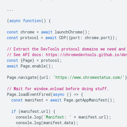
...
(
async
function
()
{
const
chrome
=
await
launchChrome
();
const
protocol
=
await
CDP
({
port
:
chrome
.
port
});
// Extract the DevTools protocol domains we need and
// See API docs: https://chromedevtools.github.io/de
const
{
Page
}
=
protocol
;
await
Page
.
enable
();
Page
.
navigate
({
url
:
'https://www.chromestatus.com/'
// Wait for window.onload before doing stuff.
Page
.
loadEventFired
(
async
()
=
>
{
const
manifest
=
await
Page
.
getAppManifest
();
if
(
manifest
.
url
)
{
console
.
log
(
'Manifest: '
+
manifest
.
url
);
console
.
log
(
manifest
.
data
);