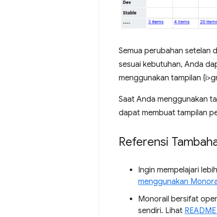
Semua perubahan setelan da
sesuai kebutuhan, Anda da
menggunakan tampilan {i>gr
Saat Anda menggunakan tam
dapat membuat tampilan pet
Referensi Tambah
Ingin mempelajari le
menggunakan Monorai
Monorail bersifat ope
sendiri. Lihat
README 