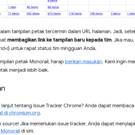
lam tampilan petak tercermin dalam URL halaman. Jadi, sete
pat
membagikan link ke tampilan baru kepada tim
. Jika mau
id<i} untuk rapat status tim mingguan Anda.
pilan petak Monorail, harap
berikan masukan
. Kami ingin m
ak menjadi lebih baik.
an
bih lanjut tentang Issue Tracker Chrome? Anda dapat membac
l di chromium.org
.
n source! Jika memerlukan issue tracker, Anda dapat menyia
Monorail
di sini.