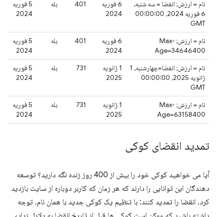
نام = ارزش; انقضا = سه شنبه،
6 فوریه
401
بله
5 فوریه
6 فوریه 2024، 00:00:00
2024
2024
GMT
نام = ارزش; Max-
6 فوریه
401
بله
5 فوریه
2024
2024
Age=34646400
نام = ارزش; انقضا=چهارشنبه، 1
1 ژانویه
731
بله
5 فوریه
ژانویه 2025، 00:00:00
2025
2024
GMT
نام = ارزش; Max-
1 ژانویه
731
بله
5 فوریه
2024
2025
Age=63158400
تمدید انقضای کوکی
آیا می خواهید کوکی خود را بیش از 400 روز زنده نگه دارید؟ توسعه
دهندگان این توانایی را دارند که هر زمان که کاربر دوباره از سایت بازدید
کرد، انقضا را تمدید کنند: با تنظیم یک کوکی جدید با همان نام. توجه
داشته باشید که ممکن است کوکی ها قبل از تاریخ انقضا به دلایل زیادی