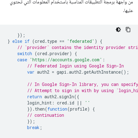
من واجهة برمجة التطبيقات المناسبة باستخدام المعلومات التي تحتوي
عليها.
});
}
else
if
(
cred
.
type
==
'federated'
)
{
// `provider` contains the identity provider stri
switch
(
cred
.
provider
)
{
case
'https://accounts.google.com'
:
// Federated login using Google Sign-In
var
auth2
=
gapi
.
auth2
.
getAuthInstance
();
// In Google Sign-In library, you can specif
// Attempt to sign in with by using `login_h
return
auth2
.
signIn
({
login_hint
:
cred
.
id
||
''
}).
then
(
function
(
profile
)
{
// continuation
});
break
;