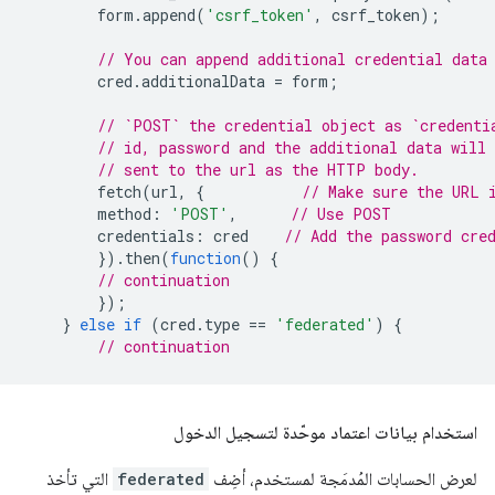
form
.
append
(
'csrf_token'
,
csrf_token
);
// You can append additional credential data
cred
.
additionalData
=
form
;
// `POST` the credential object as `credenti
// id, password and the additional data will 
// sent to the url as the HTTP body.
fetch
(
url
,
{
// Make sure the URL 
method
:
'POST'
,
// Use POST
credentials
:
cred
// Add the password cre
}).
then
(
function
()
{
// continuation
});
}
else
if
(
cred
.
type
==
'federated'
)
{
// continuation
استخدام بيانات اعتماد موحّدة لتسجيل الدخول
لعرض الحسابات المُدمَجة لمستخدم، أضِف
federated
التي تأخذ