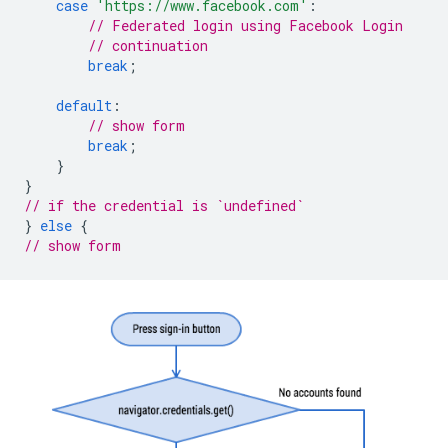
case
'https://www.facebook.com'
:
// Federated login using Facebook Login
// continuation
break
;
default
:
// show form
break
;
}
}
// if the credential is `undefined`
}
else
{
// show form