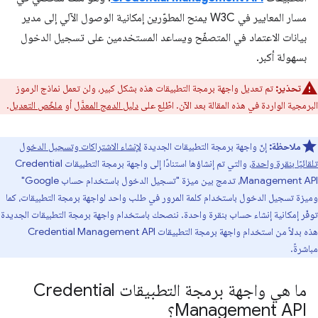
مسار المعايير في W3C يمنح المطوّرين إمكانية الوصول الآلي إلى مدير
بيانات الاعتماد في المتصفّح ويساعد المستخدمين على تسجيل الدخول
بسهولة أكبر.
تحذير:
تم تعديل واجهة برمجة التطبيقات هذه بشكل كبير، ولن تعمل نماذج الرموز
البرمجية الواردة في هذه المقالة بعد الآن. اطّلِع على
دليل الدمج المعدَّل
أو
ملخّص التعديل
.
ملاحظة:
إنّ واجهة برمجة التطبيقات الجديدة
لإنشاء الاشتراكات وتسجيل الدخول
تلقائيًا بنقرة واحدة
، والتي تم إنشاؤها استنادًا إلى واجهة برمجة التطبيقات Credential
Management API، تدمج بين ميزة "تسجيل الدخول باستخدام حساب Google"
وميزة تسجيل الدخول باستخدام كلمة المرور في طلب واحد لواجهة برمجة التطبيقات، كما
توفّر إمكانية إنشاء حساب بنقرة واحدة. ننصحك باستخدام واجهة برمجة التطبيقات الجديدة
هذه بدلاً من استخدام واجهة برمجة التطبيقات Credential Management API
مباشرةً.
ما هي واجهة برمجة التطبيقات Credential
Management API؟