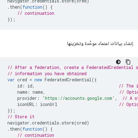
navigator
.
credentials
.
store
(
cred
)
.
then
(
function
()
{
// continuation
});
إنشاء بيانات اعتماد موحَّدة وتخزينها
// After a federation, create a FederatedCredential 
// information you have obtained
var
cred
=
new
FederatedCredential
({
id
:
id
,
// The 
name
:
name
,
// Opti
provider
:
'https://accounts.google.com'
,
// A s
iconURL
:
iconUrl
// Opti
});
// Store it
navigator
.
credentials
.
store
(
cred
)
.
then
(
function
()
{
// continuation