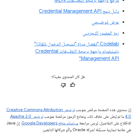
مرجع واجهة برمجة التطبيقات MDN
دليل دمج Credential Management API
عرض توضيحي
رمز المصدر التجريبي
Codelab "تفعيل ميزة "تسجيل الدخول تلقائيًا"
باستخدام واجهة برمجة التطبيقات Credential
Management API"
هل كان المحتوى مفيدًا؟
إنّ محتوى هذه الصفحة مرخّص بموجب
ترخيص Creative Commons Attribution
4.0‏
ما لم يُنصّ على خلاف ذلك، ونماذج الرموز مرخّصة بموجب
ترخيص Apache 2.0‏
.
للاطّلاع على التفاصيل، يُرجى مراجعة
سياسات موقع Google Developers‏
. إنّ Java
هي علامة تجارية مسجَّلة لشركة Oracle و/أو شركائها التابعين.