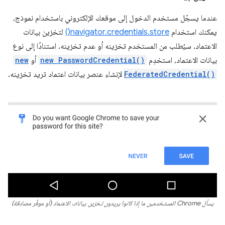
عندما يسجّل مستخدم الدخول إلى موقعك الإلكتروني باستخدام نموذج،
يمكنك استخدام
navigator.credentials.store()
لتخزين بيانات
الاعتماد. سيُطلب من المستخدم تخزينه أو عدم تخزينه. استنادًا إلى نوع
بيانات الاعتماد، استخدِم
new PasswordCredential()
أو
new
FederatedCredential()
لإنشاء عنصر بيانات اعتماد تريد تخزينه.
يسأل Chrome المستخدمين ما إذا كانوا يريدون تخزين بيانات الاعتماد (أو موفِّر مصادقة)