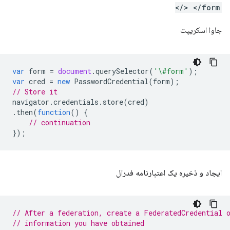
/> </form>
جاوا اسکریپت
var
form
=
document
.
querySelector
(
'\#form'
);
var
cred
=
new
PasswordCredential
(
form
);
// Store it
navigator
.
credentials
.
store
(
cred
)
.
then
(
function
()
{
// continuation
});
ایجاد و ذخیره یک اعتبارنامه فدرال
// After a federation, create a FederatedCredential 
// information you have obtained