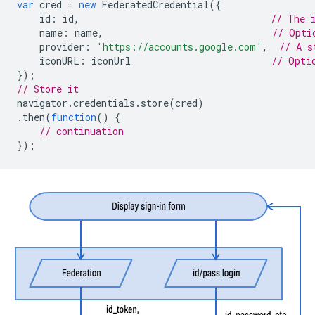
var
cred
=
new
FederatedCredential
({
id
:
id
,
// The 
name
:
name
,
// Opti
provider
:
'https://accounts.google.com'
,
// A s
iconURL
:
iconUrl
// Opti
});
// Store it
navigator
.
credentials
.
store
(
cred
)
.
then
(
function
()
{
// continuation
});