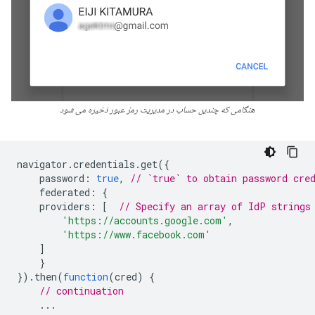
هنگامی که چندین حساب در مدیریت رمز عبور ذخیره می شود
navigator
.
credentials
.
get
({
password
:
true
,
// `true` to obtain password cre
federated
:
{
providers
:
[
// Specify an array of IdP strings
'https://accounts.google.com'
,
'https://www.facebook.com'
]
}
}).
then
(
function
(
cred
)
{
// continuation
...