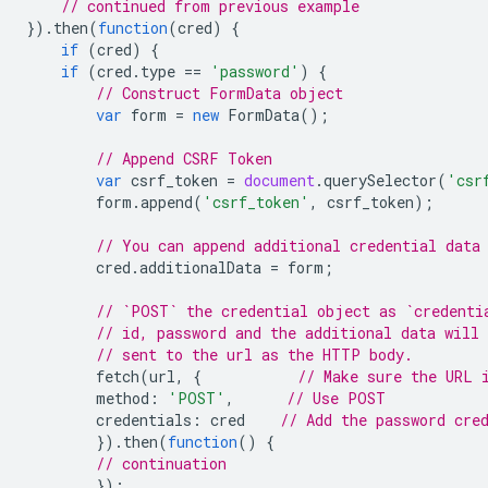
// continued from previous example
}).
then
(
function
(
cred
)
{
if
(
cred
)
{
if
(
cred
.
type
==
'password'
)
{
// Construct FormData object
var
form
=
new
FormData
();
// Append CSRF Token
var
csrf_token
=
document
.
querySelector
(
'csr
form
.
append
(
'csrf_token'
,
csrf_token
);
// You can append additional credential data
cred
.
additionalData
=
form
;
// `POST` the credential object as `credenti
// id, password and the additional data will 
// sent to the url as the HTTP body.
fetch
(
url
,
{
// Make sure the URL 
method
:
'POST'
,
// Use POST
credentials
:
cred
// Add the password cre
}).
then
(
function
()
{
// continuation
});