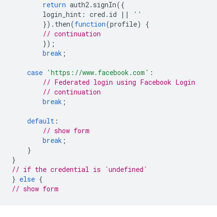
return
auth2
.
signIn
({
login_hint
:
cred
.
id
||
''
}).
then
(
function
(
profile
)
{
// continuation
});
break
;
case
'https://www.facebook.com'
:
// Federated login using Facebook Login
// continuation
break
;
default
:
// show form
break
;
}
}
// if the credential is `undefined`
}
else
{
// show form