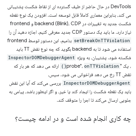
DevTools در حال حاضر از طیف گسترده ای از نقاط شکست پشتیبانی
می کند، بنابراین معماری کاملاً قابل توسعه است. افزودن یک نوع نقطه
شکست جدید به تغییرات در backend (Blink)، CDP و frontend
نیاز دارد. ما باید یک دستور CDP جدید معرفی کنیم، اجازه دهید آن را
setBreakOnTTViolation
بنامیم. این دستور توسط frontend
استفاده می شود تا به backend بگوید که چه نوع نقض TT باید
شکسته شود. پشتیبان، به ویژه
InspectorDOMDebuggerAgent
، یک "probe"،
onTTViolation()
ارائه می دهد که هر بار که
نقض TT رخ می دهد فراخوانی می شود. سپس،
InspectorDOMDebuggerAgent
بررسی می‌کند که آیا این نقض
باید یک نقطه شکست را ایجاد کند یا خیر، و اگر اینطور باشد، پیامی به
جلویی ارسال می‌کند تا اجرا را متوقف کند.
چه کاری انجام شده است و در ادامه چیست؟