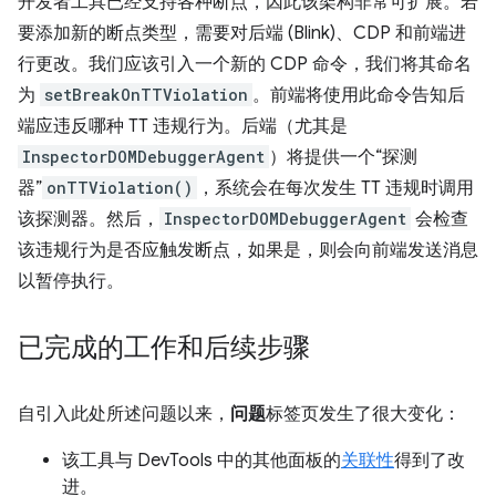
开发者工具已经支持各种断点，因此该架构非常可扩展。若
要添加新的断点类型，需要对后端 (Blink)、CDP 和前端进
行更改。我们应该引入一个新的 CDP 命令，我们将其命名
为
setBreakOnTTViolation
。前端将使用此命令告知后
端应违反哪种 TT 违规行为。后端（尤其是
InspectorDOMDebuggerAgent
）将提供一个“探测
器”
onTTViolation()
，系统会在每次发生 TT 违规时调用
该探测器。然后，
InspectorDOMDebuggerAgent
会检查
该违规行为是否应触发断点，如果是，则会向前端发送消息
以暂停执行。
已完成的工作和后续步骤
自引入此处所述问题以来，
问题
标签页发生了很大变化：
该工具与 DevTools 中的其他面板的
关联性
得到了改
进。