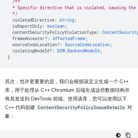
/**
  * Specific directive that is violated, causing the
  */
violatedDirective
:
string
;
isReportOnly
:
boolean
;
contentSecurityPolicyViolationType
:
ContentSecurit
frameAncestor?
:
AffectedFrame
;
sourceCodeLocation?
:
SourceCodeLocation
;
violatingNodeId?
:
DOM.BackendNodeId
;
}
其次，也许更重要的是，我们会根据该定义生成一个 C++
库，用于处理从 C++ Chromium 后端生成这些数据结构并
将其发送到 DevTools 前端。使用该库，您可以使用以下
C++ 代码创建
ContentSecurityPolicyIssueDetails
对
象：