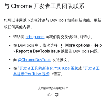
与 Chrome 开发者工具团队联系
您可以使用以下选项讨论与 DevTools 相关的新功能、更新
或任何其他内容。
请访问
crbug.com
向我们提交反馈和功能请求。
more_vert
在 DevTools 中，依次选择
More options
>
Help
>
Report a DevTools issue
以报告 DevTools 问题。
向
@ChromeDevTools
发送推文。
在
“开发者工具的新变化”YouTube 视频
或
“开发者工
具提示”YouTube 视频
中留言。
该内容对您有帮助吗？