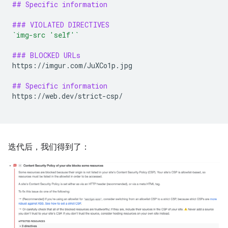
## Specific information
### VIOLATED DIRECTIVES
`img-src 'self'`
### BLOCKED URLs
https://imgur.com/JuXCo1p.jpg

## Specific information
https://web.dev/strict-csp/

迭代后，我们得到了：