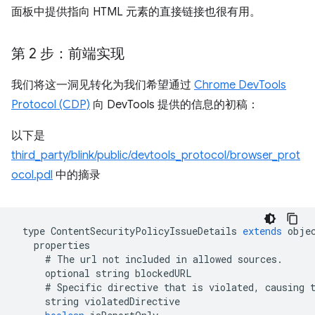
面板中提供指向 HTML 元素的直接链接也很有用。
第 2 步：前端实现
我们将这一洞见转化为我们希望通过
Chrome DevTools
Protocol (CDP)
向 DevTools 提供的信息的初稿：
以下是
third_party/blink/public/devtools_protocol/browser_prot
ocol.pdl
中的摘录
type
ContentSecurityPolicyIssueDetails
extends
obje
properties
#
The
url
not
included
in
allowed
sources
.
optional
string
blockedURL
#
Specific
directive
that
is
violated
,
causing
string
violatedDirective