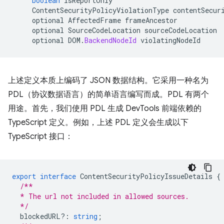
boolean
isReportOnly
ContentSecurityPolicyViolationType
contentSecur
optional
AffectedFrame
frameAncestor
optional
SourceCodeLocation
sourceCodeLocation
optional
DOM
.
BackendNodeId
violatingNodeId
上述定义本质上编码了 JSON 数据结构。它采用一种名为
PDL（协议数据语言）的简单语言编写而成。PDL 有两个
用途。首先，我们使用 PDL 生成 DevTools 前端依赖的
TypeScript 定义。例如，上述 PDL 定义会生成以下
TypeScript 接口：
export
interface
ContentSecurityPolicyIssueDetails
{
/**
  * The url not included in allowed sources.
  */
blockedURL?
:
string
;