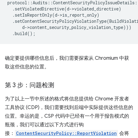
protocol
::
Audits
::
ContentSecurityPolicyIssueDetails
:
.
setViolatedDirective
(
d
-
>
violated_directive
)
.
setIsReportOnly
(
d
-
>
is_report_only
)
.
setContentSecurityPolicyViolationType
(
BuildViolat
d
-
>
content_security_policy_violation_type
)))
.
build
();
确定要提供哪些信息后，我们需要探索从 Chromium 中获
取这些信息的位置。
第 3 步：问题检测
为了以上一节中所述的格式将信息提供给 Chrome 开发者
工具协议 (CDP)，我们需要找到后端中实际提供这些信息的
位置。幸运的是，CSP 代码中已经有一个用于报告模式的
瓶颈，我们可以通过以下方式进行钩
接：
ContentSecurityPolicy::ReportViolation
会将