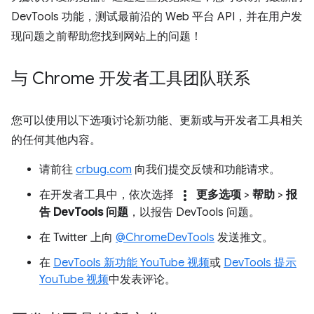
DevTools 功能，测试最前沿的 Web 平台 API，并在用户发
现问题之前帮助您找到网站上的问题！
与 Chrome 开发者工具团队联系
您可以使用以下选项讨论新功能、更新或与开发者工具相关
的任何其他内容。
请前往
crbug.com
向我们提交反馈和功能请求。
more_vert
在开发者工具中，依次选择
更多选项
>
帮助
>
报
告 DevTools 问题
，以报告 DevTools 问题。
在 Twitter 上向
@ChromeDevTools
发送推文。
在
DevTools 新功能 YouTube 视频
或
DevTools 提示
YouTube 视频
中发表评论。