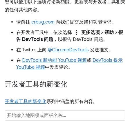
您可以使用以下选项讨论新功能、更新或与开发者工具相关
的任何其他内容。
请前往
crbug.com
向我们提交反馈和功能请求。
more_vert
在开发者工具中，依次选择
更多选项
>
帮助
>
报
告 DevTools 问题
，以报告 DevTools 问题。
在 Twitter 上向
@ChromeDevTools
发送推文。
在
DevTools 新功能 YouTube 视频
或
DevTools 提示
YouTube 视频
中发表评论。
开发者工具的新变化
开发者工具的新变化
系列中涵盖的所有内容。