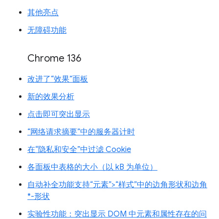
其他亮点
无障碍功能
Chrome 136
改进了“效果”面板
新的效果分析
点击即可突出显示
“网络请求摘要”中的服务器计时
在“隐私和安全”中过滤 Cookie
各面板中表格的大小（以 kB 为单位）
自动补全功能支持“元素”>“样式”中的边角形状和边角
*-形状
实验性功能：突出显示 DOM 中元素和属性存在的问