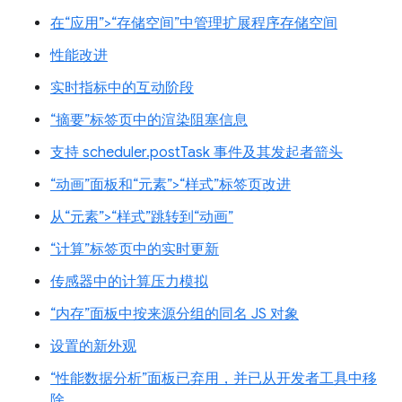
在“应用”>“存储空间”中管理扩展程序存储空间
性能改进
实时指标中的互动阶段
“摘要”标签页中的渲染阻塞信息
支持 scheduler.postTask 事件及其发起者箭头
“动画”面板和“元素”>“样式”标签页改进
从“元素”>“样式”跳转到“动画”
“计算”标签页中的实时更新
传感器中的计算压力模拟
“内存”面板中按来源分组的同名 JS 对象
设置的新外观
“性能数据分析”面板已弃用，并已从开发者工具中移
除