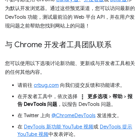
为默认开发浏览器。通过这些预览渠道，您可以访问最新的
DevTools 功能，测试最前沿的 Web 平台 API，并在用户发
现问题之前帮助您找到网站上的问题！
与 Chrome 开发者工具团队联系
您可以使用以下选项讨论新功能、更新或与开发者工具相关
的任何其他内容。
请前往
crbug.com
向我们提交反馈和功能请求。
more_vert
在开发者工具中，依次选择
更多选项
>
帮助
>
报
告 DevTools 问题
，以报告 DevTools 问题。
在 Twitter 上向
@ChromeDevTools
发送推文。
在
DevTools 新功能 YouTube 视频
或
DevTools 提示
YouTube 视频
中发表评论。