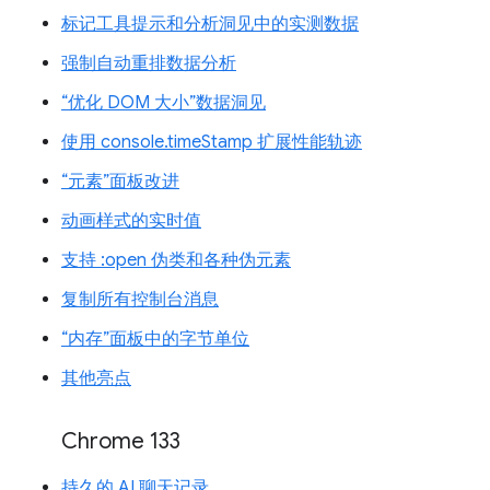
标记工具提示和分析洞见中的实测数据
强制自动重排数据分析
“优化 DOM 大小”数据洞见
使用 console.timeStamp 扩展性能轨迹
“元素”面板改进
动画样式的实时值
支持 :open 伪类和各种伪元素
复制所有控制台消息
“内存”面板中的字节单位
其他亮点
Chrome 133
持久的 AI 聊天记录