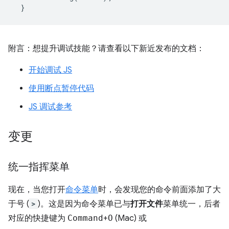
}
附言：想提升调试技能？请查看以下新近发布的文档：
开始调试 JS
使用断点暂停代码
JS 调试参考
变更
统一指挥菜单
现在，当您打开
命令菜单
时，会发现您的命令前面添加了大
于号 (
>
)。这是因为命令菜单已与
打开文件
菜单统一，后者
对应的快捷键为
Command
+
O
(Mac) 或