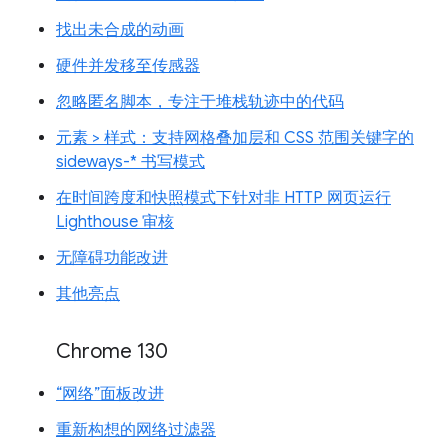
找出未合成的动画
硬件并发移至传感器
忽略匿名脚本，专注于堆栈轨迹中的代码
元素 > 样式：支持网格叠加层和 CSS 范围关键字的
sideways-* 书写模式
在时间跨度和快照模式下针对非 HTTP 网页运行
Lighthouse 审核
无障碍功能改进
其他亮点
Chrome 130
“网络”面板改进
重新构想的网络过滤器