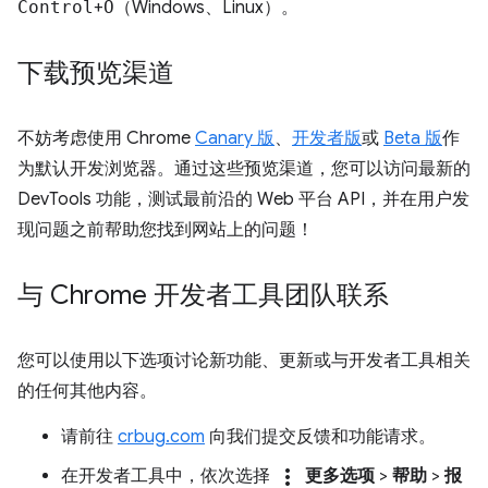
Control
+
O
（Windows、Linux）。
下载预览渠道
不妨考虑使用 Chrome
Canary 版
、
开发者版
或
Beta 版
作
为默认开发浏览器。通过这些预览渠道，您可以访问最新的
DevTools 功能，测试最前沿的 Web 平台 API，并在用户发
现问题之前帮助您找到网站上的问题！
与 Chrome 开发者工具团队联系
您可以使用以下选项讨论新功能、更新或与开发者工具相关
的任何其他内容。
请前往
crbug.com
向我们提交反馈和功能请求。
more_vert
在开发者工具中，依次选择
更多选项
>
帮助
>
报