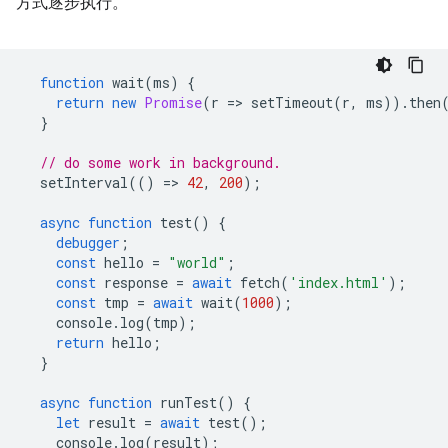
方式逐步执行。
function
wait
(
ms
)
{
return
new
Promise
(
r
=
>
setTimeout
(
r
,
ms
)).
then
}
// do some work in background.
setInterval
(()
=
>
42
,
200
);
async
function
test
()
{
debugger
;
const
hello
=
"world"
;
const
response
=
await
fetch
(
'index.html'
);
const
tmp
=
await
wait
(
1000
);
console
.
log
(
tmp
);
return
hello
;
}
async
function
runTest
()
{
let
result
=
await
test
();
console
.
log
(
result
);