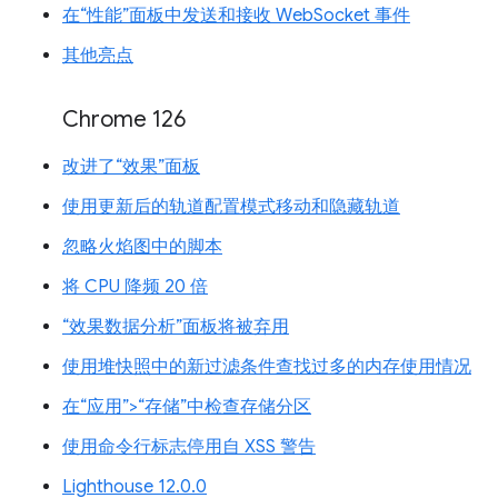
在“性能”面板中发送和接收 WebSocket 事件
其他亮点
Chrome 126
改进了“效果”面板
使用更新后的轨道配置模式移动和隐藏轨道
忽略火焰图中的脚本
将 CPU 降频 20 倍
“效果数据分析”面板将被弃用
使用堆快照中的新过滤条件查找过多的内存使用情况
在“应用”>“存储”中检查存储分区
使用命令行标志停用自 XSS 警告
Lighthouse 12.0.0