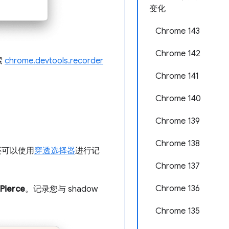
变化
Chrome 143
Chrome 142
索
chrome.devtools.recorder
Chrome 141
Chrome 140
Chrome 139
Chrome 138
还可以使用
穿透选择器
进行记
Chrome 137
Chrome 136
Pierce
。记录您与 shadow
Chrome 135