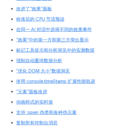
改进了“效果”面板
校准后的 CPU 节流预设
在同一 AI 对话中选择不同的效果事件
“效果”中的第一方和第三方突出显示
标记工具提示和分析洞见中的实测数据
强制自动重排数据分析
“优化 DOM 大小”数据洞见
使用 console.timeStamp 扩展性能轨迹
“元素”面板改进
动画样式的实时值
支持 :open 伪类和各种伪元素
复制所有控制台消息