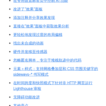
在专用设置标签页中控制 AI 功能
改进了“效果”面板
添加注释并分享效果发现
直接在“效果”面板中获取效果分析
更轻松地发现过度的布局偏移
找出未合成的动画
硬件并发移至传感器
忽略匿名脚本，专注于堆栈轨迹中的代码
元素 > 样式：支持网格叠加层和 CSS 范围关键字的
sideways-* 书写模式
在时间跨度和快照模式下针对非 HTTP 网页运行
Lighthouse 审核
无障碍功能改进
其他亮点