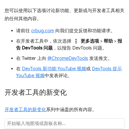
您可以使用以下选项讨论新功能、更新或与开发者工具相关
的任何其他内容。
请前往
crbug.com
向我们提交反馈和功能请求。
more_vert
在开发者工具中，依次选择
更多选项
>
帮助
>
报
告 DevTools 问题
，以报告 DevTools 问题。
在 Twitter 上向
@ChromeDevTools
发送推文。
在
DevTools 新功能 YouTube 视频
或
DevTools 提示
YouTube 视频
中发表评论。
开发者工具的新变化
开发者工具的新变化
系列中涵盖的所有内容。