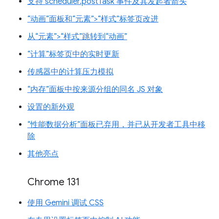
支持 scheduler.postTask 事件及其发起者箭头
“动画”面板和“元素”>“样式”标签页改进
从“元素”>“样式”跳转到“动画”
“计算”标签页中的实时更新
传感器中的计算压力模拟
“内存”面板中按来源分组的同名 JS 对象
设置的新外观
“性能数据分析”面板已弃用，并已从开发者工具中移
除
其他亮点
Chrome 131
使用 Gemini 调试 CSS