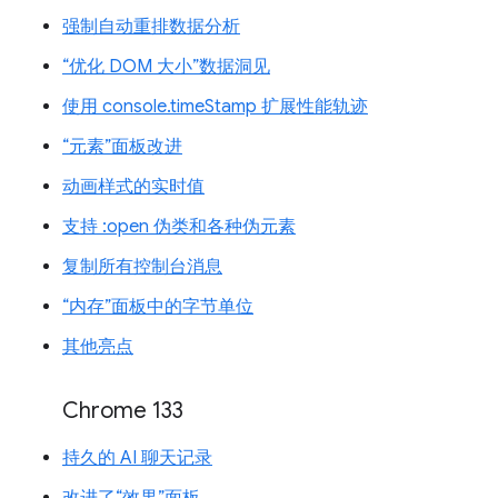
强制自动重排数据分析
“优化 DOM 大小”数据洞见
使用 console.timeStamp 扩展性能轨迹
“元素”面板改进
动画样式的实时值
支持 :open 伪类和各种伪元素
复制所有控制台消息
“内存”面板中的字节单位
其他亮点
Chrome 133
持久的 AI 聊天记录
改进了“效果”面板