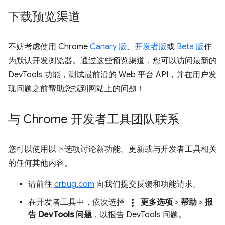
下载预览渠道
不妨考虑使用 Chrome
Canary 版
、
开发者版
或
Beta 版
作
为默认开发浏览器。通过这些预览渠道，您可以访问最新的
DevTools 功能，测试最前沿的 Web 平台 API，并在用户发
现问题之前帮助您找到网站上的问题！
与 Chrome 开发者工具团队联系
您可以使用以下选项讨论新功能、更新或与开发者工具相关
的任何其他内容。
请前往
crbug.com
向我们提交反馈和功能请求。
more_vert
在开发者工具中，依次选择
更多选项
>
帮助
>
报
告 DevTools 问题
，以报告 DevTools 问题。