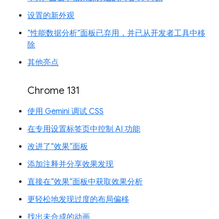
设置的新外观
“性能数据分析”面板已弃用，并已从开发者工具中移
除
其他亮点
Chrome 131
使用 Gemini 调试 CSS
在专用设置标签页中控制 AI 功能
改进了“效果”面板
添加注释并分享效果发现
直接在“效果”面板中获取效果分析
更轻松地发现过度的布局偏移
找出未合成的动画