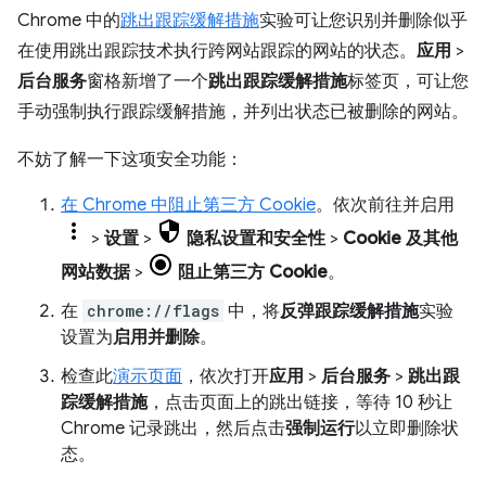
Chrome 中的
跳出跟踪缓解措施
实验可让您识别并删除似乎
在使用跳出跟踪技术执行跨网站跟踪的网站的状态。
应用
>
后台服务
窗格新增了一个
跳出跟踪缓解措施
标签页，可让您
手动强制执行跟踪缓解措施，并列出状态已被删除的网站。
不妨了解一下这项安全功能：
在 Chrome 中阻止第三方 Cookie
。依次前往并启用
>
设置
>
隐私设置和安全性
>
Cookie 及其他
网站数据
>
阻止第三方 Cookie
。
在
chrome://flags
中，将
反弹跟踪缓解措施
实验
设置为
启用并删除
。
检查此
演示页面
，依次打开
应用
>
后台服务
>
跳出跟
踪缓解措施
，点击页面上的跳出链接，等待 10 秒让
Chrome 记录跳出，然后点击
强制运行
以立即删除状
态。