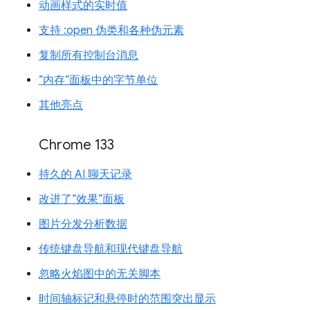
动画样式的实时值
支持 :open 伪类和各种伪元素
复制所有控制台消息
“内存”面板中的字节单位
其他亮点
Chrome 133
持久的 AI 聊天记录
改进了“效果”面板
图片分发分析数据
传统键盘导航和现代键盘导航
忽略火焰图中的无关脚本
时间轴标记和悬停时的范围突出显示