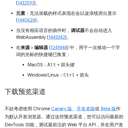
(
1432510
)。
元素
：无法加载的样式表现在会以波浪线突出显示
(
1440626
)。
当没有相应语言的插件时，
调试器
不会自动进入
WebAssembly (
1443342
)。
在
来源
>
编辑器
(
1241848
) 中，用于一次移动一个字
词的光标的快捷键已恢复：
MacOS：
Alt
+
箭头键
Windows/Linux：
Ctrl
+
箭头
下载预览渠道
不妨考虑使用 Chrome
Canary 版
、
开发者版
或
Beta 版
作
为默认开发浏览器。通过这些预览渠道，您可以访问最新的
DevTools 功能，测试最前沿的 Web 平台 API，并在用户发