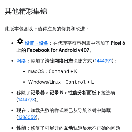
其他精彩集锦
此版本包含以下值得注意的修复和改进：
设置
>
设备
：在代理字符串列表中添加了
Pixel 6
上的 Facebook for Android v407
。
网络
：添加了
清除网络日志
快捷方式 (
1444991
)：
macOS：
Command
+
K
Windows/Linux：
Control
+
L
移除了
记录器
>
记录 N
>
性能分析面板
下拉选项
(
1414773
)。
现在，加载失败的样式表已从导航器树中隐藏
(
1386059
)。
性能
：修复了可展开的
互动
轨道显示不正确的问题