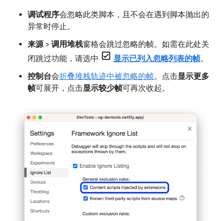
调试程序
会忽略此类脚本，且不会在遇到脚本抛出的
异常时停止。
来源
>
调用堆栈
窗格会跳过忽略的帧。如需在此处关
闭跳过功能，请选中
显示已列入忽略列表的帧
。
控制台
会
折叠堆栈轨迹中被忽略的帧
。点击
显示更多
帧
可展开，点击
显示较少帧
可再次收起。