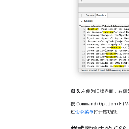
图 3
. 左侧为旧版界面，右
按
Command
+
Option
+
F
(M
过
命令菜单
打开该功能。