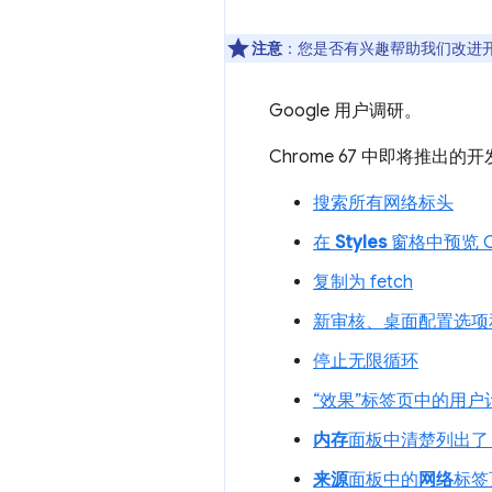
注意
：您是否有兴趣帮助我们改进
Google 用户调研。
Chrome 67 中即将推
搜索所有网络标头
在
Styles
窗格中预览 C
复制为 fetch
新审核、桌面配置选项
停止无限循环
“效果”标签页中的用户
内存
面板中清楚列出了 Ja
来源
面板中的
网络
标签