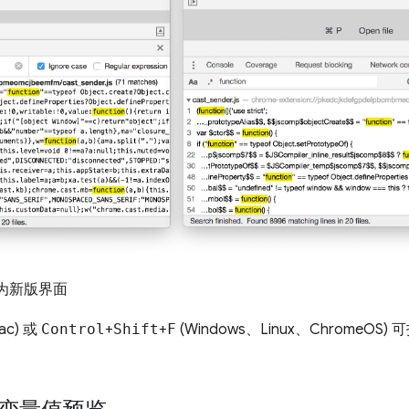
侧为新版界面
ac) 或
Control
+
Shift
+
F
(Windows、Linux、ChromeOS) 