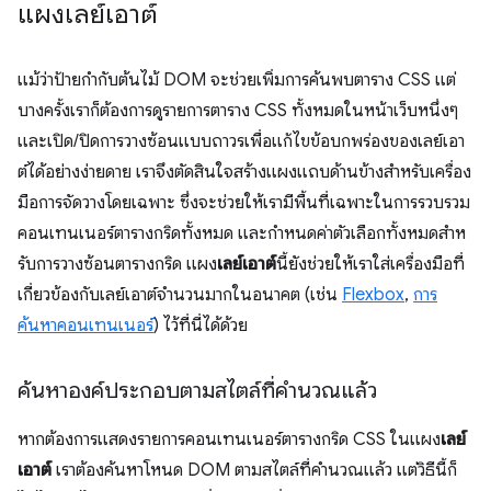
แผงเลย์เอาต์
แม้ว่าป้ายกำกับต้นไม้ DOM จะช่วยเพิ่มการค้นพบตาราง CSS แต่
บางครั้งเราก็ต้องการดูรายการตาราง CSS ทั้งหมดในหน้าเว็บหนึ่งๆ
และเปิด/ปิดการวางซ้อนแบบถาวรเพื่อแก้ไขข้อบกพร่องของเลย์เอา
ต์ได้อย่างง่ายดาย เราจึงตัดสินใจสร้างแผงแถบด้านข้างสำหรับเครื่อง
มือการจัดวางโดยเฉพาะ ซึ่งจะช่วยให้เรามีพื้นที่เฉพาะในการรวบรวม
คอนเทนเนอร์ตารางกริดทั้งหมด และกำหนดค่าตัวเลือกทั้งหมดสําห
รับการวางซ้อนตารางกริด แผง
เลย์เอาต์
นี้ยังช่วยให้เราใส่เครื่องมือที่
เกี่ยวข้องกับเลย์เอาต์จำนวนมากในอนาคต (เช่น
Flexbox
,
การ
ค้นหาคอนเทนเนอร์
) ไว้ที่นี่ได้ด้วย
ค้นหาองค์ประกอบตามสไตล์ที่คำนวณแล้ว
หากต้องการแสดงรายการคอนเทนเนอร์ตารางกริด CSS ในแผง
เลย์
เอาต์
เราต้องค้นหาโหนด DOM ตามสไตล์ที่คำนวณแล้ว แต่วิธีนี้ก็