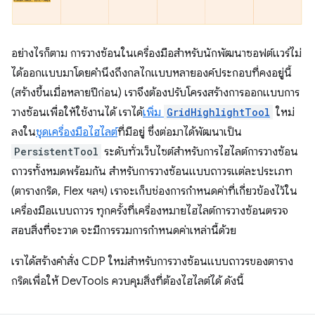
อย่างไรก็ตาม การวางซ้อนในเครื่องมือสำหรับนักพัฒนาซอฟต์แวร์ไม่
ได้ออกแบบมาโดยคำนึงถึงกลไกแบบหลายองค์ประกอบที่คงอยู่นี้
(สร้างขึ้นเมื่อหลายปีก่อน) เราจึงต้องปรับโครงสร้างการออกแบบการ
วางซ้อนเพื่อให้ใช้งานได้ เราได้
เพิ่ม
GridHighlightTool
ใหม่
ลงใน
ชุดเครื่องมือไฮไลต์
ที่มีอยู่ ซึ่งต่อมาได้พัฒนาเป็น
PersistentTool
ระดับทั่วเว็บไซต์สำหรับการไฮไลต์การวางซ้อน
ถาวรทั้งหมดพร้อมกัน สำหรับการวางซ้อนแบบถาวรแต่ละประเภท
(ตารางกริด, Flex ฯลฯ) เราจะเก็บช่องการกําหนดค่าที่เกี่ยวข้องไว้ใน
เครื่องมือแบบถาวร ทุกครั้งที่เครื่องหมายไฮไลต์การวางซ้อนตรวจ
สอบสิ่งที่จะวาด จะมีการรวมการกำหนดค่าเหล่านี้ด้วย
เราได้สร้างคําสั่ง CDP ใหม่สําหรับการวางซ้อนแบบถาวรของตาราง
กริดเพื่อให้ DevTools ควบคุมสิ่งที่ต้องไฮไลต์ได้ ดังนี้