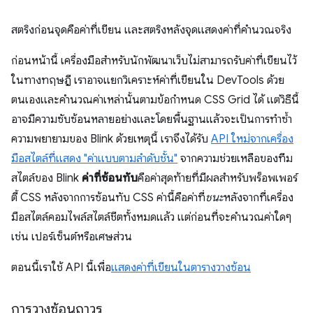
สตริงก่อนจุดคือค่าที่เขียน และสตริงหลังจุดแสดงค่าที่คำนวณจริง
ก่อนหน้านี้ เครื่องมือสำหรับนักพัฒนาเว็บไม่สามารถรับค่าที่เขียนไว้
ในทางทฤษฎี เราอาจแยกวิเคราะห์ค่าที่เขียนใน DevTools ด้วย
ตนเองและคำนวณค่าเหล่านั้นตามข้อกำหนด CSS Grid ได้ แต่วิธีนี้
อาจมีความซับซ้อนหลายอย่างและโดยพื้นฐานแล้วจะเป็นการทําซ้ำ
ความพยายามของ Blink ด้วยเหตุนี้ เราจึงได้รับ
API ใหม่จากเครื่อง
มือสไตล์ที่แสดง "ค่าแบบตามลำดับชั้น"
จากความช่วยเหลือของทีม
สไตล์ของ Blink
ค่าที่ซ้อนทับ
คือค่าสุดท้ายที่มีผลสำหรับพร็อพเพอร์
ตี้ CSS หลังจากการซ้อนทับ CSS ค่านี้คือค่าที่
ชนะ
หลังจากที่เครื่อง
มือสไตล์คอมไพล์สไตล์ชีตทั้งหมดแล้ว แต่ก่อนที่จะคำนวณค่าใดๆ
เช่น เปอร์เซ็นต์หรือเศษส่วน
ตอนนี้เราใช้ API นี้เพื่อ
แสดงค่าที่เขียนในตารางวางซ้อน
การวางซ้อนถาวร