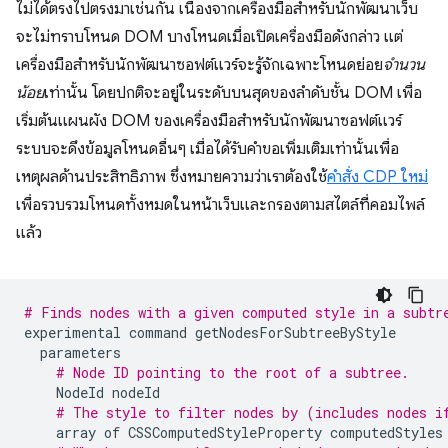
ไม่ได้ตรงไปตรงมาเช่นกัน เนื่องจากเครื่องมือสำหรับนักพัฒนาเว็บ
จะไม่ทราบโหนด DOM บางโหนดเมื่อเปิดเครื่องมือดังกล่าว แต่
เครื่องมือสำหรับนักพัฒนาซอฟต์แวร์จะรู้จักเฉพาะโหนดย่อย
จำนวน
น้อย
เท่านั้น โดยปกติจะอยู่ในระดับบนสุดของลําดับชั้น DOM เพื่อ
เริ่มต้นแผนผัง DOM ของเครื่องมือสําหรับนักพัฒนาซอฟต์แวร์
ระบบจะดึงข้อมูลโหนดอื่นๆ เมื่อได้รับคําขอเพิ่มเติมเท่านั้นเพื่อ
เหตุผลด้านประสิทธิภาพ ซึ่งหมายความว่าเราต้องใช้
คําสั่ง CDP ใหม่
เพื่อรวบรวมโหนดทั้งหมดในหน้าเว็บและกรองตามสไตล์ที่คอมไพล์
แล้ว
# Finds nodes with a given computed style in a subtr
experimental
command
getNodesForSubtreeByStyle
parameters
# Node ID pointing to the root of a subtree.
NodeId
nodeId
# The style to filter nodes by (includes nodes i
array
of
CSSComputedStyleProperty
computedStyles