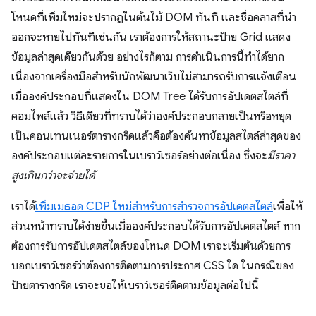
โหนดที่เพิ่มใหม่จะปรากฏในต้นไม้ DOM ทันที และชื่อคลาสที่นํา
ออกจะหายไปทันทีเช่นกัน เราต้องการให้สถานะป้าย Grid แสดง
ข้อมูลล่าสุดเดียวกันด้วย อย่างไรก็ตาม การดำเนินการนี้ทำได้ยาก
เนื่องจากเครื่องมือสำหรับนักพัฒนาเว็บไม่สามารถรับการแจ้งเตือน
เมื่อองค์ประกอบที่แสดงใน DOM Tree ได้รับการอัปเดตสไตล์ที่
คอมไพล์แล้ว วิธีเดียวที่ทราบได้ว่าองค์ประกอบกลายเป็นหรือหยุด
เป็นคอนเทนเนอร์ตารางกริดแล้วคือต้องค้นหาข้อมูลสไตล์ล่าสุดของ
องค์ประกอบแต่ละรายการในเบราว์เซอร์อย่างต่อเนื่อง ซึ่งจะ
มีราคา
สูงเกินกว่าจะจ่ายได้
เราได้
เพิ่มเมธอด CDP ใหม่สำหรับการสำรวจการอัปเดตสไตล์
เพื่อให้
ส่วนหน้าทราบได้ง่ายขึ้นเมื่อองค์ประกอบได้รับการอัปเดตสไตล์ หาก
ต้องการรับการอัปเดตสไตล์ของโหนด DOM เราจะเริ่มต้นด้วยการ
บอกเบราว์เซอร์ว่าต้องการติดตามการประกาศ CSS ใด ในกรณีของ
ป้ายตารางกริด เราจะขอให้เบราว์เซอร์ติดตามข้อมูลต่อไปนี้