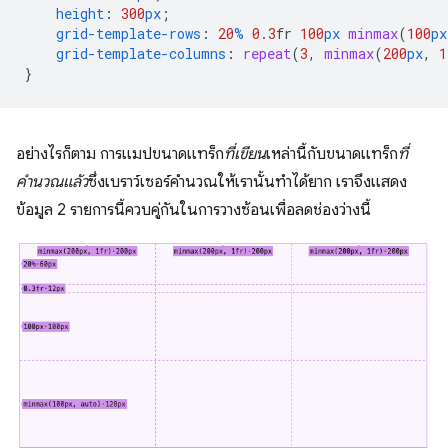
height
:
300
px
;
grid-template-rows
:
20
%
0.3
fr
100
px
minmax
(
100
px
grid-template-columns
:
repeat
(
3
,
minmax
(
200
px
,
1
}
อย่างไรก็ตาม การแมปขนาดแทร็ก
ที่เขียน
เหล่านี้กับขนาดแทร็ก
ที่
คำนวณแล้ว
ซึ่งเบราว์เซอร์คำนวณให้เรานั้นทำได้ยาก เราจึงแสดง
ข้อมูล 2 รายการนี้ควบคู่กันในการวางซ้อนเพื่อลดช่องว่างนี้