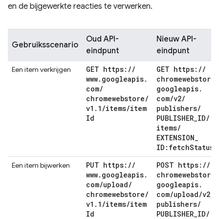
en de bijgewerkte reacties te verwerken.
Oud API-
Nieuw API-
Gebruiksscenario
eindpunt
eindpunt
GET https:
/
/
GET https:
/
/
Een item verkrijgen
www
.
googleapis
.
chromewebstore
.
com
/
googleapis
.
chromewebstore
/
com
/
v2
/
v1
.
1
/
items
/
item
publishers
/
Id
PUBLISHER
_
ID
/
items
/
EXTENSION
_
ID:fetch
Status
PUT https:
/
/
POST https:
/
/
Een item bijwerken
www
.
googleapis
.
chromewebstore
.
com
/
upload
/
googleapis
.
chromewebstore
/
com
/
upload
/
v2
/
v1
.
1
/
items
/
item
publishers
/
Id
PUBLISHER
_
ID
/