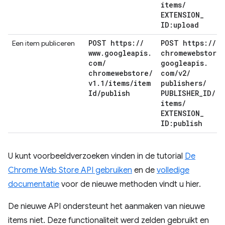
items
/
EXTENSION
_
ID:upload
POST https:
/
/
POST https:
/
/
Een item publiceren
www
.
googleapis
.
chromewebstore
.
com
/
googleapis
.
chromewebstore
/
com
/
v2
/
v1
.
1
/
items
/
item
publishers
/
Id
/
publish
PUBLISHER
_
ID
/
items
/
EXTENSION
_
ID:publish
U kunt voorbeeldverzoeken vinden in de tutorial
De
Chrome Web Store API gebruiken
en de
volledige
documentatie
voor de nieuwe methoden vindt u hier.
De nieuwe API ondersteunt het aanmaken van nieuwe
items niet. Deze functionaliteit werd zelden gebruikt en