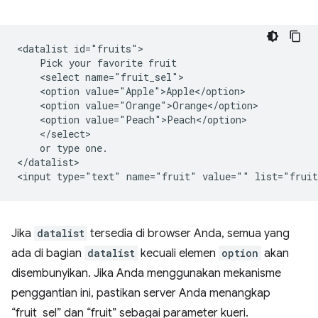
<datalist id="fruits">

    Pick your favorite fruit

    <select name="fruit_sel">

    <option value="Apple">Apple</option>

    <option value="Orange">Orange</option>

    <option value="Peach">Peach</option>

    </select>

    or type one.

</datalist>

Jika
datalist
tersedia di browser Anda, semua yang
ada di bagian
datalist
kecuali elemen
option
akan
disembunyikan. Jika Anda menggunakan mekanisme
penggantian ini, pastikan server Anda menangkap
“fruit_sel” dan “fruit” sebagai parameter kueri.