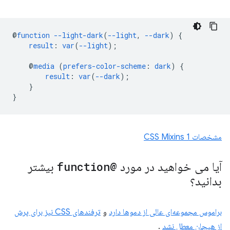
@
function
--light-dark
(
--light
,
--dark
)
{
result
:
var
(
--light
);
@
media
(
prefers-color-scheme
:
dark
)
{
result
:
var
(
--dark
);
}
}
مشخصات CSS Mixins 1
آیا می خواهید در مورد
@function
بیشتر
بدانید؟
براموس مجموعه‌ای عالی از دموها دارد
و
ترفندهای CSS نیز برای پرش
از هیجان معطل نشد
.