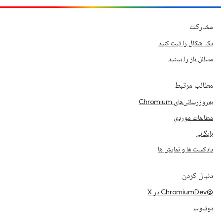
مشارکت
یک اشکال را ثبت کنید
مسائل باز را ببینید
مطالب مرتبط
به‌روزرسانی‌های Chromium
مطالعات موردی
بایگانی
پادکست ها و نمایش ها
دنبال کردن
@ChromiumDev در X
یوتیوب