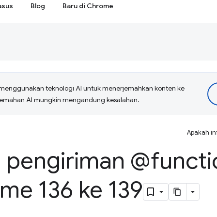
asus
Blog
Baru di Chrome
menggunakan teknologi AI untuk menerjemahkan konten ke
erjemahan AI mungkin mengandung kesalahan.
Apakah in
pengiriman @functi
ome 136 ke 139