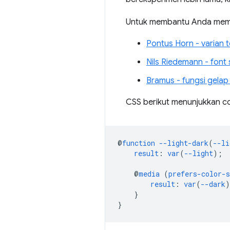
Untuk membantu Anda memul
Pontus Horn - varian 
Nils Riedemann - font 
Bramus - fungsi gelap
CSS berikut menunjukkan c
@
function
--light-dark
(
--li
result
:
var
(
--light
);
@
media
(
prefers-color-
result
:
var
(
--dark
)
}
}