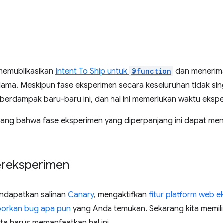
memublikasikan
Intent To Ship untuk
@function
dan menerim
 lama. Meskipun fase eksperimen secara keseluruhan tidak si
berdampak baru-baru ini, dan hal ini memerlukan waktu ekspe
ang bahwa fase eksperimen yang diperpanjang ini dapat men
ereksperimen
ndapatkan salinan
Canary
, mengaktifkan
fitur platform web e
porkan bug apa pun
yang Anda temukan. Sekarang kita memili
ita harus memanfaatkan hal ini.