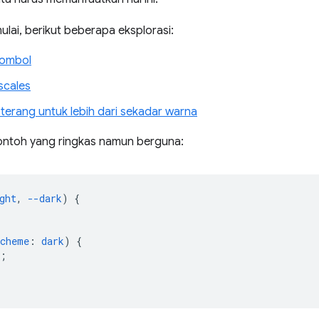
ai, berikut beberapa eksplorasi:
tombol
scales
 terang untuk lebih dari sekadar warna
ontoh yang ringkas namun berguna:
ght
,
--dark
)
{
scheme
:
dark
)
{
;