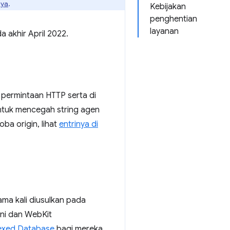
nya
.
Kebijakan
penghentian
layanan
a akhir April 2022.
permintaan HTTP serta di
untuk mencegah string agen
ba origin, lihat
entrinya di
ma kali diusulkan pada
ini dan WebKit
exed Database
bagi mereka