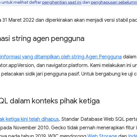
untuk melihat daftar
penghentian saat ini
dan
penghapusan sebelum
a 31 Maret 2022 dan diperkirakan akan menjadi versi stabil pad
asi string agen pengguna
informasi yang ditampilkan oleh string Agen Pengguna
dalam 
ator.appVersion, dan navigator.platform. Kami melakukan ini 
lacakan sidik jari pengguna pasif. Untuk bergabung ke uji co
QL dalam konteks pihak ketiga
 ketiga kini telah dihapus
. Standar Database Web SQL perta
n pada November 2010. Gecko tidak pernah menerapkan fitur 
nya pada tahun 2019. W3C mendorong
Web Storage
dan
Ind