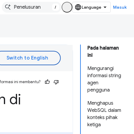
/
Masuk
Pada halaman
ini
Mengurangi
informasi string
formasi ini membantu?
agen
pengguna
 di
Menghapus
WebSQL dalam
konteks pihak
ketiga