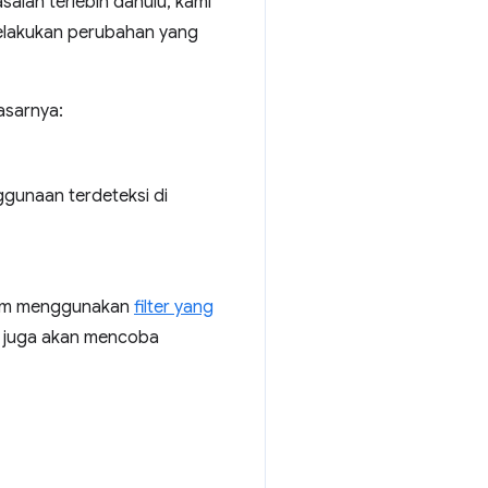
alah terlebih dahulu, kami
elakukan perubahan yang
asarnya:
gunaan terdeteksi di
.com menggunakan
filter yang
i juga akan mencoba