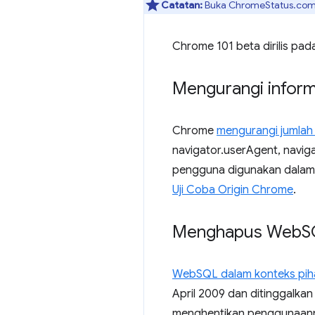
Catatan:
Buka ChromeStatus.com 
Chrome 101 beta dirilis pad
Mengurangi inform
Chrome
mengurangi jumlah 
navigator.userAgent, navig
pengguna digunakan dalam pe
Uji Coba Origin Chrome
.
Menghapus Web
S
WebSQL dalam konteks pihak
April 2009 dan ditinggalka
menghentikan penggunaan