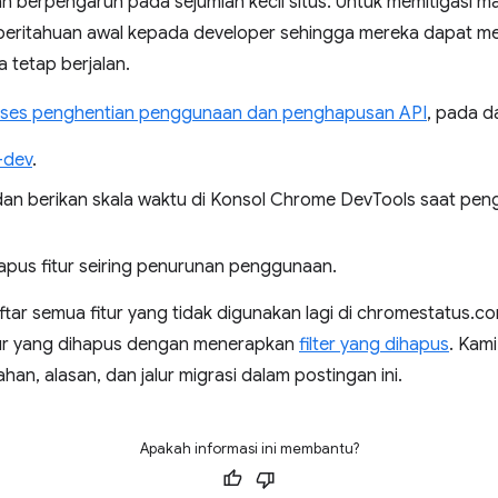
 berpengaruh pada sejumlah kecil situs. Untuk memitigasi mas
ritahuan awal kepada developer sehingga mereka dapat m
a tetap berjalan.
ses penghentian penggunaan dan penghapusan API
, pada d
-dev
.
an berikan skala waktu di Konsol Chrome DevTools saat peng
hapus fitur seiring penurunan penggunaan.
ar semua fitur yang tidak digunakan lagi di chromestatus
ur yang dihapus dengan menerapkan
filter yang dihapus
. Kam
n, alasan, dan jalur migrasi dalam postingan ini.
Apakah informasi ini membantu?